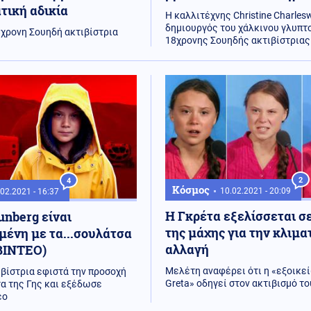
ατική αδικία
Η καλλιτέχνης Christine Charlesw
δημιουργός του χάλκινου γλυπτ
8χρονη Σουηδή ακτιβίστρια
18χρονης Σουηδής ακτιβίστριας γ
2
4
Κόσμος
10.02.2021 - 20:09
02.2021 - 16:37
Η Γκρέτα εξελίσσεται σε
unberg είναι
της μάχης για την κλιμα
ένη με τα...σουλάτσα
αλλαγή
ΒΙΝΤΕΟ)
Μελέτη αναφέρει ότι η «εξοικε
ιβίστρια εφιστά την προσοχή
Greta» οδηγεί στον ακτιβισμό τ
α της Γης και εξέδωσε
εο