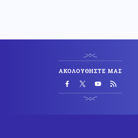
Κοινωνία
06.08.2026 - 07:55
Μάλια: Ανατροπή στις συνθήκες
θανάτου της Ολλανδής
τουρίστριας (βίντεο)
Ρωσία
06.08.2026 - 07:47
Εισβολή ακρίδων στη Ρωσία:
Κάτοικοι μιλούν για βιβλικές
εικόνες (βίντεο)
ΗΠΑ
06.08.2026 - 07:46
ΑΚΟΛΟΥΘΗΣΤΕ ΜΑΣ
Παρασκήνιο Γ' Παγκοσμίου:
Τραμπ: Οι Ιρανοί «ικέτευαν» για
διάλογο λίγο πριν το απόλυτο
αμερικανικό χτύπημα