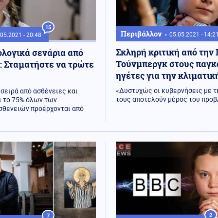
15
Περιβάλλον
05.05.2021 - 14:2
05.2021 - 20:48
Σκληρή κριτική από την
λογικά σενάρια από
Τούνμπεργκ στους παγκ
: Σταματήστε να τρώτε
ηγέτες για την κλιματικ
«Δυστυχώς οι κυβερνήσεις με τ
 σειρά από ασθένειες και
τους αποτελούν μέρος του προ
τι το 75% όλων των
σθενειών προέρχονται από
2
7