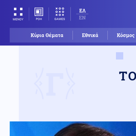
ΕΛ
EN
ΡΟΗ
GAMES
ΜΕΝΟΥ
Κύρια Θέματα
Εθνικά
Κόσμος
Γ
Τ