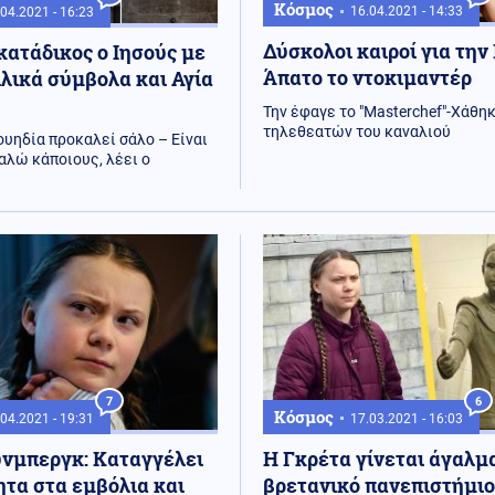
Κόσμος
16.04.2021 - 14:33
04.2021 - 16:23
Δύσκολοι καιροί για την
ατάδικος ο Ιησούς με
Άπατο το ντοκιμαντέρ
λικά σύμβολα και Αγία
Την έφαγε το "Masterchef"-Χάθη
τηλεθεατών του καναλιού
ουηδία προκαλεί σάλο – Είναι
αλώ κάποιους, λέει ο
6
7
Κόσμος
17.03.2021 - 16:03
04.2021 - 19:31
Η Γκρέτα γίνεται άγαλμ
ύνμπεργκ: Καταγγέλει
βρετανικό πανεπιστήμι
ητα στα εμβόλια και