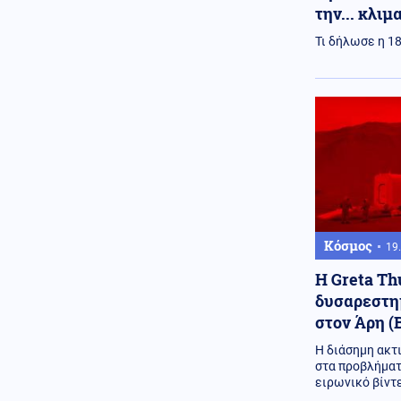
την... κλιμ
επιβατικό αεροσκάφος
Τι δήλωσε η 1
Κόσμος
06.08.2026 - 08:30
Πετρέλαιο: Το Brent υποχώρησε
κάτω από τα 80 δολάρια μετά τη
συμφωνία Ιράν – Ομάν
Κόσμος
06.08.2026 - 08:17
Πετρελαιοφόρο δεξαμενόπλοιο
ανέφερε εκρήξεις στο στενό του
Ορμούζ
Κοινωνία
06.08.2026 - 08:10
Χάρτης πρόβλεψης κινδύνου: Σε
Κόσμος
19.
πορτοκαλί συναγερμό σήμερα
Αττική, Βοιωτία, Εύβοια
Η Greta Th
δυσαρεστημ
Πολιτική
06.08.2026 - 07:56
στον Άρη (
Το στοίχημα της επόμενης
ημέρας στα καμένα και η
Η διάσημη ακτ
μετωπική σύγκρουση
στα προβλήματ
κυβέρνησης με αντιπολίτευση
ειρωνικό βίντ