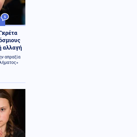
5
1
 Γκρέτα
όσμιους
ή αλλαγή
ην απραξία
βλήματος»