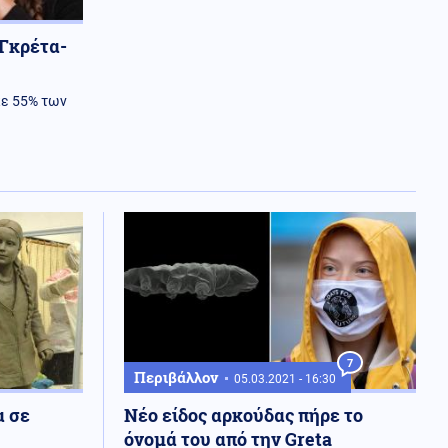
 Γκρέτα-
κε 55% των
7
Περιβάλλον
05.03.2021 - 16:30
α σε
Νέο είδος αρκούδας πήρε το
ο
όνομά του από την Greta