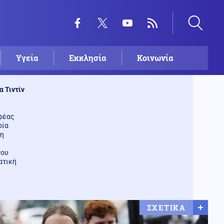
Υγεία
Εκκλησία
Κοινωνία
α Τιντίν
φέας
οία
τη
του
ατική
ΣΧΕΤΙΚΑ