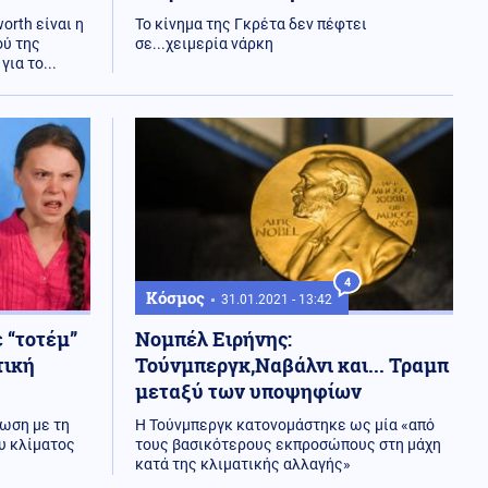
orth είναι η
Το κίνημα της Γκρέτα δεν πέφτει
ού της
σε...χειμερία νάρκη
ια το...
4
Κόσμος
31.01.2021 - 13:42
 “τοτέμ”
Νομπέλ Ειρήνης:
τική
Τούνμπεργκ,Nαβάλνι και... Τραμπ
μεταξύ των υποψηφίων
ίωση με τη
Η Τούνμπεργκ κατονομάστηκε ως μία «από
ου κλίματος
τους βασικότερους εκπροσώπους στη μάχη
κατά της κλιματικής αλλαγής»