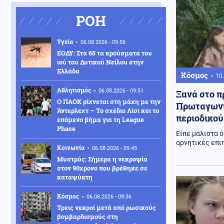
ΡΟΗ
Υγεία
06.08.2026 - 09:56
ΕΟΔΥ: Στα 65 τα κρούσματα του
ιού του Δυτικού Νείλου στην
Ελλάδα
Κόσμος
10.
Αθλητισμός
06.08.2026 - 09:51
Ξανά στο π
Ο ΠΑΟΚ ρίχνεται στη μάχη με την
Πρωταγωνί
Άντερλεχτ – Το σχέδιο Λίσι και το
περιοδικού
επόμενο βήμα για τη League
Phase
Είπε μάλιστα ό
αρνητικές επι
Κοινωνία
06.08.2026 - 09:45
Μυστράς: Σήμερα η νεκροψία
στον 90χρονο που βρέθηκε σε
καταψύκτη
Κόσμος
06.08.2026 - 09:36
Τρεις νεκροί μετά από ρωσικούς
βομβαρδισμούς στη