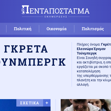
Πολιτική
Οικονομία
Πολιτισμός
ΓΚΡΕΤΑ
Πλήρες όνομα:
Γκρέτ
Ελεονώρα Έρνμαν
Τούνμπεργκ
ΟΥΝΜΠΕΡΓΚ
Είναι Σουηδή συγγρα
και ακτιβίστρια, η οπ
εργάζεται με σκοπό 
καταπολέμηση
της υπερθέρμανσης 
πλανήτη και την κλιμ
αλλαγή.
ΣΧΕΤΙΚΑ