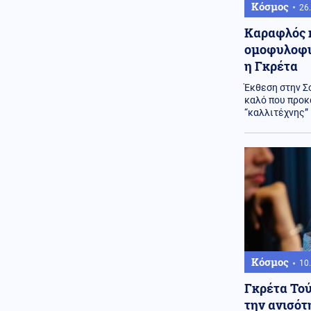
Κόσμος
26.
Αθλητισμός
06.08.2026 - 09:06
Ινφαντίνο: «Έγιναν λάθη» για το
Καραφλός κ
Μουντιάλ – Συνεχίζει στην
ομοφυλοφι
ηγεσία της FIFA
η Γκρέτα
Κοινωνία
06.08.2026 - 08:56
Έκθεση στην Σ
Κυψέλη: Το τρίτο πρόσωπο που
καλό που προκ
επικαλείται ο 26χρονος για τη
“καλλιτέχνης”
δολοφονία της Βρετανίδας
Κόσμος
06.08.2026 - 08:45
Μεξικό: Δημοφιλής νεαρός
influencer δολοφονήθηκε σε
ζωντανή μετάδοση (βίντεο)
Κοινωνία
06.08.2026 - 08:37
Σύγκρουση ελικοπτέρων στη
Ψάθα: Τα «μαύρα κουτιά» και το
αόρατο τρίτο ελικόπτερο
Κόσμος
10.
ΗΠΑ
06.08.2026 - 08:37
Γκρέτα Το
ΗΠΑ: Έρευνα μετά το περιστατικό
την ανισότ
με το ελικόπτερο του Τραμπ και