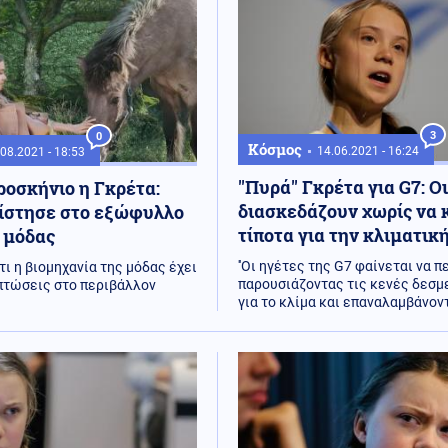
3
0
Κόσμος
14.06.2021 - 16:24
08.2021 - 18:53
''Πυρά'' Γκρέτα για G7: Ο
ροσκήνιο η Γκρέτα:
διασκεδάζουν χωρίς να 
στησε στο εξώφυλλο
τίποτα για την κλιματικ
 μόδας
''Οι ηγέτες της G7 φαίνεται να 
τι η βιομηχανία της μόδας έχει
παρουσιάζοντας τις κενές δεσμ
πτώσεις στο περιβάλλον
για το κλίμα και επαναλαμβάνοντ