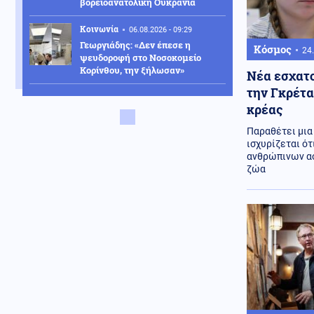
βορειοανατολική Ουκρανία
Κοινωνία
06.08.2026 - 09:29
Γεωργιάδης: «Δεν έπεσε η
Κόσμος
24.
ψευδοροφή στο Νοσοκομείο
Κορίνθου, την ξήλωσαν»
Νέα εσχατο
την Γκρέτα
ΗΠΑ
06.08.2026 - 09:29
κρέας
Τραμπ: «Έχουμε τεράστιο
οπλοστάσιο για το Ιράν -
Παραθέτει μια
Καταζητούνται όσοι διαρρεούν
ισχυρίζεται ό
προδοτικές αναφορές»
ανθρώπινων α
ζώα
Κοινωνία
06.08.2026 - 09:15
Νέα ταυτότητα: Ο πλήρης οδηγός
για την επικαιροποίηση των
στοιχείων σας
Οικονομία
06.08.2026 - 09:09
Γεωπολιτικό «ηλεκτροσόκ» για το
καλώδιο Ελλάδας-Κύπρου: Ο
τουρκικός εκβιασμός και η
είσοδος των Γάλλων