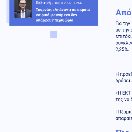
Πολιτική
08.08.2026 - 17:54
Τουρνάς: «Απέναντι σε ακραία
Απόφ
καιρικά φαινόμενα δεν
υπάρχουν περιθώρια
Για την
εφησυχασμού»
με την 
επιτόκι
Κόσμος
08.08.2026 - 17:51
συγκλίν
Δαρδανέλια: Η Τουρκία βάζει
περιορισμούς στη διέλευση
2,25%.
πλοίων
Πολιτική
08.08.2026 - 17:44
Χαρακόπουλος: «Να αλλάξει το
Η πρόεδ
πλαίσιο αποζημιώσεων για τα
δράσει 
βιολογικά προϊόντα»
«Η ΕΚΤ 
Κοινωνία
08.08.2026 - 17:38
της να 
Μετώπη: Χωρίς τις αισθήσεις
του ανασύρθηκε 43χρονος
άντρας
Η Ιζαμπ
απαραίτ
08.08.2026 - 17:30
Γιατί ζήτησαν τα Ηνωμένα