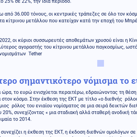
ό 25% σε 22%, την ίδια περίοδο.
 από 36.000 τόνους, οι κεντρικές τράπεζες σε όλο τον κόσ
α κίτρινου μετάλλου που κατείχαν κατά την εποχή του Μπρέ
2022, οι κύριοι συσσωρευτές αποθεμάτων χρυσού είναι η Κίνα,
ύτερος αγοραστής του κίτρινου μετάλλου παγκοσμίως, ωστόσ
νομισμάτων Tether
τερο σημαντικότερο νόμισμα το 
α ώρα, το ευρώ ενισχύεται περαιτέρω, εδραιώνοντας τη θέσ
 στον κόσμο. Στην έκθεση της ΕΚΤ με τίτλο «ο διεθνής ρόλος
ιος ρόλος του ενιαίου νομίσματος σε μια σειρά δεικτών διε
 20%, συνεχίζοντας « μια σταδιακή αλλά σταθερή ανοδική τά
ιμαία το 2014.
 συνεχίζει η έκθεση της ΕΚΤ, η έκδοση διεθνών ομολόγων σ