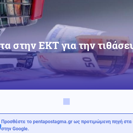
τα στην ΕΚΤ για την τιθάσε
Προσθέστε το pentapostagma.gr ως προτιμώμενη πηγή στα
στην Google.