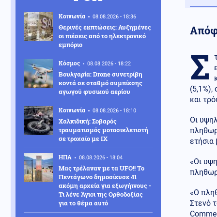
Κοινωνία
08.08.2026 - 18:36
Θερινές εκπτώσεις: Αυξημένες
Απόφα
οι πιέσεις από το ηλεκτρονικό
εμπόριο
Σ
Κόσμος
08.08.2026 - 18:22
Βουλγαρία: Drone συνετρίβη
κοντά σε σταθμό συμπίεσης
(5,1%),
αγωγού φυσικού αερίου
και τρό
Κοινωνία
08.08.2026 - 18:10
Οι υψηλ
Χαλκιδική: Σοβαρός
τραυματισμός μοτοσικλετιστή
πληθωρι
σε τροχαίο με ΙΧ
ετήσια 
ΗΠΑ
08.08.2026 - 18:04
«Οι υψη
Μας τρέλαναν με τα UFO!! Το
πληθωρι
Πεντάγωνο δημοσίευσε 41
ακόμη αρχεία για εξωγήινους -
«Ο πληθ
Τι λένε Άγιοι της Ορθοδοξίας
για το θέμα αυτό
Στενό 
Commer