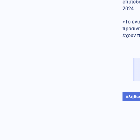
επίπεδό
Κόσμος
08.08.2026 - 16:37
2024.
Ιταλία: Όλες οι πόλεις στο
υψηλότερο επίπεδο
προειδοποίησης για καύσωνα
«Το ενι
πράσιν
Κοινωνία
08.08.2026 - 16:25
έχουν π
Πυρκαγιά σε χαμηλή βλάστηση
στη Σίνδο Θεσσαλονίκης
Κόσμος
08.08.2026 - 16:22
ΟΗΕ: Αυξάνεται ο κίνδυνος
νέας ανάφλεξης στην Υεμένη
πληθω