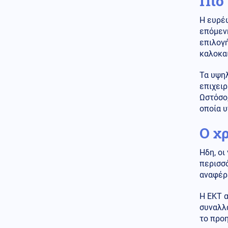
Πιο
Αραβικά Εμιράτα 2 ελληνικά
επιθετικά ελικόπτερα Apache
Η ευρέ
AH-64D;
επόμενη
Κοινωνία
08.08.2026 - 17:23
επιλογή
Πυρκαγιά σε χαμηλή βλάστηση
καλοκαι
στην περιοχή Ευκαρπία στο
Κιλκίς
Τα υψηλ
επιχειρ
Κοινωνία
08.08.2026 - 17:15
Ωστόσο,
Κηφισός: Νέος οδικός άξονας
οποία υ
40 χλμ. υπόσχεται «ανάσα»
στην καθημερινή κίνηση
O χ
Πολιτική
08.08.2026 - 17:10
Γεωργιάδης από Γ.Ν. Ρόδου:
Ηδη, οι
«Πράσινο φως» για το
περισσ
Ακτινοθεραπευτικό Κέντρο
αναφέρ
08.08.2026 - 17:00
Η ΕΚΤ 
ΟΛΑ ΣΤΗΝ ΦΟΡΑ! Ρώσοι
συναλλ
χάκερς ανακάλυψαν απόρρητο
σχέδιο του ΝΑΤΟ για επίθεση
το προη
στην Μόσχα