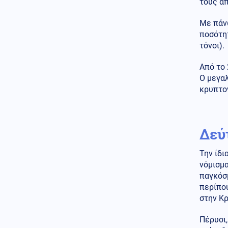
τους απ
Ένοπλες Συρράξεις
Με πάνω
08.08.2026 - 16:56
ποσότητ
Ουκρανία: Ρωσική κατάληψη
τόνοι).
οικισμού στο Χάρκοβο και
επίθεση σε πλοίο με
πυρομαχικά
Από το 
Ο μεγαλ
Κοινωνία
08.08.2026 - 16:53
κρυπτο
Χωρίς ενεργό μέτωπο η
πυρκαγιά στη Σίνδο
Θεσσαλονίκης
Δεύ
Αθλητισμός
08.08.2026 - 16:49
Στέφανος Τσιτσιπάς: Απόδραση
Την ίδι
στην Ελβετία με τη νέα
σύντροφό του
νόμισμα
παγκόσμ
Κόσμος
08.08.2026 - 16:40
περίπου
Η παραλία έγινε ακριβή
στην Κρ
υπόθεση: Πόσο κοστίζει μια
μέρα δίπλα στη θάλασσα
Πέρυσι,