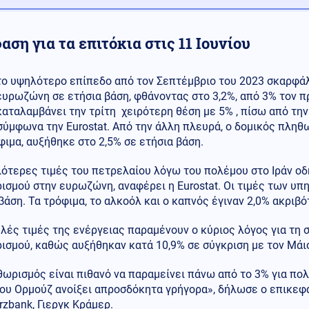
ση για τα επιτόκια στις 11 Ιουνίου
το υψηλότερο επίπεδο από τον Σεπτέμβριο του 2023 σκαρφά
ευρωζώνη σε ετήσια βάση, φθάνοντας στο 3,2%, από 3% τον π
καταλαμβάνει την τρίτη χειρότερη θέση με 5% , πίσω από την 
 σύμφωνα την Eurostat. Από την άλλη πλευρά, ο δομικός πληθ
φιμα, αυξήθηκε στο 2,5% σε ετήσια βάση.
ότερες τιμές του πετρελαίου λόγω του πολέμου στο Ιράν οδ
σμού στην ευρωζώνη, αναφέρει η Eurostat. Οι τιμές των υπ
βάση. Τα τρόφιμα, το αλκοόλ και ο καπνός έγιναν 2,0% ακριβό
λές τιμές της ενέργειας παραμένουν ο κύριος λόγος για τη 
σμού, καθώς αυξήθηκαν κατά 10,9% σε σύγκριση με τον Μάιο τ
ωρισμός είναι πιθανό να παραμείνει πάνω από το 3% για πολ
του Ορμούζ ανοίξει απροσδόκητα γρήγορα», δήλωσε ο επικεφ
zbank, Γιεργκ Κράμερ.