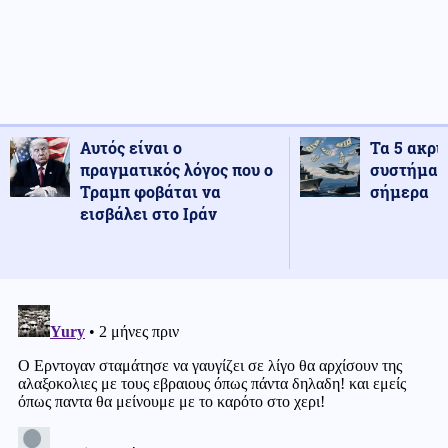
Αυτός είναι ο
Τα 5 ακρι
πραγματικός λόγος που ο
συστήματ
Τραμπ φοβάται να
σήμερα
εισβάλει στο Ιράν