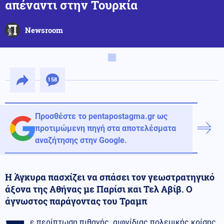
απέναντι στην Τουρκία
Newsroom
158
Προσθέστε το pentapostagma.gr ως
προτιμώμενη πηγή στα αποτελέσματα
αναζήτησης στην Google.
Η Άγκυρα πασχίζει να σπάσει τον γεωστρατηγικό
άξονα της Αθήνας με Παρίσι και Τελ Αβίβ. Ο
άγνωστος παράγοντας του Τραμπ
ε περίπτωση πιθανής αιφνίδιας πολεμικής κρίσης