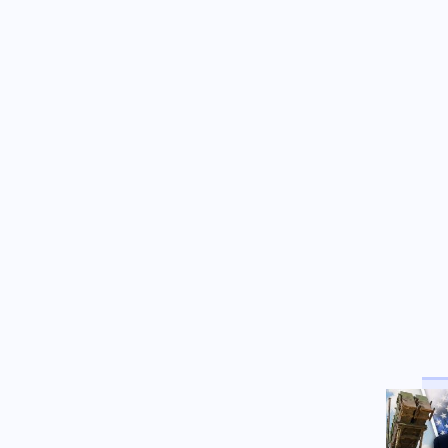
Κοινωνία
06.08.2026 - 09:45
Μυστράς: Σήμερα η νεκροψία
στον 90χρονο που βρέθηκε σε
καταψύκτη
Κόσμος
06.08.2026 - 09:36
Τρεις νεκροί μετά από
ρωσικούς βομβαρδισμούς στη
βορειοανατολική Ουκρανία
Κοινωνία
06.08.2026 - 09:29
Γεωργιάδης: «Δεν έπεσε η
ψευδοροφή στο Νοσοκομείο
Κορίνθου, την ξήλωσαν»