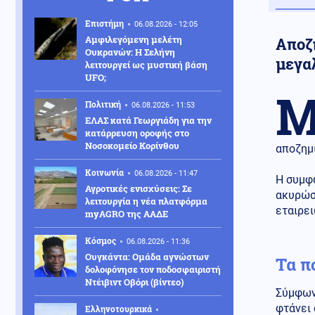
Επιστήμη
06.08.2026 - 12:05
Αμφιλεγόμενη μελέτη
Αποζ
Ουκρανών: Η Σελήνη
μεγα
λειτουργεί ως μυστική βάση
UFO;
Πολιτική
06.08.2026 - 11:53
ΕΛΑΣ κατά Γεωργιάδη για την
κατάρρευση οροφής στο
Νοσοκομείο Κορίνθου
αποζημ
Κοινωνία
06.08.2026 - 11:47
Η συμφ
Αγροτικές ενισχύσεις: Σε
ακυρώσ
λειτουργία η νέα πλατφόρμα
εταιρε
myAGRO της ΑΑΔΕ
Κόσμος
06.08.2026 - 11:36
Ουγκάντα: Ομάδα αγνώστων
Τα π
δολοφόνησε τον ποδοσφαιριστή
Ντέιβιντ Οβόρι (βίντεο)
Σύμφωνα
φτάνει
Ελληνοτουρκικά