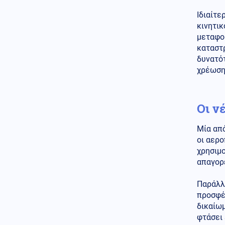
Κόσμος
06.08.2026 - 11:06
Ιδιαίτε
Η Ρωσία απορρίπτει τις
κινητικ
κατηγορίες για στρατολόγηση
μεταφο
Κολομβιανών μισθοφόρων
καταστ
Κοινωνία
δυνατότ
06.08.2026 - 10:56
Πυρκαγιές: Άμεσα οι μελέτες -
χρέωση
Μέχρι Δεκέμβρη τα
αντιπλημμυρικά έργα (βίντεο)
Οι ν
Κόσμος
06.08.2026 - 10:45
Γαλλία: Μπλόκο στις
ανεπιθύμητες διαφημιστικές
Μία από
κλήσεις – Νέα αυστηρά μέτρα
οι αερο
χρησιμο
Κοινωνία
06.08.2026 - 10:37
απαγορε
Eκρήξεις μέσα στη νύχτα σε
υποσταθμό της ΔΕΗ στην Άρτα
Παράλλη
προσφέρ
Κοινωνία
06.08.2026 - 10:22
δικαίωμ
Οριοθετημένη και χωρίς
φτάσει 
ενεργό μέτωπο η φωτιά στο