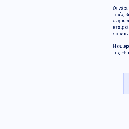
Καρύδι Σητείας
Οι νέοι
Κοινωνία
τιμές θ
06.08.2026 - 10:13
Φωτιά σε χωματερή στην
ενημερ
Κεφαλονιά - Ισχυρές δυνάμεις
εταιρεί
στο σημείο
επικοιν
Τεχνολογία
06.08.2026 - 10:06
Η συμφω
Ντέμης Χασάμπης: Η πορεία
της ΕΕ 
του Ελληνοκύπριου που
βρέθηκε στην κορυφή της
Τεχνητής Νοημοσύνης
Υγεία
06.08.2026 - 09:56
ΕΟΔΥ: Στα 65 τα κρούσματα του
ιού του Δυτικού Νείλου στην
Ελλάδα
Αθλητισμός
06.08.2026 - 09:51
Ο ΠΑΟΚ ρίχνεται στη μάχη με
την Άντερλεχτ – Το σχέδιο Λίσι
και το επόμενο βήμα για τη
League Phase