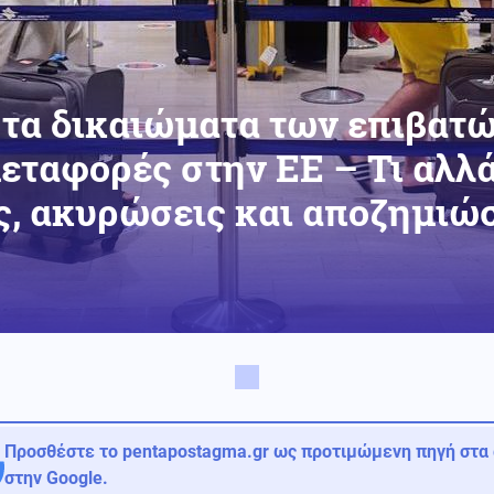
 τα δικαιώματα των επιβατώ
εταφορές στην ΕΕ – Τι αλλά
, ακυρώσεις και αποζημιώ
Προσθέστε το pentapostagma.gr ως προτιμώμενη πηγή στα
στην Google.