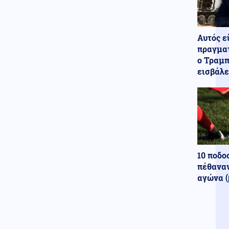
Αυτός ε
πραγματ
ο Τραμπ
εισβάλε
10 ποδο
πέθαναν
αγώνα (