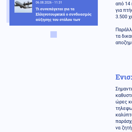
06.08.2026 - 11:31
από 14
Τι συνεπάγεται για τα
για πτή
Ελληνοτουρκικά ο συνδυασμός
3.500 χ
αύξησης του στόλου των
μεταγωγικών αεροσκαφών C-
Παράλλη
130J-30 και Ταξιαρχιών
Καταδρομών της Τουρκίας;
τα δικα
αποζημ
Κόσμος
06.08.2026 - 11:22
Κόστα Ρίκα: Εκατοντάδες
αστυνομικοί ελέγχονται για
πιθανή εμπλοκή σε κυκλώματα
ναρκωτικών
Ενισ
Κόσμος
06.08.2026 - 11:16
Η Μόσχα δηλώνει ότι
Σημαντ
κατέρριψε 605 ουκρανικά
καθυστε
drones τη νύχτα
ώρες κα
τηλεφων
Κόσμος
06.08.2026 - 11:12
καλύπτο
Drone σε αεροδρόμιο στη
Γερμανία - Βλέπουν «ρωσικό
παράσχε
δάκτυλο»
να ζητή