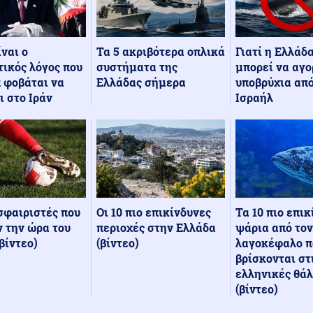
Τα 5 ακριβότερα οπλικά
Γιατί η Ελλάδ
ίναι ο
συστήματα της
μπορεί να αγο
ικός λόγος που
Ελλάδας σήμερα
υποβρύχια από
 φοβάται να
Ισραήλ
ι στο Ιράν
Οι 10 πιο επικίνδυνες
Τα 10 πιο επι
σφαιριστές που
περιοχές στην Ελλάδα
ψάρια από τον
 την ώρα του
(βίντεο)
λαγοκέφαλο π
βίντεο)
βρίσκονται στ
ελληνικές θά
(βίντεο)