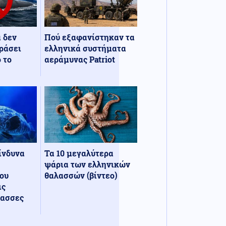
α δεν
Πού εξαφανίστηκαν τα
ράσει
ελληνικά συστήματα
 το
αεράμυνας Patriot
κίνδυνα
Τα 10 μεγαλύτερα
ψάρια των ελληνικών
ου
θαλασσών (βίντεο)
ις
λασσες