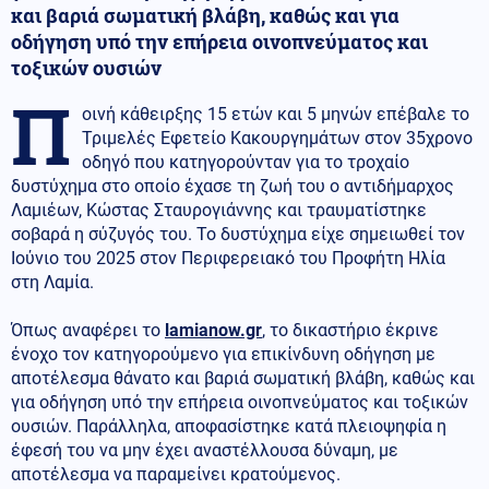
και βαριά σωματική βλάβη, καθώς και για
οδήγηση υπό την επήρεια οινοπνεύματος και
τοξικών ουσιών
Π
οινή κάθειρξης 15 ετών και 5 μηνών επέβαλε το
Τριμελές Εφετείο Κακουργημάτων στον 35χρονο
οδηγό που κατηγορούνταν για το τροχαίο
δυστύχημα στο οποίο έχασε τη ζωή του ο αντιδήμαρχος
Λαμιέων, Κώστας Σταυρογιάννης και τραυματίστηκε
σοβαρά η σύζυγός του. Το δυστύχημα είχε σημειωθεί τον
Ιούνιο του 2025 στον Περιφερειακό του Προφήτη Ηλία
στη Λαμία.
Όπως αναφέρει το
lamianow.gr
, το δικαστήριο έκρινε
ένοχο τον κατηγορούμενο για επικίνδυνη οδήγηση με
αποτέλεσμα θάνατο και βαριά σωματική βλάβη, καθώς και
για οδήγηση υπό την επήρεια οινοπνεύματος και τοξικών
ουσιών. Παράλληλα, αποφασίστηκε κατά πλειοψηφία η
έφεσή του να μην έχει αναστέλλουσα δύναμη, με
αποτέλεσμα να παραμείνει κρατούμενος.