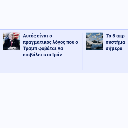
Αυτός είναι ο
Τα 5 ακρι
πραγματικός λόγος που ο
συστήματ
Τραμπ φοβάται να
σήμερα
εισβάλει στο Ιράν