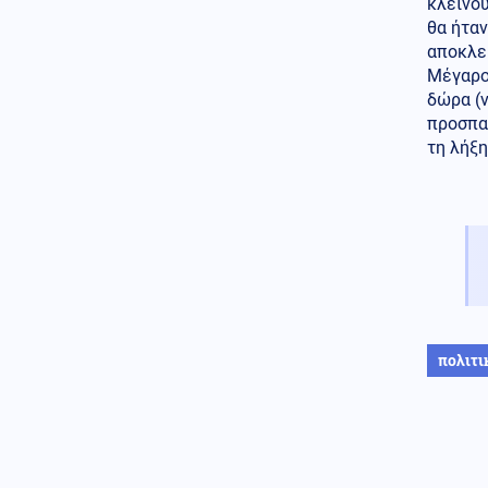
κλείνου
Μας τρέλαναν με τα UFO!! Το
θα ήταν
Πεντάγωνο δημοσίευσε 41
αποκλε
ακόμη αρχεία για εξωγήινους -
Μέγαρο 
Τι λένε Άγιοι της Ορθοδοξίας
για το θέμα αυτό
δώρα (
προσπαθ
08.08.2026 - 18:00
τη λήξη
Στα Ηνωμένα Αραβικά Εμιράτα
δύο πάνοπλα ελληνικά
ελικόπτερα Apache AH-64D
Πολιτική
08.08.2026 - 17:54
Τουρνάς: «Απέναντι σε ακραία
καιρικά φαινόμενα δεν
υπάρχουν περιθώρια
εφησυχασμού»
πολιτι
Κόσμος
08.08.2026 - 17:51
Δαρδανέλια: Η Τουρκία βάζει
περιορισμούς στη διέλευση
πλοίων
Πολιτική
08.08.2026 - 17:44