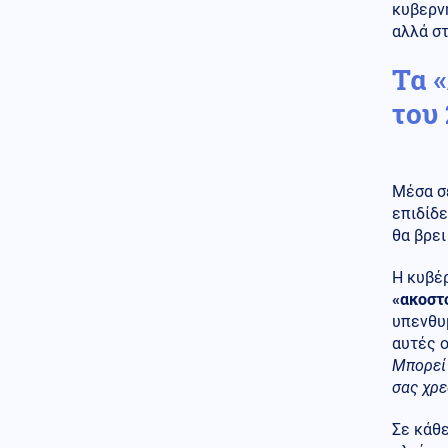
αύριο
κυβερνη
αλλά στ
08.08.2026 - 18:44
Παραδόθηκαν στον αλβανικό
Τα 
στρατό τα πρώτα 40
τεθωρακισμένα που
του
κατασκευάστηκαν στην χώρα
Κοινωνία
08.08.2026 - 18:36
Θερινές εκπτώσεις: Αυξημένες
Μέσα σε
οι πιέσεις από το ηλεκτρονικό
εμπόριο
επιδίδε
θα βρει
Κόσμος
08.08.2026 - 18:22
Βουλγαρία: Drone συνετρίβη
Η κυβέρ
κοντά σε σταθμό συμπίεσης
«ακοστ
αγωγού φυσικού αερίου
υπενθυ
αυτές ο
Κοινωνία
08.08.2026 - 18:10
Μπορεί 
Χαλκιδική: Σοβαρός
τραυματισμός μοτοσικλετιστή
σας χρ
σε τροχαίο με ΙΧ
Σε κάθ
ΗΠΑ
08.08.2026 - 18:04