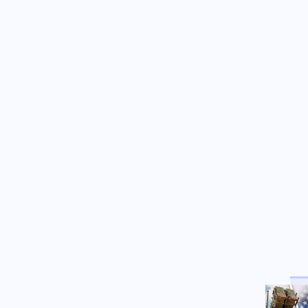
Χαρακόπουλος: «Να αλλάξει το
πλαίσιο αποζημιώσεων για τα
βιολογικά προϊόντα»
Κοινωνία
08.08.2026 - 17:38
Μετώπη: Χωρίς τις αισθήσεις
του ανασύρθηκε 43χρονος
άντρας
08.08.2026 - 17:30
Γιατί ζήτησαν τα Ηνωμένα
Αραβικά Εμιράτα 2 ελληνικά
επιθετικά ελικόπτερα Apache
AH-64D;