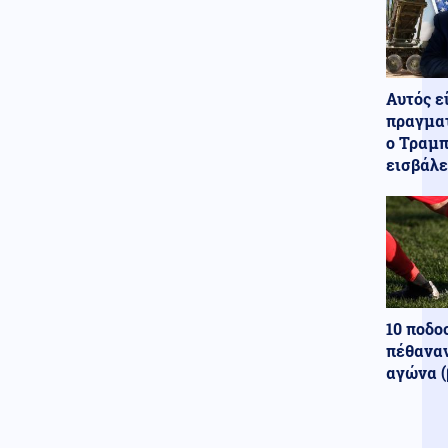
Αυτός ε
πραγματ
ο Τραμπ
εισβάλε
10 ποδο
πέθαναν
αγώνα (