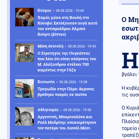
Κόσμος
08.08.2026 - 19:44
Χαμός μέσα στη Βουλή στο
Ο Μη
Κόσοβο: Εκτόξευσαν αυγά κατά
εσωτ
του αντιπροέδρου Άλμπιν
Κούρτι (βίντεο)
ακρι
Μέση Ανατολή
08.08.2026 - 19:40
Η
Ο Στρατηγός της Ουγκάντας
που λέει ότι είναι απόγονος του
Μ. Αλέξανδρου στέλνει 700
κομάντος στην Γάζα
βγάλει 
Κοινωνία
08.08.2026 - 19:38
Η κυβέρ
Τραγωδία στην Πάρο: 4χρονος
βρέθηκε νεκρός σε πισίνα
τις ουσ
Ο Κυρι
Αθλητισμός
08.08.2026 - 19:30
επίκεν
Αργεντινή, Μπαρτσελόνα και
Πλαίσιο
Ρεάλ Μαδρίτης αποχαιρέτησαν
τον πατέρα του Λιονέλ Μέσι
ταμεία 
τραπέζ