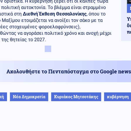
ν οριστικά. Η κυβέρνηση ξέρει ότι οι κάλπες τώρα
 πολιτική αυτοκτονία. Το βλέμμα είναι στραμμένο
ιστικά στη
Διεθνή Έκθεση Θεσσαλονίκης
, όπου το
Υ
Μαξίμου ετοιμάζεται να ανοίξει τον σάκο με τα
δ
νέες στοχευμένες φοροελαφρύνσεις),
π
ώντας να αγοράσει πολιτικό χρόνο και ανοχή μέχρι
 της θητείας το 2027.
Ακολουθήστε το Πενταπόσταγμα στο Google news
κή
Νέα Δημοκρατία
Κυριάκος Μητσοτάκης
κυβέρνηση