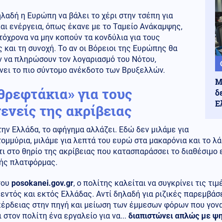
λαδή η Ευρώπη να βάλει το χέρι στην τσέπη για
αι ενέργεια, όπως έκανε με το Ταμείο Ανάκαμψης,
τόχρονα να μην κοπούν τα κονδύλια για τους
 και τη συνοχή. Το αν οι Βόρειοι της Ευρώπης θα
ν να πληρώσουν τον λογαριασμό του Νότου,
νει το πιο σύντομο ανέκδοτο των Βρυξελλών.
Μ
θρεφτάκια» για τους
δ
Ε
ενείς της ακρίβειας
ην Ελλάδα, το αφήγημα αλλάζει. Εδώ δεν μιλάμε για
ομμύρια, μιλάμε για λεπτά του ευρώ στα μακαρόνια και το λ
ι στο θηρίο της ακρίβειας που κατασπαράσσει το διαθέσιμο ε
ής πλατφόρμας.
του
posokanei.gov.gr
, ο πολίτης καλείται να συγκρίνει τις τ
εντός και εκτός Ελλάδας. Αντί δηλαδή για ριζικές παρεμβάσ
έρδειας στην πηγή και μείωση των έμμεσων φόρων που γονατ
 στον πολίτη ένα εργαλείο για να...
διαπιστώνει απλώς με ψ