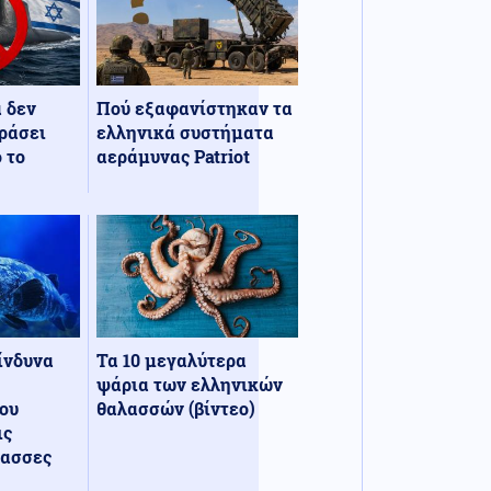
α δεν
Πού εξαφανίστηκαν τα
ράσει
ελληνικά συστήματα
 το
αεράμυνας Patriot
κίνδυνα
Τα 10 μεγαλύτερα
ψάρια των ελληνικών
ου
θαλασσών (βίντεο)
ις
λασσες