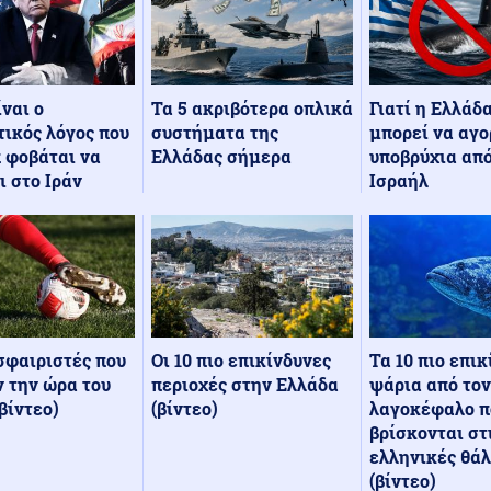
Τα 5 ακριβότερα οπλικά
Γιατί η Ελλάδ
ίναι ο
συστήματα της
μπορεί να αγο
ικός λόγος που
Ελλάδας σήμερα
υποβρύχια από
 φοβάται να
Ισραήλ
ι στο Ιράν
Οι 10 πιο επικίνδυνες
Τα 10 πιο επι
σφαιριστές που
περιοχές στην Ελλάδα
ψάρια από τον
 την ώρα του
(βίντεο)
λαγοκέφαλο π
βίντεο)
βρίσκονται στ
ελληνικές θά
(βίντεο)