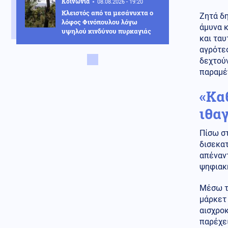
Κοινωνία
08.08.2026 - 19:20
Κλειστός από τα μεσάνυχτα ο
Ζητά δη
λόφος Φινόπουλου λόγω
άμυνα κ
υψηλού κινδύνου πυρκαγιάς
και ταυ
αγρότες
Αθλητισμός
08.08.2026 - 19:08
δεχτού
Τζολάκης: Ντεμπούτο στη Χαλ
ως βασικός κόντρα στην
παραμέ
Άιντραχτ
«Κα
Κοινωνία
08.08.2026 - 19:03
ιθαγ
Ψηφιακή Κάρτα Αγρότη: Ποιες
αλλαγές φέρνει η 28η
Αυγούστου
Πίσω στ
δισεκατ
Υγεία
08.08.2026 - 18:54
απέναντ
Διαβήτης και παχυσαρκία: Οι
ψηφιακ
κίνδυνοι των θεραπειών στις
υψηλές θερμοκρασίες
Μέσω 
Κοινωνία
μάρκετ 
08.08.2026 - 18:45
Σε Red Code η Αττική και άλλες
αισχροκ
πέντε περιοχές της χώρας
παρέχει