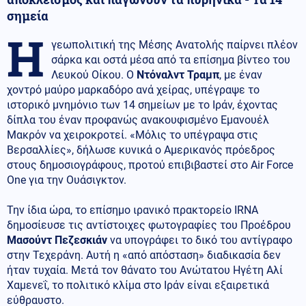
σημεία
Η
γεωπολιτική της Μέσης Ανατολής παίρνει πλέον
σάρκα και οστά μέσα από τα επίσημα βίντεο του
Λευκού Οίκου. Ο
Ντόναλντ Τραμπ
, με έναν
χοντρό μαύρο μαρκαδόρο ανά χείρας, υπέγραψε το
ιστορικό μνημόνιο των 14 σημείων με το Ιράν, έχοντας
δίπλα του έναν προφανώς ανακουφισμένο Εμανουέλ
Μακρόν να χειροκροτεί. «Μόλις το υπέγραψα στις
Βερσαλλίες», δήλωσε κυνικά ο Αμερικανός πρόεδρος
στους δημοσιογράφους, προτού επιβιβαστεί στο Air Force
One για την Ουάσιγκτον.
Την ίδια ώρα, το επίσημο ιρανικό πρακτορείο IRNA
δημοσίευσε τις αντίστοιχες φωτογραφίες του Προέδρου
Μασούντ Πεζεσκιάν
να υπογράφει το δικό του αντίγραφο
στην Τεχεράνη. Αυτή η «από απόσταση» διαδικασία δεν
ήταν τυχαία. Μετά τον θάνατο του Ανώτατου Ηγέτη Αλί
Χαμενεΐ, το πολιτικό κλίμα στο Ιράν είναι εξαιρετικά
εύθραυστο.