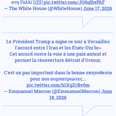
στη Γαλλί 🇺🇸
pic.twitter.com/JQ6qlbvFAF
— The White House (@WhiteHouse)
June 17, 2026
Le Président Trump a signé ce soir à Versailles
l'accord entre l'Iran et les États-Uni br>
Cet accord ouvre la voie à une paix antent et
permet la réouverture détroit d'Ormuz.
C'est un pas important dans la bonne σκηνοθεσία
pour nos συμπατριώτες...
pic.twitter.com/b1XgZrBv0m
— Emmanuel Macron (@EmmanuelMacron)
June
18, 2026