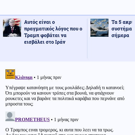
Αυτός είναι ο
Τα 5 ακρι
πραγματικός λόγος που ο
συστήματ
Τραμπ φοβάται να
σήμερα
εισβάλει στο Ιράν