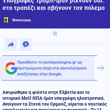
Υπογραφές Τραμπ-Ιράν ρίχνουν δισ.
στο τραπέζι και σβήνουν τον πόλεμο
Newsroom
3
Προσθέστε το pentapostagma.gr ως
προτιμώμενη πηγή στα αποτελέσματα
αναζήτησης στην Google.
Ακυρώθηκε η φιέστα στην Ελβετία και το
ιστορικό MoU ΗΠΑ-Ιράν υπεγράφη ηλεκτρονικά.
Ανοίγουν τα Στενά του Ορμούζ, αίρεται ο ναυτικός
αποκλεισμός και παγώνουν τα πυρηνικά - Τα 14