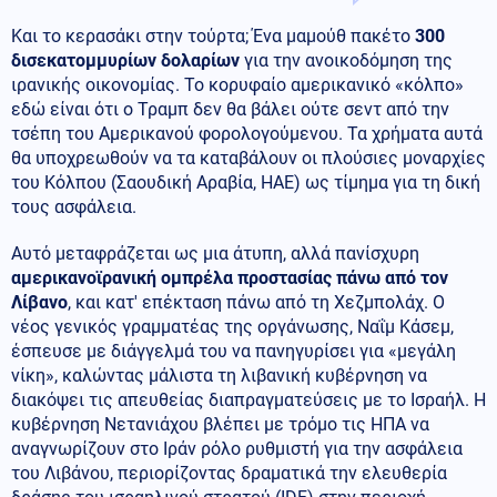
Και το κερασάκι στην τούρτα; Ένα μαμούθ πακέτο
300
δισεκατομμυρίων δολαρίων
για την ανοικοδόμηση της
ιρανικής οικονομίας. Το κορυφαίο αμερικανικό «κόλπο»
εδώ είναι ότι ο Τραμπ δεν θα βάλει ούτε σεντ από την
τσέπη του Αμερικανού φορολογούμενου. Τα χρήματα αυτά
θα υποχρεωθούν να τα καταβάλουν οι πλούσιες μοναρχίες
του Κόλπου (Σαουδική Αραβία, ΗΑΕ) ως τίμημα για τη δική
τους ασφάλεια.
Αυτό μεταφράζεται ως μια άτυπη, αλλά πανίσχυρη
αμερικανοϊρανική ομπρέλα προστασίας πάνω από τον
Λίβανο
, και κατ' επέκταση πάνω από τη Χεζμπολάχ. Ο
νέος γενικός γραμματέας της οργάνωσης, Ναΐμ Κάσεμ,
έσπευσε με διάγγελμά του να πανηγυρίσει για «μεγάλη
νίκη», καλώντας μάλιστα τη λιβανική κυβέρνηση να
διακόψει τις απευθείας διαπραγματεύσεις με το Ισραήλ. Η
κυβέρνηση Νετανιάχου βλέπει με τρόμο τις ΗΠΑ να
αναγνωρίζουν στο Ιράν ρόλο ρυθμιστή για την ασφάλεια
του Λιβάνου, περιορίζοντας δραματικά την ελευθερία