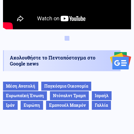
Ακολουθήστε το Πενταπόσταγμα στο
Google news
Μέση Ανατολή
Παγκόσμια Οικονομία
Ευρωπαϊκή Ένωση
Ντόναλντ Τραμπ
Ισραήλ
Ιράν
Ευρώπη
Εμανουέλ Μακρόν
Γαλλία