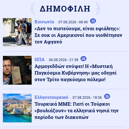
κατά του αντιπροέδρου Άλμπιν Κούρτι (βίντεο)
ΔΗΜΟΦΙΛΗ
Μέση Ανατολή
08.08.2026 - 19:40
Κοινωνία
12
07.08.2026 - 08:40
Ο Στρατηγός της Ουγκάντας που λέει ότι είναι
«Δεν το πιστεύουμε, είναι εφιάλτης»:
απόγονος του Μ. Αλέξανδρου στέλνει 700 κομάντος
Σε σοκ οι Αμερικανοί που υιοθέτησαν
στην Γάζα
τον Αφγανό
Κοινωνία
08.08.2026 - 19:38
Τραγωδία στην Πάρο: 4χρονος βρέθηκε νεκρός σε
ΗΠΑ
22
06.08.2026 - 21:58
πισίνα
Αρμαγεδδών ενόψει! Η «Μυστική
Παγκόσμια Κυβέρνηση» μας οδηγεί
στον Τρίτο παγκόσμιο πόλεμο!
08.08.2026 - 19:30
Αυτός είναι ο λόγος που οι Τούρκοι τουρίστες
επιλέγουν ελληνικά νησιά αντί για την χώρα τους
Ελληνοτουρκικά
35
07.08.2026 - 18:56
Τουρκικά ΜΜΕ: Γιατί οι Τούρκοι
«βουλιάζουν» τα ελληνικά νησιά την
Αθλητισμός
08.08.2026 - 19:30
περίοδο των διακοπών
Αργεντινή, Μπαρτσελόνα και Ρεάλ Μαδρίτης
αποχαιρέτησαν τον πατέρα του Λιονέλ Μέσι