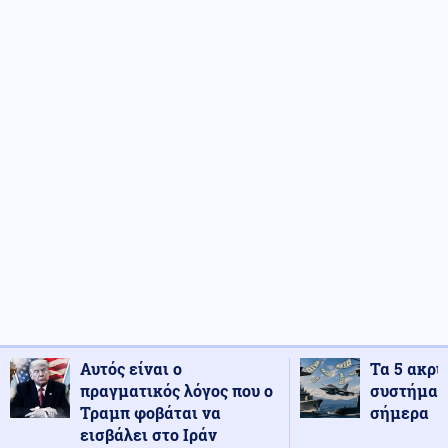
Αυτός είναι ο
Τα 5 ακρι
πραγματικός λόγος που ο
συστήματ
Τραμπ φοβάται να
σήμερα
εισβάλει στο Ιράν