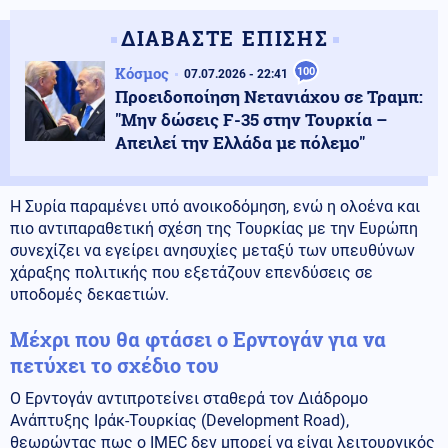
ΔΙΑΒΑΣΤΕ ΕΠΙΣΗΣ
Κόσμος
100
07.07.2026 - 22:41
Προειδοποίηση Νετανιάχου σε Τραμπ:
"Μην δώσεις F-35 στην Τουρκία –
Απειλεί την Ελλάδα με πόλεμο"
Η Συρία παραμένει υπό ανοικοδόμηση, ενώ η ολοένα και
πιο αντιπαραθετική σχέση της Τουρκίας με την Ευρώπη
συνεχίζει να εγείρει ανησυχίες μεταξύ των υπευθύνων
χάραξης πολιτικής που εξετάζουν επενδύσεις σε
υποδομές δεκαετιών.
Μέχρι που θα φτάσει ο Ερντογάν για να
πετύχει το σχέδιο του
Ο Ερντογάν αντιπροτείνει σταθερά τον Διάδρομο
Ανάπτυξης Ιράκ-Τουρκίας (Development Road),
θεωρώντας πως ο IMEC δεν μπορεί να είναι λειτουργικός