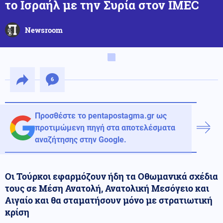
το Ισραήλ με την Συρία στον IMEC
Newsroom
6
Προσθέστε το pentapostagma.gr ως
προτιμώμενη πηγή στα αποτελέσματα
αναζήτησης στην Google.
Οι Τούρκοι εφαρμόζουν ήδη τα Οθωμανικά σχέδια
τους σε Μέση Ανατολή, Ανατολική Μεσόγειο και
Αιγαίο και θα σταματήσουν μόνο με στρατιωτική
κρίση