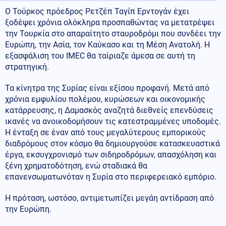
Ο Τούρκος πρόεδρος Ρετζέπ Ταγίπ Ερντογάν έχει
ξοδέψει χρόνια ολόκληρα προσπαθώντας να μετατρέψει
την Τουρκία στο απαραίτητο σταυροδρόμι που συνδέει την
Ευρώπη, την Ασία, τον Καύκασο και τη Μέση Ανατολή. Η
εξασφάλιση του IMEC θα ταίριαζε άμεσα σε αυτή τη
στρατηγική.
Τα κίνητρα της Συρίας είναι εξίσου προφανή. Μετά από
χρόνια εμφυλίου πολέμου, κυρώσεων και οικονομικής
κατάρρευσης, η Δαμασκός αναζητά διεθνείς επενδύσεις
ικανές να ανοικοδομήσουν τις κατεστραμμένες υποδομές.
Η ένταξη σε έναν από τους μεγαλύτερους εμπορικούς
διαδρόμους στον κόσμο θα δημιουργούσε κατασκευαστικά
έργα, εκσυγχρονισμό των σιδηροδρόμων, απασχόληση και
ξένη χρηματοδότηση, ενώ σταδιακά θα
επανενσωματωνόταν η Συρία στο περιφερειακό εμπόριο.
Η πρόταση, ωστόσο, αντιμετωπίζει μεγάη αντίδραση από
την Ευρώπη.