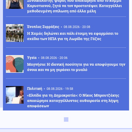
Συνδικαλιστής ψαράς που αποχώρησε από το κόμμα
Καρυστιανού, ζητά να τον προστατέψει: Καταγγέλλει
μεθοδευμένη σπίλωση από άλλα μέλη
Ένοπλες Συρράξεις
08.08.2026 - 20:08
Η Χαμάς δηλώνει και πάλι έτοιμη να εφαρμόσει το
σχέδιο των ΗΠΑ για τη Λωρίδα της Γάζας
Υγεία
08.08.2026 - 20:06
Μαγνήσιο: Η ιδανική ποσότητα για να αποφύγουμε την
άνοια και να μη γεράσει το μυαλό
Πολιτική
08.08.2026 - 19:58
«Ελπίδα για τη Δημοκρατία»: Ο Νίκος Μπρουτζάκης
αποχώρησε καταγγέλλοντας αυθαιρεσία στη λήψη
αποφάσεων
Κόσμος
08.08.2026 - 19:44
Χαμός μέσα στη Βουλή στο Κόσοβο: Εκτόξευσαν αυγά