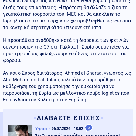
θέλουν ο διάδρομος να ανακατευθυνθεί βόρεια μέσω της
δικής τους επικράτειας. Η πρόταση θα άλλαζε ριζικά τη
γεωπολιτική ισορροπία του IMEC και θα απέκλειε το
Ισραήλ από αυτό που αρχικά είχε προβλεφθεί ως ένα από
τα κεντρικά στρατηγικά του πλεονεκτήματα.
Η προσπάθεια αναδύθηκε κατά τη διάρκεια των φετινών
συναντήσεων της G7 στη Γαλλία. Η Συρία συμμετείχε για
πρώτη φορά ως φιλοξενούμενο έθνος στην ιστορία του
φόρουμ.
Αν και ο Σύρος δικτάτορας Ahmed al Sharaa, γνωστός ως
Abu Mohammad al Jolani, τελικά δεν παρευρέθηκε, η
κυβέρνησή του χρησιμοποίησε την ευκαιρία για να
παρουσιάσει τη Συρία ως μελλοντικό κόμβο logistics που
θα συνδέει τον Κόλπο με την Ευρώπη.
ΔΙΑΒΑΣΤΕ ΕΠΙΣΗΣ
Υγεία
0
06.07.2026 - 18:02
Τα "κρυφά" σημάδια του καρκίνου!