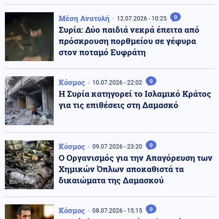
Μέση Ανατολή
0
12.07.2026 - 10:25
Συρία: Δύο παιδιά νεκρά έπειτα από
πρόσκρουση πορθμείου σε γέφυρα
στον ποταμό Ευφράτη
Κόσμος
0
10.07.2026 - 22:02
Η Συρία κατηγορεί το Ισλαμικό Κράτος
για τις επιθέσεις στη Δαμασκό
Κόσμος
0
09.07.2026 - 23:20
Ο Οργανισμός για την Απαγόρευση των
Χημικών Όπλων αποκαθιστά τα
δικαιώματα της Δαμασκού
Κόσμος
0
08.07.2026 - 15:15