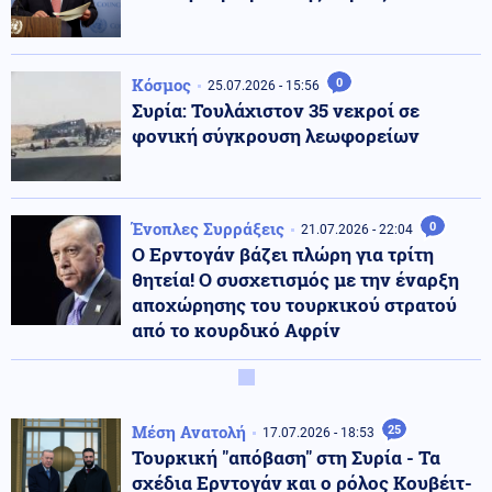
Κόσμος
0
25.07.2026 - 15:56
Συρία: Τουλάχιστον 35 νεκροί σε
φονική σύγκρουση λεωφορείων
Ένοπλες Συρράξεις
0
21.07.2026 - 22:04
Ο Ερντογάν βάζει πλώρη για τρίτη
θητεία! Ο συσχετισμός με την έναρξη
αποχώρησης του τουρκικού στρατού
από το κουρδικό Αφρίν
Μέση Ανατολή
25
17.07.2026 - 18:53
Τουρκική "απόβαση" στη Συρία - Τα
σχέδια Ερντογάν και ο ρόλος Κουβέιτ-