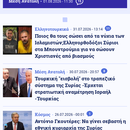
Μέση Ανατολή
01.08.2026 - 11:30
15
Ελληνοτουρκικά
11
31.07.2026 - 13:14
Ποιος θα τους σώσει από τα νύχια των
Ισλαμιστών;Ελληνορθοδόξοι Σύριοι
στα Μπουντρούμια για να σώσουν
Χριστιανές από βιασμούς
Μέση Ανατολή
8
30.07.2026 - 20:57
Τουρκική "εισβολή" στο τραπεζικό
σύστημα της Συρίας -Έρχεται
στρατιωτική αναμέτρηση Ισραήλ
-Τουρκίας
Κόσμος
1
26.07.2026 - 00:01
Αντόνιο Γκουτέρες: Να γίνει σεβαστή η
εθνική κυριαρχία της Συρίας