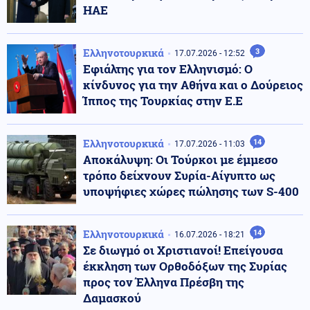
ΗΑΕ
Ελληνοτουρκικά
3
17.07.2026 - 12:52
Εφιάλτης για τον Ελληνισμό: Ο
κίνδυνος για την Αθήνα και ο Δούρειος
Ίππος της Τουρκίας στην Ε.Ε
Ελληνοτουρκικά
14
17.07.2026 - 11:03
Αποκάλυψη: Οι Τούρκοι με έμμεσο
τρόπο δείχνουν Συρία-Αίγυπτο ως
υποψήφιες χώρες πώλησης των S-400
Ελληνοτουρκικά
14
16.07.2026 - 18:21
Σε διωγμό οι Χριστιανοί! Επείγουσα
έκκληση των Ορθοδόξων της Συρίας
προς τον Έλληνα Πρέσβη της
Δαμασκού