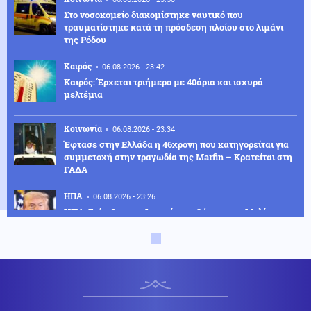
Στο νοσοκομείο διακομίστηκε ναυτικό που
τραυματίστηκε κατά τη πρόσδεση πλοίου στο λιμάνι
της Ρόδου
Καιρός
06.08.2026 - 23:42
Καιρός: Έρχεται τριήμερο με 40άρια και ισχυρά
μελτέμια
Κοινωνία
06.08.2026 - 23:34
Έφτασε στην Ελλάδα η 46χρονη που κατηγορείται για
συμμετοχή στην τραγωδία της Marfin – Κρατείται στη
ΓΑΔΑ
ΗΠΑ
06.08.2026 - 23:26
ΗΠΑ: Στήριξη στην Ισπανία για Θέουτα και Μελίγια,
επίθεση στον Σάντσεθ για το μεταναστευτικό
Μέση Ανατολή
06.08.2026 - 23:17
Ισραήλ: «Φρένο» στην αποχώρηση από νέες περιοχές
του νότιου Λιβάνου έως ότου εφαρμοστεί η συμφωνία