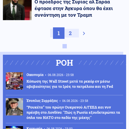
Ο πρόεδρος της Συρίας αλ Σαράα
έφτασε στην Άγκυρα όπου θα έχει
συνάντηση με τον Τραμπ
1
2
Next page
ΡΟΗ
Οικονομία
06.08.2026 - 23:58
Κόπωση της Wall Street μετά τα ρεκόρ εν μέσω
αβεβαιότητας για το Ιράν, το πετρέλαιο και τη Fed
Ένοπλες Συρράξεις
06.08.2026 - 23:58
“Ρουκέτα” του πρώην Ουκρανού Α/ΓΕΕΔ και νυν
πρέσβη στο Λονδίνο: "Πώς η Ρωσία εξουδετερώνει τα
όπλα του ΝΑΤΟ στο πεδίο της μάχης"
Κοινωνία
06.08.2026 - 23:50