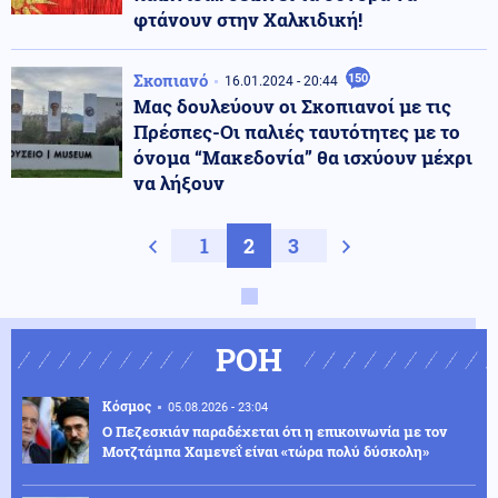
φτάνουν στην Χαλκιδική!
Σκοπιανό
150
16.01.2024 - 20:44
Μας δουλεύουν οι Σκοπιανοί με τις
Πρέσπες-Οι παλιές ταυτότητες με το
όνομα “Μακεδονία” θα ισχύουν μέχρι
να λήξουν
Προηγούμενη σελίδα
1
2
3
Next page
ΡΟΗ
Κόσμος
05.08.2026 - 23:04
Ο Πεζεσκιάν παραδέχεται ότι η επικοινωνία με τον
Μοτζτάμπα Χαμενεΐ είναι «τώρα πολύ δύσκολη»