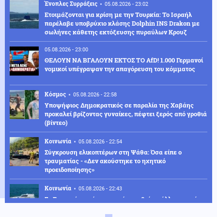
Ένοπλες Συρράξεις
05.08.2026 - 23:02
Ετοιμάζονται για κρίση με την Τουρκία: Το Ισραήλ
παρέλαβε υποβρύχιο κλάσης Dolphin INS Drakon με
σωλήνες κάθετης εκτόξευσης πυραύλων Κρουζ
05.08.2026 - 23:00
ΘΕΛΟΥΝ ΝΑ ΒΓΑΛΟΥΝ ΕΚΤΟΣ ΤΟ AfD! 1.000 Γερμανοί
νομικοί υπέγραψαν την απαγόρευση του κόμματος
Κόσμος
05.08.2026 - 22:58
Υποψήφιος Δημοκρατικός σε παραλία της Χαβάης
προκαλεί βρίζοντας γυναίκες, πέφτει ξερός από γροθιά
(βίντεο)
Κοινωνία
05.08.2026 - 22:54
Σύγκρουση ελικοπτέρων στη Ψάθα: Όσα είπε ο
τραυματίας - «Δεν ακούστηκε το ηχητικό
προειδοποίησης»
Κοινωνία
05.08.2026 - 22:43
Σε Γερμανό τουρίστα που είχε χαθεί με άλλους επτά
ανήκει η σορός που εντοπίστηκε στην Σύμη