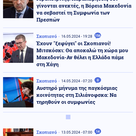
γίνονται ανεκτές, η Βόρεια Μακεδονία
να σεβαστεί τη Συμφωνία των
Πρεσπών
Σκοπιανό
156
16.05.2024 - 19:28
Έχουν "ξεφύγει" οι Σκοπιανοί!
Μιτσκόσκι: Θα αποκαλώ τη χώρα μου
Μακεδονία-Αν θέλει η Ελλάδα πάμε
στη Χάγη
Σκοπιανό
0
14.05.2024 - 07:20
Αυστηρό μήνυμα της παγκόσμιας
κοινότητας στη Σιλιάνοφσκα: Να
τηρηθούν οι συμφωνίες
Σκοπιανό
14
13.05.2024 - 07:00