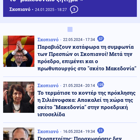
Σκοπιανό
24.01.2025 - 18:27
3
Σκοπιανό
57
22.05.2024 - 17:34
Παραβιάζουν κατάφωρα τη συμφωνία
των Πρεσπών οι Σκοπιανοί! Μετά την
πρόεδρο, επιμένει και ο
πρωθυπουργός στο "σκέτο Μακεδονία"
Σκοπιανό
125
21.05.2024 - 20:14
Το τερμάτισε το κοντέρ της πρόκλησης
η Σιλιάνοφσκα: Αποκαλεί τη χώρα της
σκέτο "Μακεδονία" στην προεδρική
ιστοσελίδα
Σκοπιανό
11
16.05.2024 - 19:34
Γεραπετρίτης: Παραχωρήσεις δεν