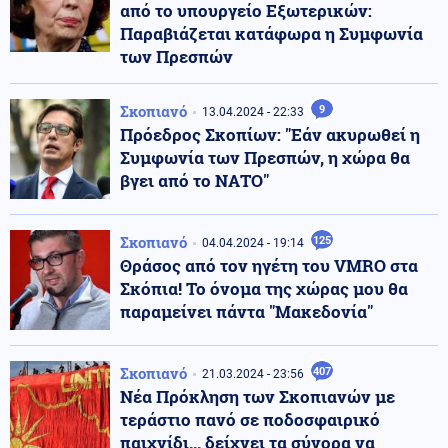
από το υπουργείο Εξωτερικών:
Παραβιάζεται κατάφωρα η Συμφωνία
των Πρεσπών
Σκοπιανό
9
13.04.2024 - 22:33
Πρόεδρος Σκοπίων: "Εάν ακυρωθεί η
Συμφωνία των Πρεσπών, η χώρα θα
βγει από το ΝΑΤΟ"
Σκοπιανό
125
04.04.2024 - 19:14
Θράσος από τον ηγέτη του VMRO στα
Σκόπια! Το όνομα της χώρας μου θα
παραμείνει πάντα "Μακεδονία"
Σκοπιανό
407
21.03.2024 - 23:56
Νέα Πρόκληση των Σκοπιανών με
τεράστιο πανό σε ποδοσφαιρικό
παιχνίδι... δείχνει τα σύνορα να