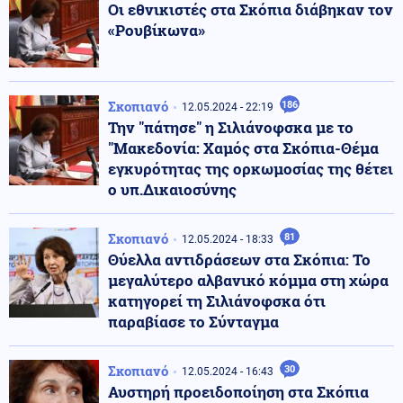
Οι εθνικιστές στα Σκόπια διάβηκαν τον
«Ρουβίκωνα»
Σκοπιανό
186
12.05.2024 - 22:19
Την "πάτησε" η Σιλιάνοφσκα με το
"Μακεδονία: Χαμός στα Σκόπια-Θέμα
εγκυρότητας της ορκωμοσίας της θέτει
ο υπ.Δικαιοσύνης
Σκοπιανό
81
12.05.2024 - 18:33
Θύελλα αντιδράσεων στα Σκόπια: Το
μεγαλύτερο αλβανικό κόμμα στη χώρα
κατηγορεί τη Σιλιάνοφσκα ότι
παραβίασε το Σύνταγμα
Σκοπιανό
30
12.05.2024 - 16:43
Αυστηρή προειδοποίηση στα Σκόπια