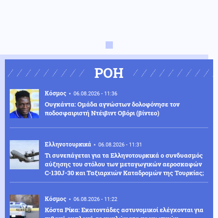
ΡΟΗ
Κόσμος
06.08.2026 - 11:36
Ουγκάντα: Ομάδα αγνώστων δολοφόνησε τον
ποδοσφαιριστή Ντέιβιντ Οβόρι (βίντεο)
Ελληνοτουρκικά
06.08.2026 - 11:31
Τι συνεπάγεται για τα Ελληνοτουρκικά ο συνδυασμός
αύξησης του στόλου των μεταγωγικών αεροσκαφών
C-130J-30 και Ταξιαρχιών Καταδρομών της Τουρκίας;
Κόσμος
06.08.2026 - 11:22
Κόστα Ρίκα: Εκατοντάδες αστυνομικοί ελέγχονται για