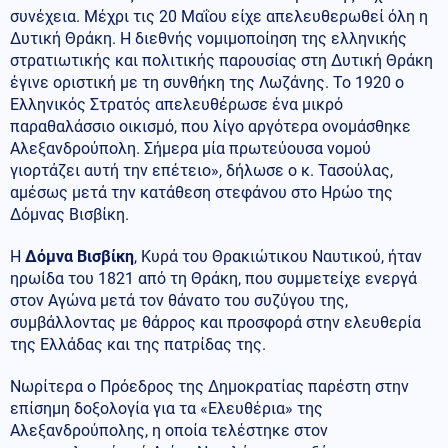
συνέχεια. Μέχρι τις 20 Μαΐου είχε απελευθερωθεί όλη η
Δυτική Θράκη. Η διεθνής νομιμοποίηση της ελληνικής
στρατιωτικής και πολιτικής παρουσίας στη Δυτική Θράκη
έγινε οριστική με τη συνθήκη της Λωζάνης. Το 1920 ο
Ελληνικός Στρατός απελευθέρωσε ένα μικρό
παραθαλάσσιο οικισμό, που λίγο αργότερα ονομάσθηκε
Αλεξανδρούπολη. Σήμερα μία πρωτεύουσα νομού
γιορτάζει αυτή την επέτειο», δήλωσε ο κ. Τασούλας,
αμέσως μετά την κατάθεση στεφάνου στο Ηρώο της
Δόμνας Βισβίκη.
Η
Δόμνα Βισβίκη
, Κυρά του Θρακιώτικου Ναυτικού, ήταν
ηρωίδα του 1821 από τη Θράκη, που συμμετείχε ενεργά
στον Αγώνα μετά τον θάνατο του συζύγου της,
συμβάλλοντας με θάρρος και προσφορά στην ελευθερία
της Ελλάδας και της πατρίδας της.
Νωρίτερα ο Πρόεδρος της Δημοκρατίας παρέστη στην
επίσημη δοξολογία για τα «Ελευθέρια» της
Αλεξανδρούπολης, η οποία τελέστηκε στον