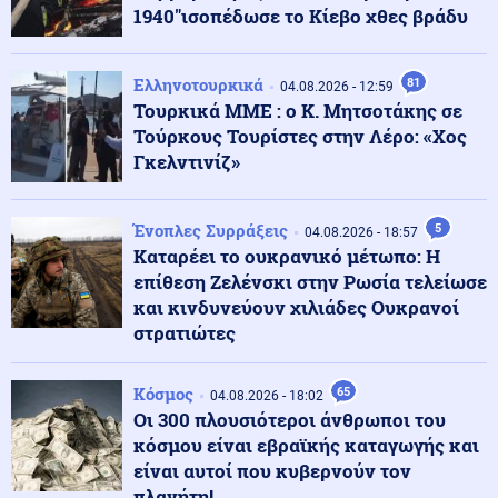
1940"ισοπέδωσε το Κίεβο χθες βράδυ
Κόσμος
06.08.2026 - 10:45
Γαλλία: Μπλόκο στις ανεπιθύμητες διαφημιστικές
Ελληνοτουρκικά
81
κλήσεις – Νέα αυστηρά μέτρα
04.08.2026 - 12:59
Τουρκικά ΜΜΕ : ο Κ. Μητσοτάκης σε
Τούρκους Τουρίστες στην Λέρο: «Χος
Κοινωνία
Γκελντινίζ»
06.08.2026 - 10:37
Eκρήξεις μέσα στη νύχτα σε υποσταθμό της ΔΕΗ στην
Άρτα
Ένοπλες Συρράξεις
5
04.08.2026 - 18:57
Καταρέει το ουκρανικό μέτωπο: Η
Κοινωνία
06.08.2026 - 10:22
επίθεση Ζελένσκι στην Ρωσία τελείωσε
Οριοθετημένη και χωρίς ενεργό μέτωπο η φωτιά στο
και κινδυνεύουν χιλιάδες Ουκρανοί
Καρύδι Σητείας
στρατιώτες
Κοινωνία
Κόσμος
65
06.08.2026 - 10:13
04.08.2026 - 18:02
Φωτιά σε χωματερή στην Κεφαλονιά - Ισχυρές
Οι 300 πλουσιότεροι άνθρωποι του
δυνάμεις στο σημείο
κόσμου είναι εβραϊκής καταγωγής και
είναι αυτοί που κυβερνούν τον
πλανήτη!