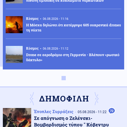
πιθανή εμπλοκή σε κυκλώματα ναρκωτικών
Κόσμος
06.08.2026 - 11:16
Η Μόσχα δηλώνει ότι κατέρριψε 605 ουκρανικά drones
τη νύχτα
Κόσμος
06.08.2026 - 11:12
Drone σε αεροδρόμιο στη Γερμανία - Βλέπουν «ρωσικό
δάκτυλο»
Κόσμος
06.08.2026 - 11:06
Η Ρωσία απορρίπτει τις κατηγορίες για στρατολόγηση
Κολομβιανών μισθοφόρων
ΔΗΜΟΦΙΛΗ
Κοινωνία
06.08.2026 - 10:56
Ένοπλες Συρράξεις
72
05.08.2026 - 11:22
Πυρκαγιές: Άμεσα οι μελέτες - Μέχρι Δεκέμβρη τα
Σε απόγνωση ο Ζελένσκι-
αντιπλημμυρικά έργα (βίντεο)
Βομβαρδισμός τύπου " Κόβεντρυ