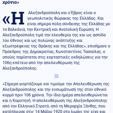
χρόνια»
«Η
Αλεξανδρούπολη και ο Έβρος είναι ο
γεωπολιτικός θώρακας της Ελλάδας. Και
είναι σήμερα πύλη σύνδεσης της Ελλάδας με
τα Βαλκάνια, την Κεντρική και Ανατολική Ευρώπη. Η
Αλεξανδρούπολη τιμά την ελευθερία της και ως ασπίδα
του έθνους και ως πυλώνας ανάπτυξης και
εξωστρέφειας της Θράκης και της Ελλάδας», επισήμανε ο
Πρόεδρος της Δημοκρατίας, Κωνσταντίνος Τασούλας, ο
οποίος παρίσταται στις εορταστικές εκδηλώσεις για την
106η επέτειο από την απελευθέρωση της
Αλεξανδρούπολης.
«Σήμερα γιορτάζουμε και τιμούμε την Απελευθέρωση της
Αλεξανδρούπολης και την ενσωμάτωσή της στον εθνικό
κορμό πριν 106 χρόνια. Την ίδια ημέρα απελευθερώνεται
και η Κομοτηνή. Η απελευθέρωση της Αλεξανδρούπολης
από τον Ελληνικό Στρατό, από τη Μεραρχία Ξάνθης, που
κατέπλευσε στις 14 Μαΐου 1920 στο λιμάνι της είχε και