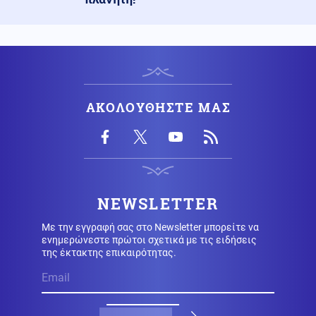
Τεχνολογία
06.08.2026 - 10:06
Ντέμης Χασάμπης: Η πορεία του Ελληνοκύπριου που
βρέθηκε στην κορυφή της Τεχνητής Νοημοσύνης
Υγεία
06.08.2026 - 09:56
ΕΟΔΥ: Στα 65 τα κρούσματα του ιού του Δυτικού Νείλου
ΑΚΟΛΟΥΘΗΣΤΕ ΜΑΣ
στην Ελλάδα
Αθλητισμός
06.08.2026 - 09:51
Ο ΠΑΟΚ ρίχνεται στη μάχη με την Άντερλεχτ – Το
σχέδιο Λίσι και το επόμενο βήμα για τη League Phase
NEWSLETTER
Με την εγγραφή σας στο Newsletter μπορείτε να
Κοινωνία
06.08.2026 - 09:45
ενημερώνεστε πρώτοι σχετικά με τις ειδήσεις
Μυστράς: Σήμερα η νεκροψία στον 90χρονο που
της έκτακτης επικαιρότητας.
βρέθηκε σε καταψύκτη
Κόσμος
06.08.2026 - 09:36