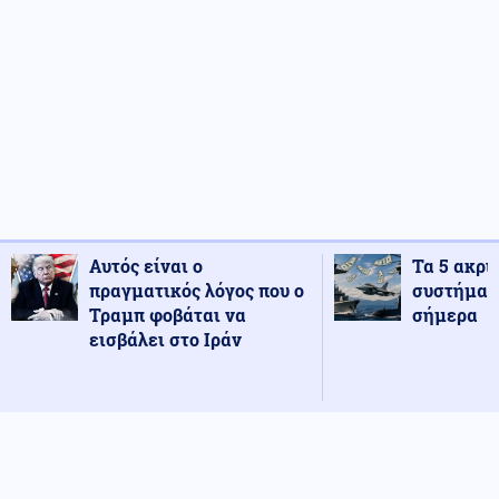
Αυτός είναι ο
Τα 5 ακρι
πραγματικός λόγος που ο
συστήματ
Τραμπ φοβάται να
σήμερα
εισβάλει στο Ιράν