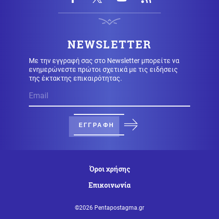
Κόσμος
06.08.2026 - 08:17
Πετρελαιοφόρο δεξαμενόπλοιο ανέφερε εκρήξεις στο
στενό του Ορμούζ
NEWSLETTER
Κοινωνία
Με την εγγραφή σας στο Newsletter μπορείτε να
06.08.2026 - 08:10
ενημερώνεστε πρώτοι σχετικά με τις ειδήσεις
Χάρτης πρόβλεψης κινδύνου: Σε πορτοκαλί συναγερμό
της έκτακτης επικαιρότητας.
σήμερα Αττική, Βοιωτία, Εύβοια
Πολιτική
06.08.2026 - 07:56
Το στοίχημα της επόμενης ημέρας στα καμένα και η
μετωπική σύγκρουση κυβέρνησης με αντιπολίτευση
ΕΓΓΡΑΦΗ
Κοινωνία
06.08.2026 - 07:55
Μάλια: Ανατροπή στις συνθήκες θανάτου της
Ολλανδής τουρίστριας (βίντεο)
Όροι χρήσης
Επικοινωνία
Ρωσία
06.08.2026 - 07:47
Εισβολή ακρίδων στη Ρωσία: Κάτοικοι μιλούν για
©2026 Pentapostagma.gr
βιβλικές εικόνες (βίντεο)