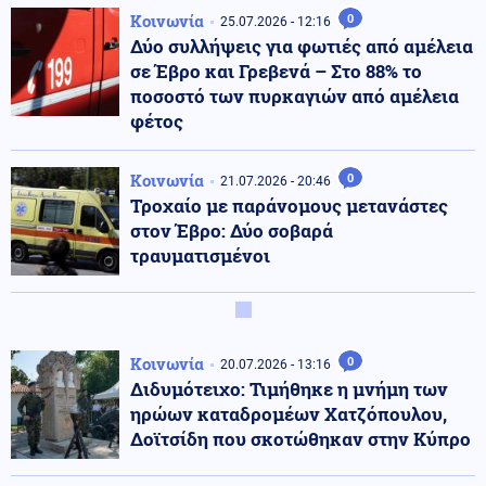
Κοινωνία
0
25.07.2026 - 12:16
Δύο συλλήψεις για φωτιές από αμέλεια
σε Έβρο και Γρεβενά – Στο 88% το
ποσοστό των πυρκαγιών από αμέλεια
φέτος
Κοινωνία
0
21.07.2026 - 20:46
Τροχαίο με παράνομους μετανάστες
στον Έβρο: Δύο σοβαρά
τραυματισμένοι
Κοινωνία
0
20.07.2026 - 13:16
Διδυμότειχο: Τιμήθηκε η μνήμη των
ηρώων καταδρομέων Χατζόπουλου,
Δοϊτσίδη που σκοτώθηκαν στην Κύπρο