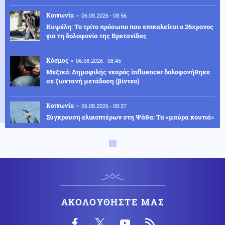
Κοινωνία
06.08.2026 - 08:56
Κυψέλη: Το τρίτο πρόσωπο που επικαλείται ο 26χρονος
για τη δολοφονία της Βρετανίδας
Κόσμος
06.08.2026 - 08:45
Μεξικό: Δημοφιλής νεαρός influencer δολοφονήθηκε
σε ζωντανή μετάδοση (βίντεο)
Κοινωνία
06.08.2026 - 08:37
Σύγκρουση ελικοπτέρων στη Ψάθα: Τα «μαύρα κουτιά»
και το αόρατο τρίτο ελικόπτερο
ΗΠΑ
06.08.2026 - 08:37
ΗΠΑ: Έρευνα μετά το περιστατικό με το ελικόπτερο του
Τραμπ και επιβατικό αεροσκάφος
Κόσμος
06.08.2026 - 08:30
ΑΚΟΛΟΥΘΗΣΤΕ ΜΑΣ
Πετρέλαιο: Το Brent υποχώρησε κάτω από τα 80
δολάρια μετά τη συμφωνία Ιράν – Ομάν