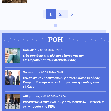
1
2
Next page
ΡΟΗ
Κοινωνία
06.08.2026 - 09:15
Νέα ταυτότητα: Ο πλήρης οδηγός για την
επικαιροποίηση των στοιχείων σας
Οικονομία
06.08.2026 - 09:09
Γεωπολιτικό «ηλεκτροσόκ» για το καλώδιο Ελλάδας-
Κύπρου: Ο τουρκικός εκβιασμός και η είσοδος των
Γάλλων
Αθλητισμός
06.08.2026 - 09:06
Ινφαντίνο: «Έγιναν λάθη» για το Μουντιάλ – Συνεχίζει
στην ηγεσία της FIFA