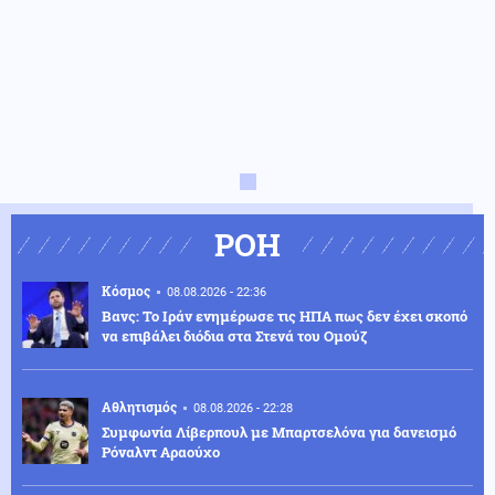
ΡΟΗ
Κόσμος
08.08.2026 - 22:36
Βανς: Το Ιράν ενημέρωσε τις ΗΠΑ πως δεν έχει σκοπό
να επιβάλει διόδια στα Στενά του Ομούζ
Αθλητισμός
08.08.2026 - 22:28
Συμφωνία Λίβερπουλ με Μπαρτσελόνα για δανεισμό
Ρόναλντ Αραούχο