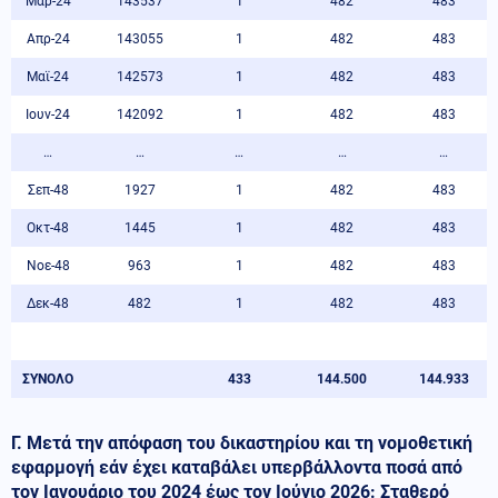
Μαρ-24
143537
1
482
483
Απρ-24
143055
1
482
483
Μαϊ-24
142573
1
482
483
Ιουν-24
142092
1
482
483
…
…
…
…
…
Σεπ-48
1927
1
482
483
Οκτ-48
1445
1
482
483
Νοε-48
963
1
482
483
Δεκ-48
482
1
482
483
ΣΥΝΟΛΟ
433
144.500
144.933
Γ. Μετά την απόφαση του δικαστηρίου και τη νομοθετική
εφαρμογή εάν έχει καταβάλει υπερβάλλοντα ποσά από
τον Ιανουάριο του 2024 έως τον Ιούνιο 2026: Σταθερό