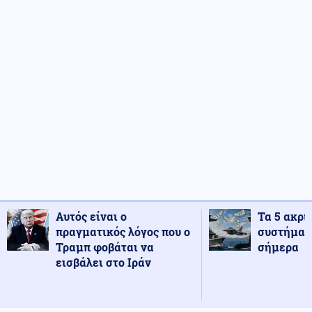
Αυτός είναι ο
Τα 5 ακρι
πραγματικός λόγος που ο
συστήματ
Τραμπ φοβάται να
σήμερα
εισβάλει στο Ιράν