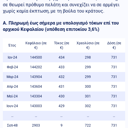
σε θεωρεί πρόθυμο πελάτη και συνεχίζει να σε αρμέγει
χωρίς καμία έκπτωση, με τη βούλα του κράτους.
Α. Πληρωμή έως σήμερα με υπολογισμό τόκων επί του
αρχικού Κεφαλαίου (υπόθεση επιτοκίου 3,6%)
Κεφάλαιο (σε
Τόκος (σε
Χρεολύσιο (σε
Δόση (σε
Έτος
€)
€)
€)
€)
Ιαν-24
144500
434
298
731
Φεβ-24
144202
433
299
731
Μαρ-24
143904
432
299
731
Απρ-24
143604
431
300
731
Μαϊ-24
143304
430
301
731
Ιουν-24
143003
429
302
731
…
…
…
…
…
Σεπ-48
2903
9
722
731