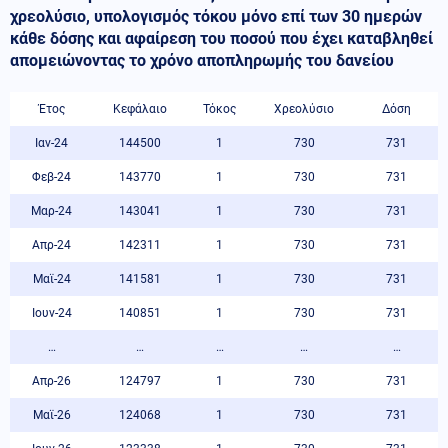
χρεολύσιο, υπολογισμός τόκου μόνο επί των 30 ημερών
κάθε δόσης και αφαίρεση του ποσού που έχει καταβληθεί
απομειώνοντας το χρόνο αποπληρωμής του δανείου
Έτος
Κεφάλαιο
Τόκος
Χρεολύσιο
Δόση
Ιαν-24
144500
1
730
731
Φεβ-24
143770
1
730
731
Μαρ-24
143041
1
730
731
Απρ-24
142311
1
730
731
Μαϊ-24
141581
1
730
731
Ιουν-24
140851
1
730
731
…
…
…
…
…
Απρ-26
124797
1
730
731
Μαϊ-26
124068
1
730
731