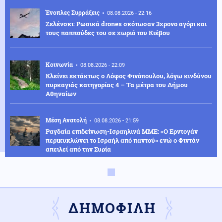
Ένοπλες Συρράξεις
08.08.2026 - 22:16
Ζελένσκι: Ρωσικά drones σκότωσαν 3χρονο αγόρι και
τους παππούδες του σε χωριό του Κιέβου
Κοινωνία
08.08.2026 - 22:09
Κλείνει εκτάκτως ο Λόφος Φινόπουλου, λόγω κινδύνου
πυρκαγιάς κατηγορίας 4 – Τα μέτρα του Δήμου
Αθηναίων
Μέση Ανατολή
08.08.2026 - 21:59
Ραγδαία επιδείνωση-Ισραηλινά ΜΜΕ: «Ο Ερντογάν
περικυκλώνει το Ισραήλ από παντού» ενώ ο Φιντάν
απειλεί από την Συρία
Κοινωνία
08.08.2026 - 21:58
Κρήτη: Στο νοσοκομείο 51χρονος Βρετανός μετά από
επίθεση στο λιμάνι Ρεθύμνου
ΔΗΜΟΦΙΛΗ