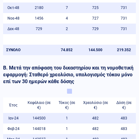
Οκτ-48
2180
7
725
731
Νοε-48
1456
4
727
731
Δεκ-48
729
2
729
731
ΣΥΝΟΛΟ
74.852
144.500
219.352
Β. Μετά την απόφαση του δικαστηρίου και τη νομοθετική
εφαρμογή: Σταθερό χρεολύσιο, υπολογισμός τόκου μόνο
επί των 30 ημερών κάθε δόσης
Κεφάλαιο (σε
Τόκος (σε
Χρεολύσιο (σε
Δόση (σε
Έτος
€)
€)
€)
€)
Ιαν-24
144500
1
482
483
Φεβ-24
144018
1
482
483