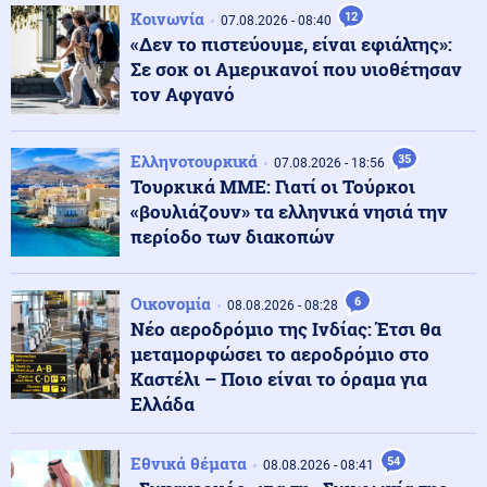
Κοινωνία
08.08.2026 - 21:50
Κοινωνία
12
07.08.2026 - 08:40
Ερυθρός Σταυρός: Επίθεση σε νοσηλεύτρια στα
«Δεν το πιστεύουμε, είναι εφιάλτης»:
επείγοντα - «Την άρπαξε από τα μαλλιά και τη
Σε σοκ οι Αμερικανοί που υιοθέτησαν
χτύπησε»
τον Αφγανό
Κοινωνία
08.08.2026 - 21:37
Πάρος: Για ανθρωποκτονία από αμέλεια κατηγορούνται
Ελληνοτουρκικά
35
07.08.2026 - 18:56
οι γονείς του 4χρονου και ο ιδιοκτήτης του beach bar
Τουρκικά ΜΜΕ: Γιατί οι Τούρκοι
«βουλιάζουν» τα ελληνικά νησιά την
περίοδο των διακοπών
Κοινωνία
08.08.2026 - 21:29
Αλεξανδρούπολη: Ανασύρθηκε 77χρονος χωρίς τις
αισθήσεις του από πηγάδι στην Παλαγιά
Οικονομία
6
08.08.2026 - 08:28
Νέο αεροδρόμιο της Ινδίας: Έτσι θα
μεταμορφώσει το αεροδρόμιο στο
Στρατός Ξηράς
08.08.2026 - 21:16
Καστέλι – Ποιο είναι το όραμα για
Δύο νέοι ξενώνες παραδόθηκαν σήμερα στις Ένοπλες
Ελλάδα
Δυνάμεις στη νήσο Ρω
Εθνικά θέματα
54
08.08.2026 - 08:41
Πολιτική
08.08.2026 - 21:11