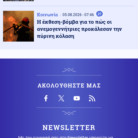
Βραχυκύκλωσε γεννήτρια 63χρονης, 71χρονος άναψε
ψησταριά
Κοινωνία
27
05.08.2026 - 07:46
Η έκθεση-βόμβα για το πώς οι
Εθνικά θέματα
06.08.2026 - 22:35
ανεμογεννήτριες προκάλεσαν την
Canadair 515: Οι πρώτες εικόνες από την κατασκευή
πύρινη κόλαση
του αεροσκάφους που θα έρθει στην Ελλάδα και θα
επιχειρεί και τη νύχτα στις φωτιές
ΗΠΑ
06.08.2026 - 22:32
Διαμάχη μεταξύ αδελφών για περίπου 600 στρέμματα
γης που κληρονόμησαν από τους γονείς του πίσω από
τους πυροβολισμούς με τους τρεις νεκρούς στη Βόρεια
Καρολίνα
ΑΚΟΛΟΥΘΗΣΤΕ ΜΑΣ
Κόσμος
06.08.2026 - 22:21
Γκουτέρες: Οι επιθέσεις κατά αμάχων σε Ουκρανία
και Ρωσία πρέπει να σταματήσουν αμέσως
NEWSLETTER
Εσωτερική Ασφάλεια
06.08.2026 - 22:18
Με την εγγραφή σας στο Newsletter μπορείτε να