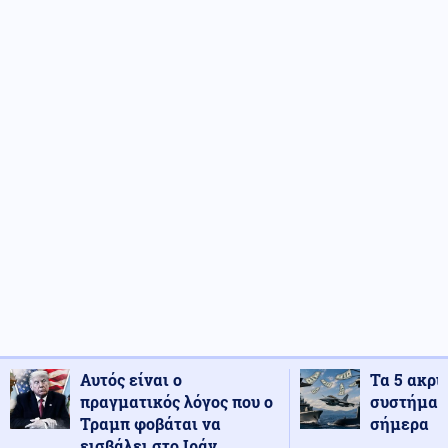
Αυτός είναι ο
Τα 5 ακρι
πραγματικός λόγος που ο
συστήματ
Τραμπ φοβάται να
σήμερα
εισβάλει στο Ιράν