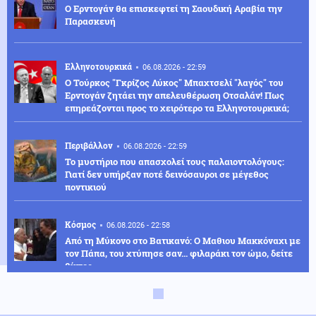
Ο Ερντογάν θα επισκεφτεί τη Σαουδική Αραβία την
Παρασκευή
Ελληνοτουρκικά
06.08.2026 - 22:59
Ο Τούρκος "Γκρίζος Λύκος" Μπαχτσελί "λαγός" του
Ερντογάν ζητάει την απελευθέρωση Οτσαλάν! Πως
επηρεάζονται προς το χειρότερο τα Ελληνοτουρκικά;
Περιβάλλον
06.08.2026 - 22:59
Το μυστήριο που απασχολεί τους παλαιοντολόγους:
Γιατί δεν υπήρξαν ποτέ δεινόσαυροι σε μέγεθος
ποντικιού
Κόσμος
06.08.2026 - 22:58
Από τη Μύκονο στο Βατικανό: Ο Μαθιου Μακκόναχι με
τον Πάπα, του χτύπησε σαν... φιλαράκι τον ώμο, δείτε
βίντεο
Κόσμος
06.08.2026 - 22:56