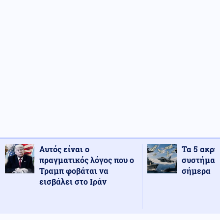
Αυτός είναι ο
Τα 5 ακρι
πραγματικός λόγος που ο
συστήματ
Τραμπ φοβάται να
σήμερα
εισβάλει στο Ιράν