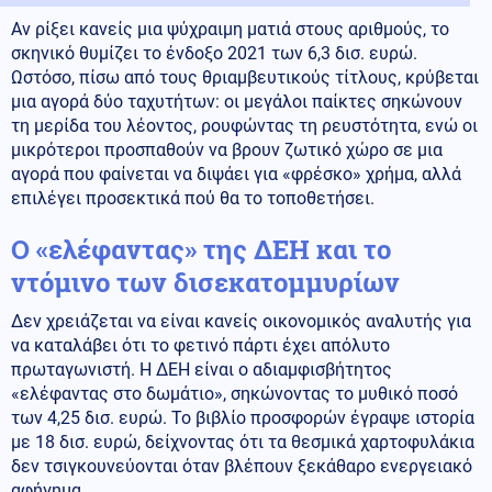
Αν ρίξει κανείς μια ψύχραιμη ματιά στους αριθμούς, το
σκηνικό θυμίζει το ένδοξο 2021 των 6,3 δισ. ευρώ.
Ωστόσο, πίσω από τους θριαμβευτικούς τίτλους, κρύβεται
μια αγορά δύο ταχυτήτων: οι μεγάλοι παίκτες σηκώνουν
τη μερίδα του λέοντος, ρουφώντας τη ρευστότητα, ενώ οι
μικρότεροι προσπαθούν να βρουν ζωτικό χώρο σε μια
αγορά που φαίνεται να διψάει για «φρέσκο» χρήμα, αλλά
επιλέγει προσεκτικά πού θα το τοποθετήσει.
Ο «ελέφαντας» της ΔΕΗ και το
ντόμινο των δισεκατομμυρίων
Δεν χρειάζεται να είναι κανείς οικονομικός αναλυτής για
να καταλάβει ότι το φετινό πάρτι έχει απόλυτο
πρωταγωνιστή. Η ΔΕΗ είναι ο αδιαμφισβήτητος
«ελέφαντας στο δωμάτιο», σηκώνοντας το μυθικό ποσό
των 4,25 δισ. ευρώ. Το βιβλίο προσφορών έγραψε ιστορία
με 18 δισ. ευρώ, δείχνοντας ότι τα θεσμικά χαρτοφυλάκια
δεν τσιγκουνεύονται όταν βλέπουν ξεκάθαρο ενεργειακό
αφήγημα.