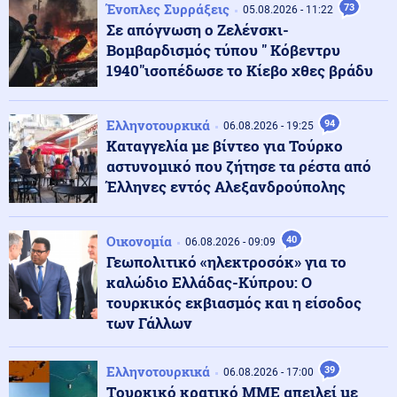
Ένοπλες Συρράξεις
73
05.08.2026 - 11:22
Υψηλός κίνδυνος πυρκαγιάς σήμερα σε Αττική, Κρήτη,
Σε απόγνωση ο Ζελένσκι-
Πελοπόννησο, Εύβοια και νησιά του Αιγαίου
Βομβαρδισμός τύπου " Κόβεντρυ
1940"ισοπέδωσε το Κίεβο χθες βράδυ
Μέση Ανατολή
07.08.2026 - 07:32
Το Ιράν κλείνει τα Στενά για ΗΠΑ και Ισραήλ – Στην
Ελληνοτουρκικά
94
απόλυτη «παγίδα» του πολέμου ο Τραμπ
06.08.2026 - 19:25
Καταγγελία με βίντεο για Τούρκο
αστυνομικό που ζήτησε τα ρέστα από
Κοινωνία
Έλληνες εντός Αλεξανδρούπολης
07.08.2026 - 07:26
«Κρανίου τόπος» το Πόρτο Γερμενό: 84 σπίτια στον
κατάλογο της κατεδάφισης – Πότε ξεκινούν οι
αιτήσεις
Οικονομία
40
06.08.2026 - 09:09
Γεωπολιτικό «ηλεκτροσόκ» για το
καλώδιο Ελλάδας-Κύπρου: Ο
Κοινωνία
07.08.2026 - 07:23
τουρκικός εκβιασμός και η είσοδος
Πόρτο Γερμενό: Πάνω από 100 σπίτια με
ολοκληρωτικές ζημιές
των Γάλλων
Ελληνοτουρκικά
39
06.08.2026 - 17:00
Κοινωνία
07.08.2026 - 07:17
Tουρκικό κρατικό ΜΜΕ απειλεί με
Marfin: Πώς η τεχνητή νοημοσύνη οδήγησε στη