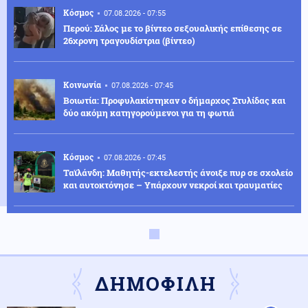
Κόσμος
07.08.2026 - 07:55
Περού: Σάλος με το βίντεο σεξουαλικής επίθεσης σε
26χρονη τραγουδίστρια (βίντεο)
Κοινωνία
07.08.2026 - 07:45
Βοιωτία: Προφυλακίστηκαν ο δήμαρχος Στυλίδας και
δύο ακόμη κατηγορούμενοι για τη φωτιά
Κόσμος
07.08.2026 - 07:45
Ταϊλάνδη: Μαθητής-εκτελεστής άνοιξε πυρ σε σχολείο
και αυτοκτόνησε – Υπάρχουν νεκροί και τραυματίες
Οικονομία
07.08.2026 - 07:39
Το τέλος των μνημονίων: Η Ευρώπη αποσύρει την
εποπτεία και ελευθερώνει τον εθνικό σχεδιασμό για
την οικονομία
ΔΗΜΟΦΙΛΗ
Κοινωνία
07.08.2026 - 07:35