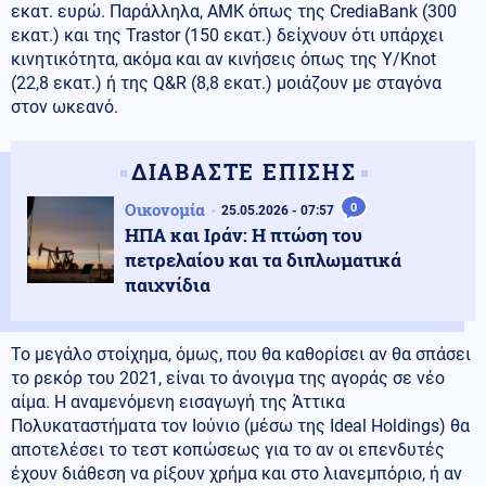
εκατ. ευρώ. Παράλληλα, ΑΜΚ όπως της CrediaBank (300
εκατ.) και της Trastor (150 εκατ.) δείχνουν ότι υπάρχει
κινητικότητα, ακόμα και αν κινήσεις όπως της Y/Knot
(22,8 εκατ.) ή της Q&R (8,8 εκατ.) μοιάζουν με σταγόνα
στον ωκεανό.
ΔΙΑΒΑΣΤΕ ΕΠΙΣΗΣ
Οικονομία
0
25.05.2026 - 07:57
ΗΠΑ και Ιράν: Η πτώση του
πετρελαίου και τα διπλωματικά
παιχνίδια
Το μεγάλο στοίχημα, όμως, που θα καθορίσει αν θα σπάσει
το ρεκόρ του 2021, είναι το άνοιγμα της αγοράς σε νέο
αίμα. Η αναμενόμενη εισαγωγή της Άττικα
Πολυκαταστήματα τον Ιούνιο (μέσω της Ideal Holdings) θα
αποτελέσει το τεστ κοπώσεως για το αν οι επενδυτές
έχουν διάθεση να ρίξουν χρήμα και στο λιανεμπόριο, ή αν