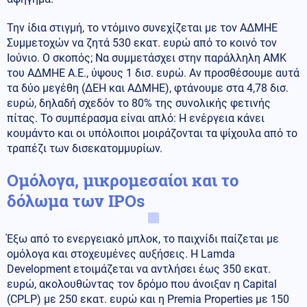
Την ίδια στιγμή, το ντόμινο συνεχίζεται με τον ΑΔΜΗΕ
Συμμετοχών να ζητά 530 εκατ. ευρώ από το κοινό τον
Ιούνιο. Ο σκοπός; Να συμμετάσχει στην παράλληλη ΑΜΚ
του ΑΔΜΗΕ Α.Ε., ύψους 1 δισ. ευρώ. Αν προσθέσουμε αυτά
τα δύο μεγέθη (ΔΕΗ και ΑΔΜΗΕ), φτάνουμε στα 4,78 δισ.
ευρώ, δηλαδή σχεδόν το 80% της συνολικής φετινής
πίτας. Το συμπέρασμα είναι απλό: Η ενέργεια κάνει
κουμάντο και οι υπόλοιποι μοιράζονται τα ψίχουλα από το
τραπέζι των δισεκατομμυρίων.
Ομόλογα, μικρομεσαίοι και το
δόλωμα των IPOs
Έξω από το ενεργειακό μπλοκ, το παιχνίδι παίζεται με
ομόλογα και στοχευμένες αυξήσεις. Η Lamda
Development ετοιμάζεται να αντλήσει έως 350 εκατ.
ευρώ, ακολουθώντας τον δρόμο που άνοιξαν η Capital
(CPLP) με 250 εκατ. ευρώ και η Premia Properties με 150