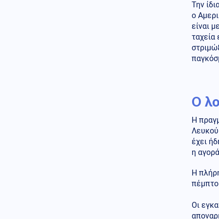
Την ίδι
πρόγραμμα
ο Αμερι
Μέση Ανατολή
είναι μ
08.08.2026 - 14:59
Πύραυλος στόχευσε πλοίο της
ταχεία 
ADNOC στο Στενό του Ορμούζ
στριμώ
παγκόσμ
Κοινωνία
08.08.2026 - 14:33
Παλαιό Φάληρο: Συνελήφθη
δεύτερο μέλος της
Ο λ
εγκληματικής ομάδας του
«Έντικ»
Η πραγμ
Κοινωνία
08.08.2026 - 14:11
Λευκού 
Μακάβριο εύρημα στον
έχει ήδ
Λυκαβηττό: Σορός σε
η αγορά
προχωρημένη σήψη
εντοπίστηκε σε σπηλιά
Η πλήρ
Πολιτική
08.08.2026 - 13:58
πέμπτο 
Σκέρτσος κατα ΠΑΣΟΚ για τα
στοιχεία του ΟΟΣΑ: «Επιλεκτική
Οι εγκα
κοπτοραπτική» στα στοιχεία για
αποναρκ
τα εισοδήματα