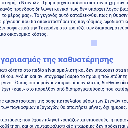
α στιγμή, ο Ντόναλντ Τραμπ ρίχνει επιδεικτικά τον πήχη των 
κανός πρόεδρος δηλώνει κυνικά πως δεν υπάρχει λόγος βιασ
ε το μέρος μας». Το γεγονός αυτό καταδεικνύει πως η Ουάσιν
ειρήνευση που θα αποκαταστήσει τις παγκόσμιες εφοδιαστικ
ξει ασφυκτικά την Τεχεράνη στο τραπέζι των διαπραγματεύσ
ιο οικονομικό κόστος.
ογαριασμός της καθυστέρησης
ατικότητα στο πεδίο είναι αμείλικτη και δεν υπακούει στα 
Οίκου. Ακόμη και αν υπογραφεί αύριο το πρωί η πολυπόθητη
η γίνει. Όπως επισημαίνουν κορυφαίοι αναλυτές διεθνών οίκ
 έχει «καεί» στο παρελθόν από διαπραγματεύσεις που κατέρ
ης αποκατάσταση της ροής πετρελαίου μέσω των Στενών του
των παγκόσμιων εξαγωγών, θα απαιτήσει μήνες, όχι ημέρες.
ταστάσεις που έχουν πληγεί χρειάζονται επισκευές, η περιο
οθέτηση, και οι ναυτασφαλιστικές εταιρείες δεν πρόκειται