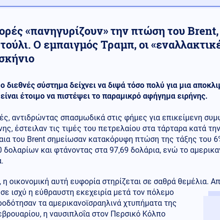
ορές «πανηγυρίζουν» την πτώση του Brent,
ούλι. Ο εμπαιγμός Τραμπ, οι «εναλλακτικέ
σκήνιο
ο διεθνές σύστημα δείχνει να διψά τόσο πολύ για μια αποκ
είναι έτοιμο να πιστέψει το παραμικρό αφήγημα ειρήνης.
ές, αντιδρώντας σπασμωδικά στις φήμες για επικείμενη συμ
ης, έστειλαν τις τιμές του πετρελαίου στα τάρταρα κατά τη
αια του Brent σημείωσαν κατακόρυφη πτώση της τάξης του 6
 δολαρίων και φτάνοντας στα 97,69 δολάρια, ενώ το αμερικα
.
 η οικονομική αυτή ευφορία στηρίζεται σε σαθρά θεμέλια. Απ
σε ισχύ η εύθραυστη εκεχειρία μετά τον πόλεμο
ροδότησαν τα αμερικανοϊσραηλινά χτυπήματα της
εβρουαρίου, η ναυσιπλοΐα στον Περσικό Κόλπο