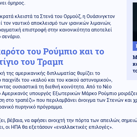
νει όμηρος.
 κρατά κλειστά τα Στενά του Ορμούζ, η Ουάσινγκτον
ί τον ναυτικό αποκλεισμό των ιρανικών λιμανιών,
ραγματική επιστροφή στην κανονικότητα αποτελεί
 σενάριο.
καρότο του Ρούμπιο και το
Μ
τίγιο του Τραμπ
κ
τ
κή της αμερικανικής διπλωματίας θυμίζει το
 παιχνίδι του «καλού και του κακού αστυνομικού»,
ντας ουσιαστικά τη διεθνή κοινότητα. Από το Νέο
ο Αμερικανός υπουργός Εξωτερικών Μάρκο Ρούμπιο μοιράζει 
η στο τραπέζι» που περιλαμβάνει άνοιγμα των Στενών και χ
ιρανικό πυρηνικό πρόγραμμα.
ει, βέβαια, να αφήσει ανοιχτή την πόρτα των απειλών, σημε
ι, οι ΗΠΑ θα εξετάσουν «εναλλακτικές επιλογές».