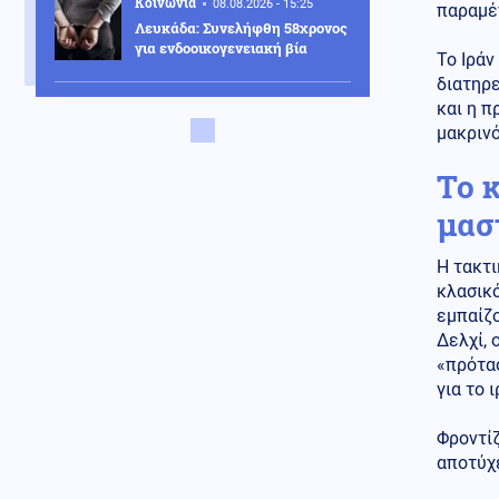
Κοινωνία
08.08.2026 - 15:25
παραμέ
Λευκάδα: Συνελήφθη 58χρονος
για ενδοοικογενειακή βία
Το Ιράν
διατηρε
Κοινωνία
08.08.2026 - 15:21
και η π
Λυκαβηττός: Σε 57χρονη
μακρινό
γυναίκα που είχε εξαφανιστεί
ανήκει η σορός
Το 
Κοινωνία
μασ
08.08.2026 - 15:10
Πυροσβεστική: Πολύ υψηλός
κίνδυνος αύριο για Αττική και
Η τακτι
άλλες 15 περιοχές
κλασικό
εμπαίζο
Κόσμος
08.08.2026 - 15:10
Δελχί, 
Θα πούμε το ψωμί ψωμάκι! Ο
ρωσικός στραγγαλισμός φέρνει
«πρότασ
τσουνάμι ακρίβειας στην
για το 
Ελλάδα
Φροντίζ
Πολιτική
08.08.2026 - 15:04
αποτύχε
Τσίπρας: Στις 2 Σεπτεμβρίου
ανακοινώνει οικονομικό