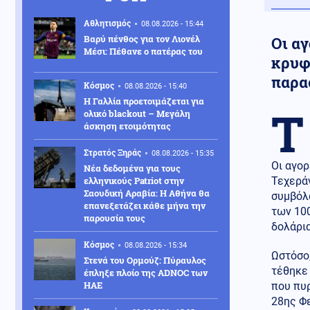
Αθλητισμός
08.08.2026 - 15:44
Βαρύ πένθος για τον Λιονέλ
Οι αγ
Μέσι: Πέθανε ο πατέρας του
κρυφτ
παρα
Κόσμος
08.08.2026 - 15:40
Η Γαλλία προετοιμάζεται για
Τ
ολικό blackout – Μεγάλη
άσκηση ετοιμότητας
Στρατός Ξηράς
08.08.2026 - 15:35
Οι αγορ
Νέα δεδομένα για τους
ελληνικούς Patriot στην
Τεχεράν
Σαουδική Αραβία: Η Αθήνα θα
συμβόλ
επανεξετάζει κάθε μήνα την
των 100
παρουσία τους
δολάρια
Κόσμος
08.08.2026 - 15:34
Ωστόσο,
Στενά του Ορμούζ: Πύραυλος
τέθηκε 
έπληξε πλοίο της ADNOC των
ΗΑΕ
που πυ
28ης Φ