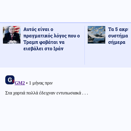
Αυτός είναι ο
Τα 5 ακρι
πραγματικός λόγος που ο
συστήματ
Τραμπ φοβάται να
σήμερα
εισβάλει στο Ιράν