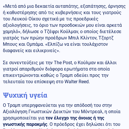
«Μετά από μια δεκαετία αυταπάτης, εξαπάτησης, άρνησης
ή καθυστέρησης από τις κυβερνήσεις και τους γιατρούς
του Λευκού Οίκου σχετικά με τις προεδρικές
αξιολογήσεις, το όριο των προσδοκιών μου είναι αρκετά
χαμηλό», δήλωσε ο Τζέφρι Κούλμαν, ο οποίος διετέλεσε
γιατρός των πρώην προέδρων Μπιλ Κλίντον, Τζορτζ
Μπους και Ομπάμα. «Ελπίζω να είναι τουλάχιστον
διαφανείς και ειλικρινείς».
Σε συνεντεύξεις με την The Post, ο Κούλμαν και άλλοι
γιατροί απαριθμούν διάφορα ερωτήματα στα οποία
επικεντρώνονται καθώς ο Τραμπ οδεύει προς την
τελευταία του επίσκεψη στο Walter Reed.
Ψυχική υγεία
Ο Τραμπ υπερηφανεύεται για την απόδοσή του στην
Αξιολόγηση Γνωστικών Δεικτών του Μόντρεαλ, η οποία
χρησιμοποιείται για
τον έλεγχο της άνοιας ή της
γνωστικής παρακμής
. Ο πρόεδρος έχει δηλώσει ότι του