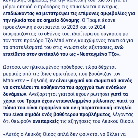
μέρει επειδή ο πρόεδρος τις επικαλείται συνεχώς,
ε
πιδιώκοντας να μετατρέψει τις επίμονες αμφιβολίες για
την ηλικία του σε σημείο δύναμης
. Ο Τραμπ έκανε
προεκλογική εκστρατεία το 2023 και το 2024
διαφημίζοντας το σθένος του, ιδιαίτερα σε σύγκριση με
τον τότε πρόεδρο Τζο Μπάιντεν, καυχώμενος τακτικά για
τα αποτελέσματά του στις γνωστικές εξετάσεις,
ενώ
επιτίθετο στον αντίπαλό του ως «Νυσταγμένο Τζο».
Ωστόσο, ως ηλικιωμένος πρόεδρος, τώρα δέχεται
μερικές από τις ίδιες ερωτήσεις που βασάνιζαν τον
Μπάιντεν – δηλαδή,
αν είναι ψυχικά και σωματικά ικανός
να εκτελέσει τα καθήκοντα του αρχηγού των ενόπλων
δυνάμεων
. Ανεξάρτητοι γιατροί έχουν ρωτήσει
γιατί τα
χέρια του Τραμπ έχουν επανειλημμένα μώλωπες
,
γιατί τα
πόδια του είναι πρησμένα και αν η περιστασιακή υπνηλία
του είναι σημάδι ενός βαθύτερου προβλήματος
, λέγοντας
ότι θεωρούν
ανεπαρκείς
τις εξηγήσεις του Λευκού Οίκου.
«Αυτός ο Λευκός Οίκος απλά δεν φαίνεται να θέλει να