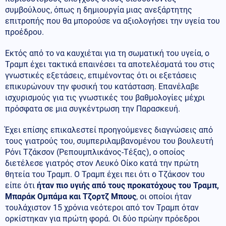
συμβούλους, όπως η δημιουργία μιας ανεξάρτητης
επιτροπής που θα μπορούσε να αξιολογήσει την υγεία του
προέδρου.
Εκτός από το να καυχιέται για τη σωματική του υγεία, ο
Τραμπ έχει τακτικά επαινέσει τα αποτελέσματά του στις
γνωστικές εξετάσεις, επιμένοντας ότι οι εξετάσεις
επικυρώνουν την φυσική του κατάσταση. Επανέλαβε
ισχυρισμούς για τις γνωστικές του βαθμολογίες μέχρι
πρόσφατα σε μια συγκέντρωση την Παρασκευή.
Έχει επίσης επικαλεστεί προηγούμενες διαγνώσεις από
τους γιατρούς του, συμπεριλαμβανομένου του βουλευτή
Ρόνι Τζάκσον (Ρεπουμπλικάνος-Τέξας), ο οποίος
διετέλεσε γιατρός στον Λευκό Οίκο κατά την πρώτη
θητεία του Τραμπ. Ο Τραμπ έχει πει ότι ο Τζάκσον του
είπε ότι
ήταν πιο υγιής από τους προκατόχους του Τραμπ,
Μπαράκ Ομπάμα και Τζορτζ Μπους
, οι οποίοι ήταν
τουλάχιστον 15 χρόνια νεότεροι από τον Τραμπ όταν
ορκίστηκαν για πρώτη φορά. Οι δύο πρώην πρόεδροι