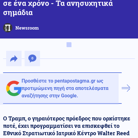
σε ένα χρόνο - Τα ανησυχητικά
σημάδια
Newsroom
0
Προσθέστε το pentapostagma.gr ως
προτιμώμενη πηγή στα αποτελέσματα
αναζήτησης στην Google.
Ο Τραμπ, ο γηραιότερος πρόεδρος που ορκίστηκε
ποτέ, έχει προγραμματίσει να επισκεφθεί το
Εθνικό Στρατιωτικό Ιατρικό Κέντρο Walter Reed