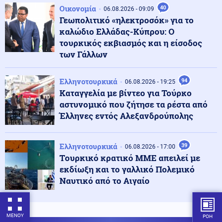
Επιβεβαιώνεται η ανοδική τάση της AfD στη Γερμανία:
Οικονομία
40
06.08.2026 - 09:09
Στο 28% ανέβηκε, βυθίζεται η δημοτικότητα του Μερτς
Γεωπολιτικό «ηλεκτροσόκ» για το
καλώδιο Ελλάδας-Κύπρου: Ο
τουρκικός εκβιασμός και η είσοδος
Κόσμος
06.08.2026 - 23:07
των Γάλλων
Ξεκινά δελτίο νερού στο Πουέρτο Ρίκο λόγω της
ξηρασίας
Ελληνοτουρκικά
94
06.08.2026 - 19:25
Καταγγελία με βίντεο για Τούρκο
Κοινωνία
06.08.2026 - 23:06
αστυνομικό που ζήτησε τα ρέστα από
Διατάχθηκε ΕΔΕ για τους αστυνομικούς που
Έλληνες εντός Αλεξανδρούπολης
εμπλέκονται στην υπόθεση της 75χρονης στα Χανιά
Ελληνοτουρκικά
39
06.08.2026 - 17:00
Κόσμος
06.08.2026 - 23:04
Tουρκικό κρατικό ΜΜΕ απειλεί με
Τουρκία: Σχέδιο διάσωσης για δύο ιστορικά ορθόδοξα
εκδίωξη και το γαλλικό Πολεμικό
μοναστήρια της Τραπεζούντας
Ναυτικό από το Αιγαίο
Κόσμος
06.08.2026 - 23:02
Ο Ερντογάν θα επισκεφτεί τη Σαουδική Αραβία την
ΜΕΝΟΥ
ΡΟΗ