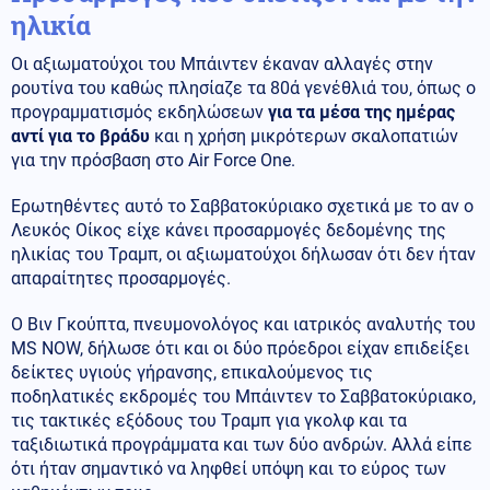
ηλικία
Οι αξιωματούχοι του Μπάιντεν έκαναν αλλαγές στην
ρουτίνα του καθώς πλησίαζε τα 80ά γενέθλιά του, όπως ο
προγραμματισμός εκδηλώσεων
για τα μέσα της ημέρας
αντί για το βράδυ
και η χρήση μικρότερων σκαλοπατιών
για την πρόσβαση στο Air Force One.
Ερωτηθέντες αυτό το Σαββατοκύριακο σχετικά με το αν ο
Λευκός Οίκος είχε κάνει προσαρμογές δεδομένης της
ηλικίας του Τραμπ, οι αξιωματούχοι δήλωσαν ότι δεν ήταν
απαραίτητες προσαρμογές.
Ο Βιν Γκούπτα, πνευμονολόγος και ιατρικός αναλυτής του
MS NOW, δήλωσε ότι και οι δύο πρόεδροι είχαν επιδείξει
δείκτες υγιούς γήρανσης, επικαλούμενος τις
ποδηλατικές εκδρομές του Μπάιντεν το Σαββατοκύριακο,
τις τακτικές εξόδους του Τραμπ για γκολφ και τα
ταξιδιωτικά προγράμματα και των δύο ανδρών. Αλλά είπε
ότι ήταν σημαντικό να ληφθεί υπόψη και το εύρος των