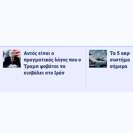
Αυτός είναι ο
Τα 5 ακρι
πραγματικός λόγος που ο
συστήματ
Τραμπ φοβάται να
σήμερα
εισβάλει στο Ιράν