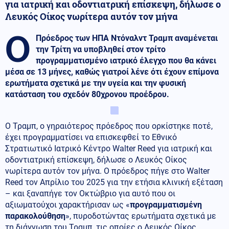
για ιατρική και οδοντιατρική επίσκεψη, δήλωσε ο
Λευκός Οίκος νωρίτερα αυτόν τον μήνα
Ο
Πρόεδρος των ΗΠΑ Ντόναλντ Τραμπ αναμένεται
την Τρίτη να υποβληθεί στον τρίτο
προγραμματισμένο ιατρικό έλεγχο που θα κάνει
μέσα σε 13 μήνες, καθώς γιατροί λένε ότι έχουν επίμονα
ερωτήματα σχετικά με την υγεία και την φυσική
κατάσταση του σχεδόν 80χρονου προέδρου.
Ο Τραμπ, ο γηραιότερος πρόεδρος που ορκίστηκε ποτέ,
έχει προγραμματίσει να επισκεφθεί το Εθνικό
Στρατιωτικό Ιατρικό Κέντρο Walter Reed για ιατρική και
οδοντιατρική επίσκεψη, δήλωσε ο Λευκός Οίκος
νωρίτερα αυτόν τον μήνα. Ο πρόεδρος πήγε στο Walter
Reed τον Απρίλιο του 2025 για την ετήσια κλινική εξέταση
– και ξαναπήγε τον Οκτώβριο για αυτό που οι
αξιωματούχοι χαρακτήρισαν ως «
προγραμματισμένη
παρακολούθηση
», πυροδοτώντας ερωτήματα σχετικά με
τη διάγνωση του Τραμπ, τις οποίες ο Λευκός Οίκος