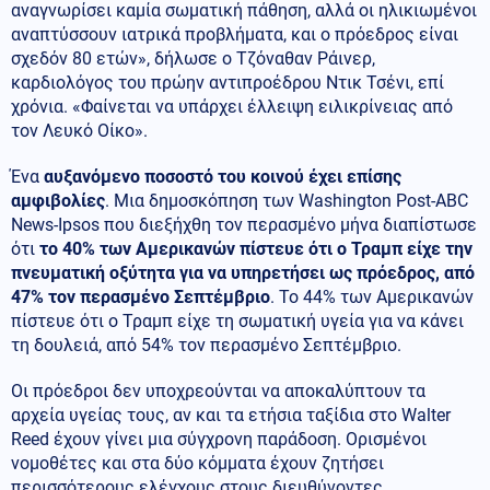
αναγνωρίσει καμία σωματική πάθηση, αλλά οι ηλικιωμένοι
αναπτύσσουν ιατρικά προβλήματα, και ο πρόεδρος είναι
σχεδόν 80 ετών», δήλωσε ο Τζόναθαν Ράινερ,
καρδιολόγος του πρώην αντιπροέδρου Ντικ Τσένι, επί
χρόνια. «Φαίνεται να υπάρχει έλλειψη ειλικρίνειας από
τον Λευκό Οίκο».
Ένα
αυξανόμενο ποσοστό του κοινού έχει επίσης
αμφιβολίες
. Μια δημοσκόπηση των Washington Post-ABC
News-Ipsos που διεξήχθη τον περασμένο μήνα διαπίστωσε
ότι
το 40% των Αμερικανών πίστευε ότι ο Τραμπ είχε την
πνευματική οξύτητα για να υπηρετήσει ως πρόεδρος, από
47% τον περασμένο Σεπτέμβριο
. Το 44% των Αμερικανών
πίστευε ότι ο Τραμπ είχε τη σωματική υγεία για να κάνει
τη δουλειά, από 54% τον περασμένο Σεπτέμβριο.
Οι πρόεδροι δεν υποχρεούνται να αποκαλύπτουν τα
αρχεία υγείας τους, αν και τα ετήσια ταξίδια στο Walter
Reed έχουν γίνει μια σύγχρονη παράδοση. Ορισμένοι
νομοθέτες και στα δύο κόμματα έχουν ζητήσει
περισσότερους ελέγχους στους διευθύνοντες