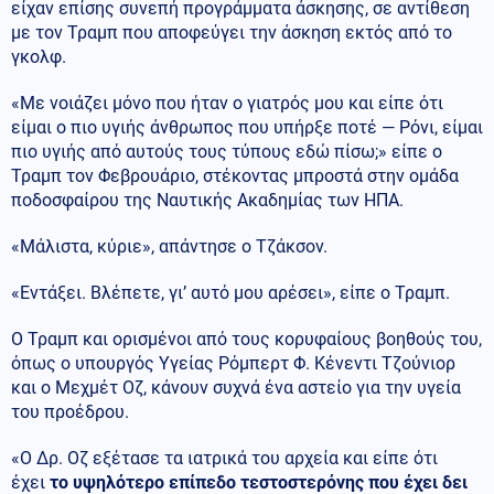
είχαν επίσης συνεπή προγράμματα άσκησης, σε αντίθεση
με τον Τραμπ που αποφεύγει την άσκηση εκτός από το
γκολφ.
«Με νοιάζει μόνο που ήταν ο γιατρός μου και είπε ότι
είμαι ο πιο υγιής άνθρωπος που υπήρξε ποτέ — Ρόνι, είμαι
πιο υγιής από αυτούς τους τύπους εδώ πίσω;» είπε ο
Τραμπ τον Φεβρουάριο, στέκοντας μπροστά στην ομάδα
ποδοσφαίρου της Ναυτικής Ακαδημίας των ΗΠΑ.
«Μάλιστα, κύριε», απάντησε ο Τζάκσον.
«Εντάξει. Βλέπετε, γι’ αυτό μου αρέσει», είπε ο Τραμπ.
Ο Τραμπ και ορισμένοι από τους κορυφαίους βοηθούς του,
όπως ο υπουργός Υγείας Ρόμπερτ Φ. Κένεντι Τζούνιορ
και ο Μεχμέτ Οζ, κάνουν συχνά ένα αστείο για την υγεία
του προέδρου.
«Ο Δρ. Οζ εξέτασε τα ιατρικά του αρχεία και είπε ότι
έχει
το υψηλότερο επίπεδο τεστοστερόνης που έχει δει