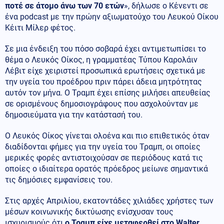
ποτέ σε άτομο άνω των 70 ετών
», δήλωσε ο Κένεντι σε
ένα podcast με την πρώην αξιωματούχο του Λευκού Οίκου
Κέιτι Μίλερ φέτος.
Σε μια ένδειξη του πόσο σοβαρά έχει αντιμετωπίσει το
θέμα ο Λευκός Οίκος, η γραμματέας Τύπου Καρολάιν
Λέβιτ είχε χειριστεί προσωπικά ερωτήσεις σχετικά με
την υγεία του προέδρου πριν πάρει άδεια μητρότητας
αυτόν τον μήνα. Ο Τραμπ έχει επίσης μιλήσει απευθείας
σε ορισμένους δημοσιογράφους που ασχολούνταν με
δημοσιεύματα για την κατάστασή του.
Ο Λευκός Οίκος γίνεται ολοένα και πιο επιθετικός όταν
διαδίδονται φήμες για την υγεία του Τραμπ, οι οποίες
μερικές φορές αντιστοιχούσαν σε περιόδους κατά τις
οποίες ο ιδιαίτερα ορατός πρόεδρος μείωνε σημαντικά
τις δημόσιες εμφανίσεις του.
Στις αρχές Απριλίου, εκατοντάδες χιλιάδες χρήστες των
μέσων κοινωνικής δικτύωσης ενίσχυσαν τους
ισχυρισμούς ότι
ο Τραμπ είχε μεταφερθεί στο Walter