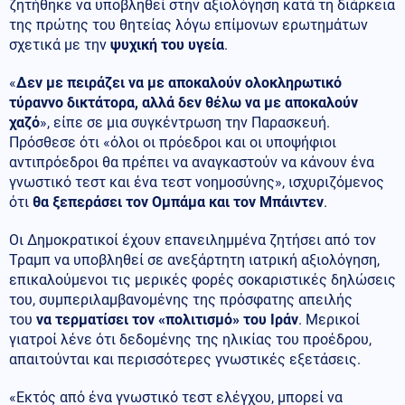
ζητήθηκε να υποβληθεί στην αξιολόγηση κατά τη διάρκεια
της πρώτης του θητείας λόγω επίμονων ερωτημάτων
σχετικά με την
ψυχική του υγεία
.
«
Δεν με πειράζει να με αποκαλούν ολοκληρωτικό
τύραννο δικτάτορα, αλλά δεν θέλω να με αποκαλούν
χαζό
», είπε σε μια συγκέντρωση την Παρασκευή.
Πρόσθεσε ότι «όλοι οι πρόεδροι και οι υποψήφιοι
αντιπρόεδροι θα πρέπει να αναγκαστούν να κάνουν ένα
γνωστικό τεστ και ένα τεστ νοημοσύνης», ισχυριζόμενος
ότι
θα ξεπεράσει τον Ομπάμα και τον Μπάιντεν
.
Οι Δημοκρατικοί έχουν επανειλημμένα ζητήσει από τον
Τραμπ να υποβληθεί σε ανεξάρτητη ιατρική αξιολόγηση,
επικαλούμενοι τις μερικές φορές σοκαριστικές δηλώσεις
του, συμπεριλαμβανομένης της πρόσφατης απειλής
του
να τερματίσει τον «πολιτισμό» του Ιράν
. Μερικοί
γιατροί λένε ότι δεδομένης της ηλικίας του προέδρου,
απαιτούνται και περισσότερες γνωστικές εξετάσεις.
«Εκτός από ένα γνωστικό τεστ ελέγχου, μπορεί να