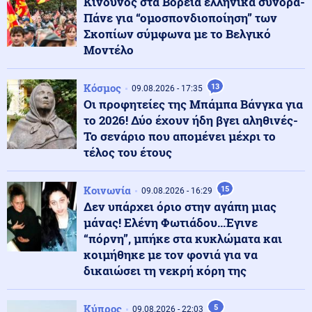
Κίνδυνος στα Βόρεια ελληνικά σύνορα-
Πάνε για “ομοσπονδιοποίηση” των
Σκοπίων σύμφωνα με το Βελγικό
Μοντέλο
Ρωσία
10.08.2026 - 08:16
Ρωσία και Ουκρανία έλυσαν τα χέρια τους - Βροχή
πυραύλων που ισοπεδώνουν τα πάντα
Κόσμος
13
09.08.2026 - 17:35
Οι προφητείες της Μπάμπα Βάνγκα για
το 2026! Δύο έχουν ήδη βγει αληθινές-
Κοινωνία
10.08.2026 - 08:16
Το σενάριο που απομένει μέχρι το
Άγρια καταδίωξη έξω από το ΑΧΕΠΑ στη Θεσσαλονίκη
τέλος του έτους
Κοινωνία
15
09.08.2026 - 16:29
Ένοπλες Συρράξεις
10.08.2026 - 08:04
Δεν υπάρχει όριο στην αγάπη μιας
Ουκρανία: Πέντε τραυματίες από ρωσικές
μάνας! Ελένη Φωτιάδου...Έγινε
κατευθυνόμενες βόμβες στην πόλη Σούμι
“πόρνη”, μπήκε στα κυκλώματα και
κοιμήθηκε με τον φονιά για να
δικαιώσει τη νεκρή κόρη της
Ένοπλες Συρράξεις
10.08.2026 - 08:00
Πλήγμα των Χούθι σε λιμάνι στην Ερυθρά θάλασσα – 7
νεκροί και 30 τραυματίες
Κύπρος
5
09.08.2026 - 22:03