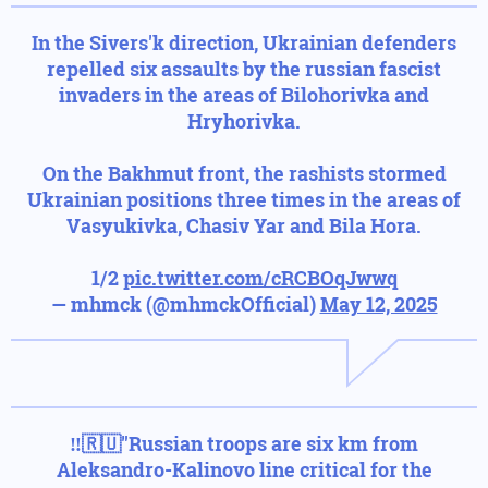
In the Sivers'k direction, Ukrainian defenders
repelled six assaults by the russian fascist
invaders in the areas of Bilohorivka and
Hryhorivka.
On the Bakhmut front, the rashists stormed
Ukrainian positions three times in the areas of
Vasyukivka, Chasiv Yar and Bila Hora.
1/2
pic.twitter.com/cRCBOqJwwq
— mhmck (@mhmckOfficial)
May 12, 2025
‼️🇷🇺"Russian troops are six km from
Aleksandro-Kalinovo line critical for the