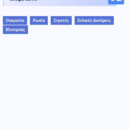
Ουκρανία
Ρωσία
Στρατός
Ειδικές Δυνάμεις
Ντονμπάς