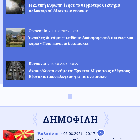
Η Δυτική Ευρώπη έζησε το θερμότερο ξεκίνημα
καλοκαιριού όλων των εποχών
Οικονομία
10.08.2026 - 08:31
Ένοπλες δυνάμεις: Επίδομα διοίκησης από 100 έως 500
ευρώ - Ποιοι είναι οι δικαιούχοι
Κοινωνία
10.08.2026 - 08:27
Ανασφάλιστα οχήματα: Έρχεται ΑΙ για τους ελέγχους -
Εξονυχιστικός έλεγχος για τις ενστάσεις
Κυβέρνηση
10.08.2026 - 08:24
Το «χαρτί» Μητσοτάκη για τη ΔΕΘ: «Πρεσάρισμα» στο
δημογραφικό και φοροελαφρύνσεις
ΔΗΜΟΦΙΛΗ
Εσωτερική Ασφάλεια
10.08.2026 - 08:24
Βαλκάνια
74
09.08.2026 - 20:17
Φωτιά τώρα στον Κουβαρά