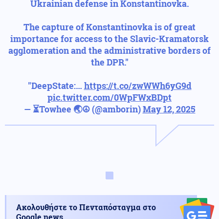
Ukrainian defense in Konstantinovka.
The capture of Konstantinovka is of great
importance for access to the Slavic-Kramatorsk
agglomeration and the administrative borders of
the DPR."
"DeepState:…
https://t.co/zwWWh6yG9d
pic.twitter.com/0WpFWxBDpt
— ⏳Towhee 🌏☮️ (@amborin)
May 12, 2025
Ακολουθήστε το Πενταπόσταγμα στο
Google news