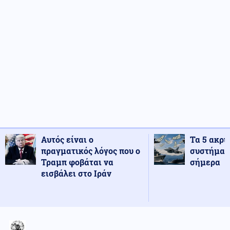
Αυτός είναι ο
Τα 5 ακρι
πραγματικός λόγος που ο
συστήματ
Τραμπ φοβάται να
σήμερα
εισβάλει στο Ιράν