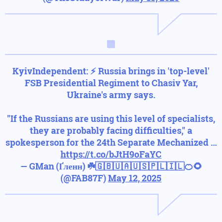
KyivIndependent: ⚡️ Russia brings in 'top-level'
FSB Presidential Regiment to Chasiv Yar,
Ukraine's army says.
"If the Russians are using this level of specialists,
they are probably facing difficulties," a
spokesperson for the 24th Separate Mechanized …
https://t.co/bJtH9oFaYC
— GMan (Ґленн) ☘️🇬🇧🇺🇦🇺🇸🇵🇱🇮🇱🍊🌻
(@FAB87F)
May 12, 2025