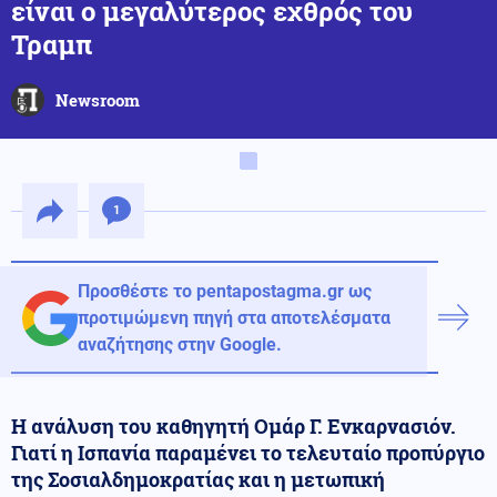
είναι ο μεγαλύτερος εχθρός του
Τραμπ
Newsroom
1
Προσθέστε το pentapostagma.gr ως
προτιμώμενη πηγή στα αποτελέσματα
αναζήτησης στην Google.
Η ανάλυση του καθηγητή Ομάρ Γ. Ενκαρνασιόν.
Γιατί η Ισπανία παραμένει το τελευταίο προπύργιο
της Σοσιαλδημοκρατίας και η μετωπική