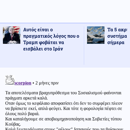
Αυτός είναι ο
Τα 5 ακρι
πραγματικός λόγος που ο
συστήματ
Τραμπ φοβάται να
σήμερα
εισβάλει στο Ιράν