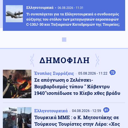
Ελληνοτουρκικά
06.08.2026 - 11:31
Τι συνεπάγεται για τα Ελληνοτουρκικά ο συνδυασμός
αύξησης του στόλου των μεταγωγικών αεροσκαφών
C-130J-30 και Ταξιαρχιών Καταδρομών της Τουρκίας;
Κόσμος
06.08.2026 - 11:22
Κόστα Ρίκα: Εκατοντάδες αστυνομικοί ελέγχονται για
πιθανή εμπλοκή σε κυκλώματα ναρκωτικών
ΔΗΜΟΦΙΛΗ
Κόσμος
06.08.2026 - 11:16
Ένοπλες Συρράξεις
72
05.08.2026 - 11:22
Η Μόσχα δηλώνει ότι κατέρριψε 605 ουκρανικά drones
Σε απόγνωση ο Ζελένσκι-
τη νύχτα
Βομβαρδισμός τύπου " Κόβεντρυ
1940"ισοπέδωσε το Κίεβο χθες βράδυ
Κόσμος
06.08.2026 - 11:12
Drone σε αεροδρόμιο στη Γερμανία - Βλέπουν «ρωσικό
Ελληνοτουρκικά
81
δάκτυλο»
04.08.2026 - 12:59
Τουρκικά ΜΜΕ : ο Κ. Μητσοτάκης σε
Τούρκους Τουρίστες στην Λέρο: «Χος