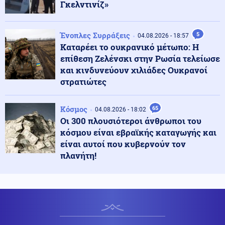
Κόσμος
Γκελντινίζ»
06.08.2026 - 11:06
Η Ρωσία απορρίπτει τις κατηγορίες για στρατολόγηση
Κολομβιανών μισθοφόρων
Ένοπλες Συρράξεις
5
04.08.2026 - 18:57
Καταρέει το ουκρανικό μέτωπο: Η
Κοινωνία
06.08.2026 - 10:56
επίθεση Ζελένσκι στην Ρωσία τελείωσε
Πυρκαγιές: Άμεσα οι μελέτες - Μέχρι Δεκέμβρη τα
και κινδυνεύουν χιλιάδες Ουκρανοί
αντιπλημμυρικά έργα (βίντεο)
στρατιώτες
Κόσμος
Κόσμος
65
06.08.2026 - 10:45
04.08.2026 - 18:02
Γαλλία: Μπλόκο στις ανεπιθύμητες διαφημιστικές
Οι 300 πλουσιότεροι άνθρωποι του
κλήσεις – Νέα αυστηρά μέτρα
κόσμου είναι εβραϊκής καταγωγής και
είναι αυτοί που κυβερνούν τον
πλανήτη!
Κοινωνία
06.08.2026 - 10:37
Eκρήξεις μέσα στη νύχτα σε υποσταθμό της ΔΕΗ στην
Άρτα
Κοινωνία
06.08.2026 - 10:22
Οριοθετημένη και χωρίς ενεργό μέτωπο η φωτιά στο