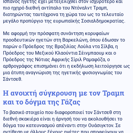
Ισπανός ηγέτης έχει μετεξελιχθεί στον ισχυρότερο και
πιο ηχηρό διεθνή αντίπαλο του Ντόναλντ Τραμπ,
διατηρώντας ταυτόχρονα τη χώρα του ως το τελευταίο
μεγάλο προπύργιο της ευρωπαϊκής Σοσιαλδημοκρατίας.
Με αφορμή την πρόσφατη συνάντηση κορυφαίων
προοδευτικών ηγετών στη Βαρκελώνη, όπου έδωσαν το
παρών ο Πρόεδρος της Βραζιλίας Λούλα ντα Σίλβα, η
Πρόεδρος του Μεξικού Κλαούντια Σέινμπαουμ και ο
Πρόεδρος της Νότιας Αφρικής Σίριλ Ραμαφόζα, ο
αρθρογράφος επισημάνει ότι η εκδήλωση λειτούργησε ως
μια άτυπη αναγνώριση της ηγετικής φυσιογνωμίας του
Σάντσεθ.
Η ανοιχτή σύγκρουση με τον Τραμπ
και το δόγμα της Γάζας
Το βασικό στοιχείο που διαφοροποιεί τον Σάντσεθ στη
διεθνή σκακιέρα είναι η άρνησή του να ακολουθήσει το
δόγμα του κατευνασμού απέναντι στην Ουάσιγκτον. Σε
αντίθεση με άλλους ξένους ηγέτες που αποφεύγουν να