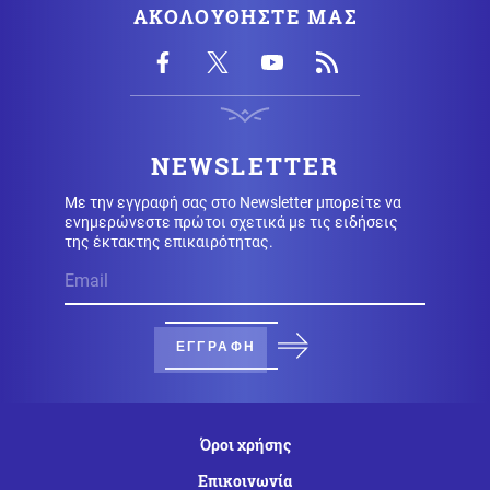
ΑΚΟΛΟΥΘΗΣΤΕ ΜΑΣ
Καρύδι Σητείας
Κοινωνία
06.08.2026 - 10:13
Φωτιά σε χωματερή στην Κεφαλονιά - Ισχυρές
δυνάμεις στο σημείο
NEWSLETTER
Με την εγγραφή σας στο Newsletter μπορείτε να
Τεχνολογία
06.08.2026 - 10:06
ενημερώνεστε πρώτοι σχετικά με τις ειδήσεις
Ντέμης Χασάμπης: Η πορεία του Ελληνοκύπριου που
της έκτακτης επικαιρότητας.
βρέθηκε στην κορυφή της Τεχνητής Νοημοσύνης
Υγεία
06.08.2026 - 09:56
ΕΟΔΥ: Στα 65 τα κρούσματα του ιού του Δυτικού Νείλου
ΕΓΓΡΑΦΗ
στην Ελλάδα
Αθλητισμός
06.08.2026 - 09:51
Όροι χρήσης
Ο ΠΑΟΚ ρίχνεται στη μάχη με την Άντερλεχτ – Το
σχέδιο Λίσι και το επόμενο βήμα για τη League Phase
Επικοινωνία