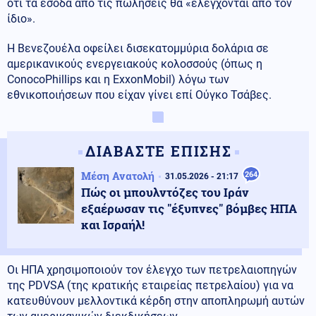
ότι τα έσοδα από τις πωλήσεις θα «ελέγχονται από τον
ίδιο».
Η Βενεζουέλα οφείλει δισεκατομμύρια δολάρια σε
αμερικανικούς ενεργειακούς κολοσσούς (όπως η
ConocoPhillips και η ExxonMobil) λόγω των
εθνικοποιήσεων που είχαν γίνει επί Ούγκο Τσάβες.
ΔΙΑΒΑΣΤΕ ΕΠΙΣΗΣ
Μέση Ανατολή
264
31.05.2026 - 21:17
Πώς οι μπουλντόζες του Ιράν
εξαέρωσαν τις "έξυπνες" βόμβες ΗΠΑ
και Ισραήλ!
Οι ΗΠΑ χρησιμοποιούν τον έλεγχο των πετρελαιοπηγών
της PDVSA (της κρατικής εταιρείας πετρελαίου) για να
κατευθύνουν μελλοντικά κέρδη στην αποπληρωμή αυτών