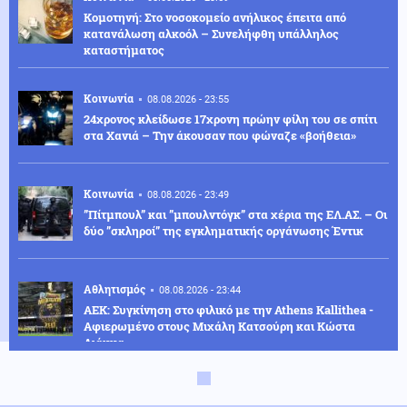
Κομοτηνή: Στο νοσοκομείο ανήλικος έπειτα από
κατανάλωση αλκοόλ – Συνελήφθη υπάλληλος
καταστήματος
Κοινωνία
08.08.2026 - 23:55
24χρονος κλείδωσε 17χρονη πρώην φίλη του σε σπίτι
στα Χανιά – Την άκουσαν που φώναζε «βοήθεια»
Κοινωνία
08.08.2026 - 23:49
”Πίτμπουλ” και ”μπουλντόγκ” στα χέρια της ΕΛ.ΑΣ. – Οι
δύο ”σκληροί” της εγκληματικής οργάνωσης Έντικ
Αθλητισμός
08.08.2026 - 23:44
ΑΕΚ: Συγκίνηση στο φιλικό με την Athens Kallithea -
Αφιερωμένο στους Μιχάλη Κατσούρη και Κώστα
Λιάκκα
Πολιτική
08.08.2026 - 23:38