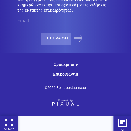
ενημερώνεστε πρώτοι σχετικά με τις ειδήσεις
της έκτακτης επικαιρότητας.
Ένοπλες Συρράξεις
08.08.2026 - 22:16
Ζελένσκι: Ρωσικά drones σκότωσαν 3χρονο αγόρι και
τους παππούδες του σε χωριό του Κιέβου
ΕΓΓΡΑΦΗ
Κοινωνία
08.08.2026 - 22:09
Κλείνει εκτάκτως ο Λόφος Φινόπουλου, λόγω κινδύνου
πυρκαγιάς κατηγορίας 4 – Τα μέτρα του Δήμου
Όροι χρήσης
Αθηναίων
Επικοινωνία
Μέση Ανατολή
08.08.2026 - 21:59
Ραγδαία επιδείνωση-Ισραηλινά ΜΜΕ: «Ο Ερντογάν
©2026 Pentapostagma.gr
περικυκλώνει το Ισραήλ από παντού» ενώ ο Φιντάν
απειλεί από την Συρία
Κοινωνία
08.08.2026 - 21:58
Κρήτη: Στο νοσοκομείο 51χρονος Βρετανός μετά από
επίθεση στο λιμάνι Ρεθύμνου
ΜΕΝΟΥ
ΡΟΗ