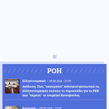
ΡΟΗ
Ελληνοτουρκικά
08.08.2026 - 23:59
Ανάλυση: Πως "ακουμπάει" πολιτικοστρατιωτικά τις
Ελληνοτουρκικές σχέσεις το νομοσχέδιο για το PKK
που "πέρασε" το τουρκικό Κοινοβούλιο;
Κοινωνία
08.08.2026 - 23:59