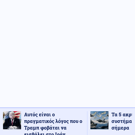
Αυτός είναι ο
Τα 5 ακρι
πραγματικός λόγος που ο
συστήματ
Τραμπ φοβάται να
σήμερα
εισβάλει στο Ιράν