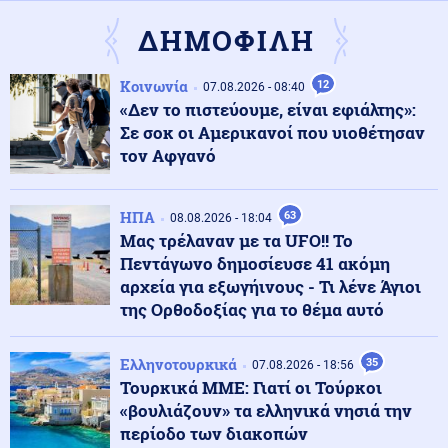
Κωνσταντοπούλου: Το έγκλημα των υποκλοπών
αποτελεί έγκλημα κατά της Δημοκρατίας - Η ανάρτησή
ΔΗΜΟΦΙΛΗ
της
Κοινωνία
12
07.08.2026 - 08:40
Κόσμος
08.08.2026 - 23:25
«Δεν το πιστεύουμε, είναι εφιάλτης»:
Τους "την έσκασε" άθελά του ο Ρονάλντο: Πλήθος
Σε σοκ οι Αμερικανοί που υιοθέτησαν
κόσμου στη Μαδέρα για το γάμο, αλλά τελικά
παντρευόταν άλλο ζευγάρι
τον Αφγανό
Κοινωνία
08.08.2026 - 23:15
ΗΠΑ
63
08.08.2026 - 18:04
Συγκλονιστικό τροχαίο: Αυτοκίνητο συγκρούστηκε με
Μας τρέλαναν με τα UFO!! Το
μηχανή αστυνομικών της ΔΙΑΣ στο Λαγονήσι
Πεντάγωνο δημοσίευσε 41 ακόμη
αρχεία για εξωγήινους - Τι λένε Άγιοι
της Ορθοδοξίας για το θέμα αυτό
Ένοπλες Συρράξεις
08.08.2026 - 23:06
Καταγγελία για νυχτερινή είσοδο ισραηλινών
στρατευμάτων σε χωριό του Λιβάνου - Τι απαντά το
Ελληνοτουρκικά
35
07.08.2026 - 18:56
Ισραήλ
Τουρκικά ΜΜΕ: Γιατί οι Τούρκοι
«βουλιάζουν» τα ελληνικά νησιά την
Ελληνοτουρκικά
08.08.2026 - 23:00
περίοδο των διακοπών
Ανάλυση: Η Ελληνική αντίδραση μετά την τριμερή