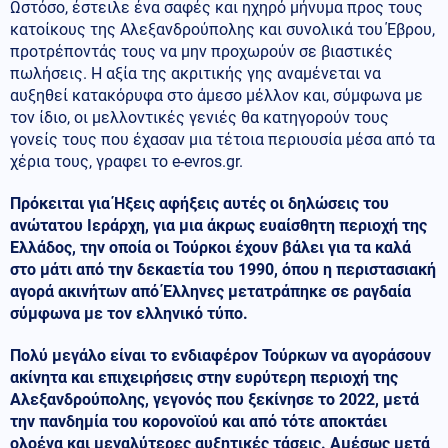
Ωστόσο, έστειλε ένα σαφές και ηχηρό μήνυμα προς τους
κατοίκους της Αλεξανδρούπολης και συνολικά του Έβρου,
προτρέποντάς τους να μην προχωρούν σε βιαστικές
πωλήσεις. Η αξία της ακριτικής γης αναμένεται να
αυξηθεί κατακόρυφα στο άμεσο μέλλον και, σύμφωνα με
τον ίδιο, οι μελλοντικές γενιές θα κατηγορούν τους
γονείς τους που έχασαν μια τέτοια περιουσία μέσα από τα
χέρια τους, γραφει το e-evros.gr.
Πρόκειται για Ήξεις αφήξεις αυτές οι δηλώσεις του
ανώτατου Ιεράρχη, για μια άκρως ευαίσθητη περιοχή της
Ελλάδος, την οποία οι Τούρκοι έχουν βάλει για τα καλά
στο μάτι από την δεκαετία του 1990, όπου η περιστασιακή
αγορά ακινήτων από Έλληνες μετατράπηκε σε ραγδαία
σύμφωνα με τον ελληνικό τύπο.
Πολύ μεγάλο είναι το ενδιαφέρον Τούρκων να αγοράσουν
ακίνητα και επιχειρήσεις στην ευρύτερη περιοχή της
Αλεξανδρούπολης, γεγονός που ξεκίνησε το 2022, μετά
την πανδημία του κορονοϊού και από τότε αποκτάει
ολοένα και μεγαλύτερες αυξητικές τάσεις. Αμέσως μετά