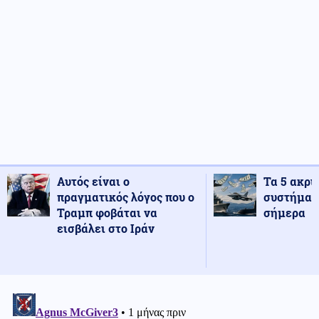
Αυτός είναι ο
Τα 5 ακρι
πραγματικός λόγος που ο
συστήματ
Τραμπ φοβάται να
σήμερα
εισβάλει στο Ιράν