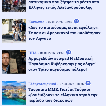
αστυνομικό που ζήτησε τα ρέστα από
Έλληνες εντός Αλεξανδρούπολης
Κοινωνία
08.08.2026 - 16:53
Χωρίς ενεργό μέτωπο η πυρκαγιά στη Σίνδο
Θεσσαλονίκης
Κοινωνία
12
07.08.2026 - 08:40
«Δεν το πιστεύουμε, είναι εφιάλτης»:
Σε σοκ οι Αμερικανοί που υιοθέτησαν
Αθλητισμός
08.08.2026 - 16:49
τον Αφγανό
Στέφανος Τσιτσιπάς: Απόδραση στην Ελβετία με τη νέα
σύντροφό του
ΗΠΑ
22
06.08.2026 - 21:58
Αρμαγεδδών ενόψει! Η «Μυστική
Κόσμος
08.08.2026 - 16:40
Παγκόσμια Κυβέρνηση» μας οδηγεί
Η παραλία έγινε ακριβή υπόθεση: Πόσο κοστίζει μια
στον Τρίτο παγκόσμιο πόλεμο!
μέρα δίπλα στη θάλασσα
Ελληνοτουρκικά
35
07.08.2026 - 18:56
Κόσμος
08.08.2026 - 16:37
Τουρκικά ΜΜΕ: Γιατί οι Τούρκοι
Ιταλία: Όλες οι πόλεις στο υψηλότερο επίπεδο
«βουλιάζουν» τα ελληνικά νησιά την
προειδοποίησης για καύσωνα
περίοδο των διακοπών