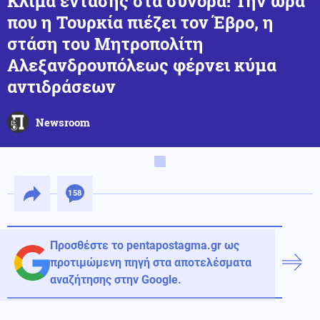
Κλίμα έντασης στα σύνορα! Την ώρα
που η Τουρκία πιέζει τον Έβρο, η
στάση του Μητροπολίτη
Αλεξανδρουπόλεως φέρνει κύμα
αντιδράσεων
Newsroom
158
Προσθέστε το pentapostagma.gr ως
προτιμώμενη πηγή στα αποτελέσματα
αναζήτησης στην Google.