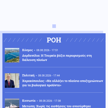
ΡΟΗ
Κόσμος
08.08.2026 - 17:51
Δαρδανέλια: Η Τουρκία βάζει περιορισμούς στη
διέλευση πλοίων
Πολιτική
08.08.2026 - 17:44
Χαρακόπουλος: «Να αλλάξει το πλαίσιο αποζημιώσεων
για τα βιολογικά προϊόντα»
Κοινωνία
08.08.2026 - 17:38
Μετώπη: Χωρίς τις αισθήσεις του ανασύρθηκε