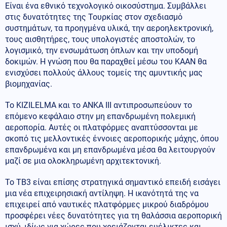
Είναι ένα εθνικό τεχνολογικό οικοσύστημα. Συμβάλλει
στις δυνατότητες της Τουρκίας στον σχεδιασμό
συστημάτων, τα προηγμένα υλικά, την αεροηλεκτρονική,
τους αισθητήρες, τους υπολογιστές αποστολών, το
λογισμικό, την ενσωμάτωση όπλων και την υποδομή
δοκιμών. Η γνώση που θα παραχθεί μέσω του KAAN θα
ενισχύσει πολλούς άλλους τομείς της αμυντικής μας
βιομηχανίας.
Το KIZILELMA και το ANKA III αντιπροσωπεύουν το
επόμενο κεφάλαιο στην μη επανδρωμένη πολεμική
αεροπορία. Αυτές οι πλατφόρμες αναπτύσσονται με
σκοπό τις μελλοντικές έννοιες αεροπορικής μάχης, όπου
επανδρωμένα και μη επανδρωμένα μέσα θα λειτουργούν
μαζί σε μια ολοκληρωμένη αρχιτεκτονική.
Το TB3 είναι επίσης στρατηγικά σημαντικό επειδή εισάγει
μια νέα επιχειρησιακή αντίληψη. Η ικανότητά της να
επιχειρεί από ναυτικές πλατφόρμες μικρού διαδρόμου
προσφέρει νέες δυνατότητες για τη θαλάσσια αεροπορική
ισχύ, ιδίως για χώρες που χρειάζονται ευέλικτες και