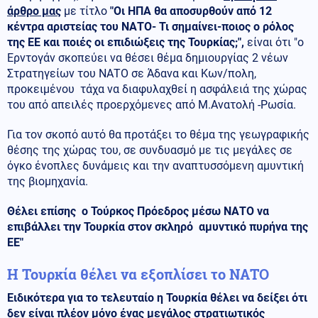
άρθρο μας
με τίτλο
"Οι ΗΠΑ θα αποσυρθούν από 12
κέντρα αριστείας του ΝΑΤΟ- Τι σημαίνει-ποιος ο ρόλος
της ΕΕ και ποιές οι επιδιώξεις της Τουρκίας;",
είναι ότι "ο
Ερντογάν σκοπεύει να θέσει θέμα δημιουργίας 2 νέων
Στρατηγείων του ΝΑΤΟ σε Άδανα και Κων/πολη,
προκειμένου τάχα να διαφυλαχθεί η ασφάλειά της χώρας
του από απειλές προερχόμενες από Μ.Ανατολή -Ρωσία.
Για τον σκοπό αυτό θα προτάξει το θέμα της γεωγραφικής
θέσης της χώρας του, σε συνδυασμό με τις μεγάλες σε
όγκο ένοπλες δυνάμεις και την αναπτυσσόμενη αμυντική
της βιομηχανία.
Θέλει επίσης ο Τούρκος Πρόεδρος μέσω ΝΑΤΟ να
επιβάλλει την Τουρκία στον σκληρό αμυντικό πυρήνα της
ΕΕ"
Η Τουρκία θέλει να εξοπλίσει το ΝΑΤΟ
Ειδικότερα για το τελευταίο η Τουρκία θέλει να δείξει ότι
δεν είναι πλέον μόνο ένας μεγάλος στρατιωτικός