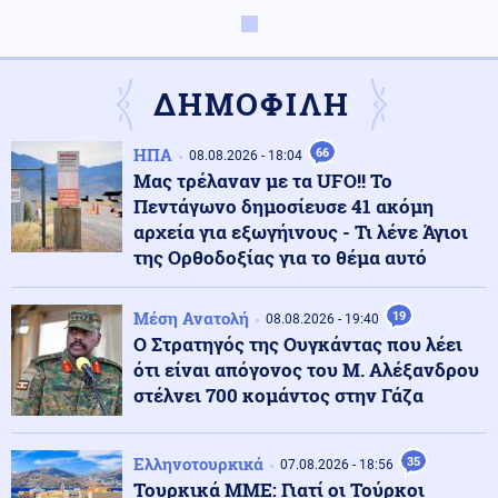
Υγεία
09.08.2026 - 09:26
Σε εγρήγορση οι Αρχές για την έξαρση του ιού του
Δυτικού Νείλου, στο επίκεντρο η Αττική
ΔΗΜΟΦΙΛΗ
Μέση Ανατολή
09.08.2026 - 09:25
ΗΠΑ
66
Θρίλερ στα Στενά του Ορμούζ: Η συμφωνία με το Ομάν
08.08.2026 - 18:04
δεν αρκεί – Τι απαιτεί η Τεχεράνη
Μας τρέλαναν με τα UFO!! Το
Πεντάγωνο δημοσίευσε 41 ακόμη
αρχεία για εξωγήινους - Τι λένε Άγιοι
Καιρός
09.08.2026 - 09:24
της Ορθοδοξίας για το θέμα αυτό
Καιρός: Έως 39 βαθμούς σήμερα - Που θα έχει
μελτέμια
Μέση Ανατολή
19
08.08.2026 - 19:40
Ο Στρατηγός της Ουγκάντας που λέει
Οικονομία
ότι είναι απόγονος του Μ. Αλέξανδρου
09.08.2026 - 09:18
Μειωμένη Σύνταξη: Όσα πρέπει να γνωρίζετε – Τα
στέλνει 700 κομάντος στην Γάζα
«κλειδιά» για την τελική επιλογή
Ελληνοτουρκικά
35
07.08.2026 - 18:56
Κόσμος
09.08.2026 - 09:11
Τουρκικά ΜΜΕ: Γιατί οι Τούρκοι