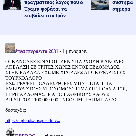
πραγματικός λόγος που ο
συστήματ
Τραμπ φοβάται να
σήμερα
εισβάλει στο Ιράν