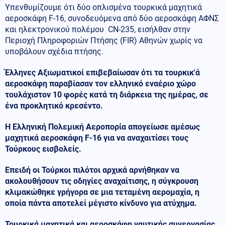
Υπενθυμίζουμε ότι δύο οπλισμένα τουρκικά μαχητικά
αεροσκάφη F-16, συνοδευόμενα από δύο αεροσκάφη ΑΦΝΣ
και ηλεκτρονικού πολέμου CN-235, εισήλθαν στην
Περιοχή Πληροφοριών Πτήσης (FIR) Αθηνών χωρίς να
υποβάλουν σχέδια πτήσης.
Έλληνες Αξιωματικοί επιβεβαίωσαν ότι τα τουρκικ'ά
αεροσκάφη παραβίασαν τον ελληνικό εναέριο χώρο
τουλάχιστον 10 φορές κατά τη διάρκεια της ημέρας, σε
ένα προκλητικό κρεσέντο.
Η Ελληνική Πολεμική Αεροπορία απογείωσε αμέσως
μαχητικά αεροσκάφη F-16 για να αναχαιτίσει τους
Τούρκους εισβολείς.
Επειδή οι Τούρκοι πιλότοι αρχικά αρνήθηκαν να
ακολουθήσουν τις οδηγίες αναχαίτισης, η σύγκρουση
κλιμακώθηκε γρήγορα σε μια τεταμένη αερομαχία, η
οποία πάντα αποτελεί μέγιστο κίνδυνο για ατύχημα.
Τουρκικά μαχητικά και αεροσκάφη ναυτικής συνεργασίας