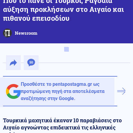
Που το πάνε οι Τούρκοι; Ραγδαία
αύξηση προκλήσεων στο Αιγαίο και
πιθανού επεισοδίου
Newsroom
50
Προσθέστε το pentapostagma.gr ως
προτιμώμενη πηγή στα αποτελέσματα
αναζήτησης στην Google.
Τουρκικά μαχητικά έκαναν 10 παραβιάσεις στο
Αιγαίο αγνοώντας επιδεικτικά τις ελληνικές