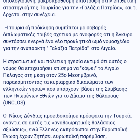
υπολογισμένη, μακροπρόθεσμη επιστροφή στην επιθετική
στρατηγική της Τουρκίας για την «Γαλάζια Πατρίδα», και τι
έρχεται στην συνέχεια.
Η τουρκική πρόκληση συμπίπτει με σοβαρές
διπλωματικές τριβές σχετικά με αναφορές ότι η Άγκυρα
συντάσσει ενεργά ένα νέο προκλητικά ωμό νομοσχέδιο
για την ανύπαρκτη " Γαλάζια Πατρίδα" στο Αιγαίο.
Η στρατιωτική και πολιτική ηγεσία εκτιμά ότι αυτός ο
νόμος θα επιχειρήσει επίσημα να "κόψει" το Αιγαίο
Πέλαγος στη μέση στον 25ο Μεσημβρινό,
παρακάμπτοντας τα κυριαρχικά δικαιώματα των
ελληνικών νησιών που υπάρχουν βάσει της Σύμβασης
των Ηνωμένων Εθνών για το Δίκαιο της Θάλασσας
(UNCLOS).
Ο Νίκος Δένδιας προειδοποίησε πρόσφατα την Τουρκία
ενάντια σε αυτές τις «αναθεωρητικές θαλάσσιες
αξιώσεις», ενώ Έλληνες εκπρόσωποι στην Ευρωπαϊκή
Ένωση έχουν ζητήσει ευρωπαϊκή παρέμβαση,