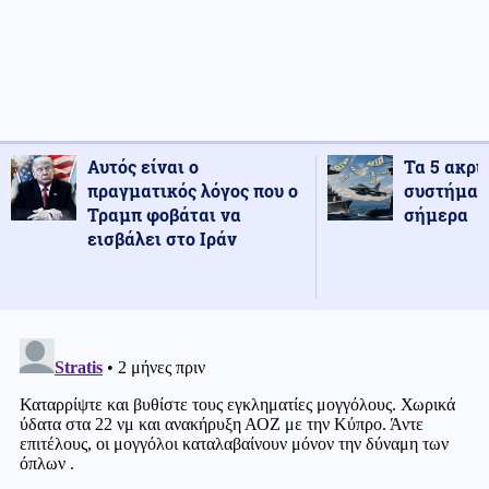
Αυτός είναι ο
Τα 5 ακρι
πραγματικός λόγος που ο
συστήματ
Τραμπ φοβάται να
σήμερα
εισβάλει στο Ιράν