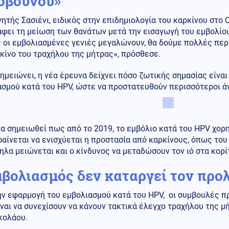
όβουνου»
ητής Σασιένι, ειδικός στην επιδημιολογία του καρκίνου στο Q
άφει τη μείωση των θανάτων μετά την εισαγωγή του εμβολίο
 οι εμβολιασμένες γενιές μεγαλώνουν, θα δούμε πολλές πε
κίνο του τραχήλου της μήτρας», πρόσθεσε.
μειώνει, η νέα έρευνα δείχνει πόσο ζωτικής σημασίας είνα
ασμού κατά του HPV, ώστε να προστατευθούν περισσότεροι ά
να σημειωθεί πως από το 2019, το εμβόλιο κατά του HPV χορη
αίνεται να ενισχύεται η προστασία από καρκίνους, όπως του
λα μειώνεται και ο κίνδυνος να μεταδώσουν τον ιό στα κορί
μβολιασμός δεν καταργεί τον προ
ν εφαρμογή του εμβολιασμού κατά του HPV, οι συμβουλές πρ
ναι να συνεχίσουν να κάνουν τακτικά έλεγχο τραχήλου της μ
κολάου.