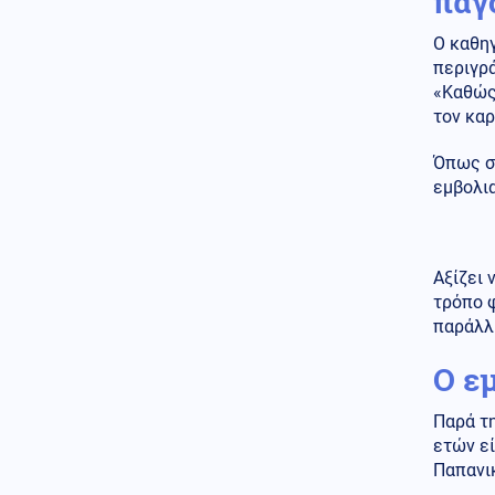
παγ
Θρίλερ με την υπόθεση
θανάτου της 75χρονης στα
Χανιά, είχε οδηγηθεί στο
Ο καθηγ
Τμήμα για εξακρίβωση
περιγρ
στοιχείων πριν δηλωθεί
«Καθώς
αγνοούμενη κι έφυγε
τον καρ
Κόσμος
06.08.2026 - 20:09
Όπως ση
Τον έκαναν μαύρο στο ξύλο:
εμβολι
Βορειοαφρικανός μετανάστης
άρπαξε το κολιέ γυναίκας και οι
Ισπανοί ντόπιοι πήραν την
κατάσταση στα χέρια τους
(βίντεο)
Αξίζει 
τρόπο φ
Αθλητισμός
06.08.2026 - 20:06
παράλλη
Στα άκρα ο πόλεμος UEFA-FIFA:
Επιμένουν στο μποϊκοτάζ οι
Ο ε
Ευρωπαίοι και ζητούν
εγγυήσεις και το... κεφάλι του
Ινφαντίνο
Παρά τη
ετών εί
Κόσμος
06.08.2026 - 20:04
Παπανι
Η Ουκρανία επιτίθεται βαθιά