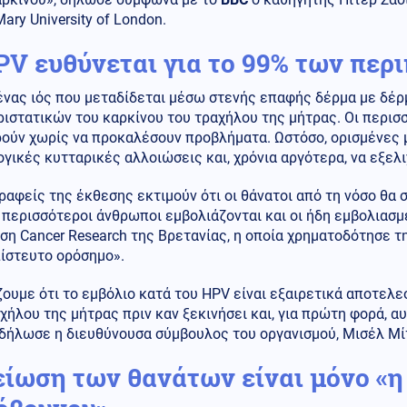
ary University of London.
PV ευθύνεται για το 99% των πε
ένας ιός που μεταδίδεται μέσω στενής επαφής δέρμα με δέρμ
ριστατικών του καρκίνου του τραχήλου της μήτρας. Οι περι
ούν χωρίς να προκαλέσουν προβλήματα. Ωστόσο, ορισμένες μ
γικές κυτταρικές αλλοιώσεις και, χρόνια αργότερα, να εξελι
ραφείς της έκθεσης εκτιμούν ότι οι θάνατοι από τη νόσο θα 
 περισσότεροι άνθρωποι εμβολιάζονται και οι ήδη εμβολιασ
η Cancer Research της Βρετανίας, η οποία χρηματοδότησε τ
πίστευτο ορόσημο».
ουμε ότι το εμβόλιο κατά του HPV είναι εξαιρετικά αποτελε
χήλου της μήτρας πριν καν ξεκινήσει και, για πρώτη φορά, α
 δήλωσε η διευθύνουσα σύμβουλος του οργανισμού, Μισέλ Μί
είωση των θανάτων είναι μόνο «η