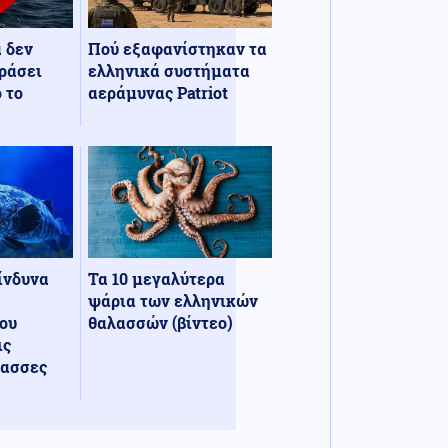
α δεν
Πού εξαφανίστηκαν τα
ράσει
ελληνικά συστήματα
 το
αεράμυνας Patriot
κίνδυνα
Τα 10 μεγαλύτερα
ψάρια των ελληνικών
ου
θαλασσών (βίντεο)
ις
λασσες