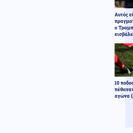
επενέβη, όταν το είδε άρρωστο
Αυτός ε
Ελληνοτουρκικά
06.08.2026 - 19:25
πραγματ
Καταγγελία με βίντεο για
ο Τραμπ
Τούρκο αστυνομικό που ζήτησε
εισβάλε
τα ρέστα από Έλληνες εντός
Αλεξανδρούπολης
10 ποδο
πέθαναν
αγώνα (