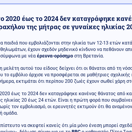
το 2020 έως το 2024 δεν καταγράφηκε καν
ραχήλου της μήτρας σε γυναίκες ηλικίας 2
α παιδιά που εμβολιάζονται στην ηλικία των 12-13 ετών κατ
θηλωμάτων, έχουν σχεδόν μηδενικό κίνδυνο να πεθάνουν α
σύμφωνα με νέα
έρευνα-ορόσημο
στη Βρετανία.
 μελέτη αυτού του είδους δείχνει ότι οι θάνατοι από τη νό
υ το εμβόλιο άρχισε να προσφέρεται σε μαθήτριες σχολικής η
ήμερα, εκτιμάται ότι περίπου 200 ζωές έχουν σωθεί χάρη στ
 2020 έως το 2024 δεν καταγράφηκε κανένας θάνατος από κα
ς ηλικίας 20 έως 24 ετών. Είναι η πρώτη φορά που συμβαίνει
ωρίς τον εμβολιασμό, οι ερευνητές εκτιμούν ότι θα αναμένο
ή ομάδα.
απίστευτο να σκεφτεί κανείς ότι μία μόνο ένεση μπορεί σχεδ
αρκίνου», δήλωσε σύμφωνα με το
BBC
ο καθηγητής Πίτερ Σασ