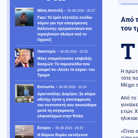
Μέση Ανατολή
06.08.2026 - 20:27
Fars: Το Ιράν εξετάζει σχέδιο
Από 
νόμου για την απαγόρευση
του τ
διέλευσης αμερικανικών και
ισραηλινών πλοίων από το
Ορμούζ
Τ
Οικονομία
06.08.2026 - 20:26
Νέες υπερεξουσίες επιβολής
δασμών: Το νομοσχέδιο που
μπορεί να «λύσει τα χέρια» του
Η πρώτη
Τραμπ
τότε πο
Μέχρι σ
Κοινωνία
06.08.2026 - 20:24
Αριστοτέλης Δαμίγος: Σε κλίμα
Από το
οδύνης έγινε η αποτέφρωση
γυναίκε
του συντονιστή που σκοτώθηκε
μετά τη σύγκρουση
ετών. Χ
ελικοπτέρων στην Ψάθα
ηλικιακ
Κόσμος
06.08.2026 - 20:20
«Είναι 
Η Βόρεια Κορέα εκτόξευσε
τύπο κ