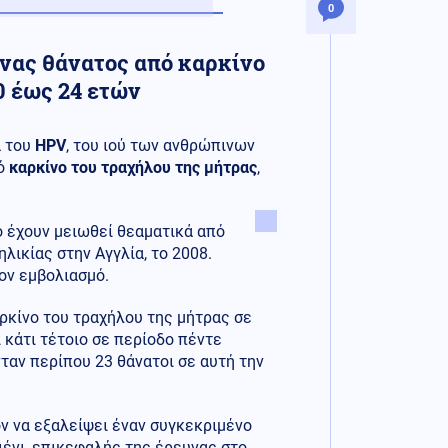
0
ένας θάνατος από καρκίνο
0 έως 24 ετών
ά του
HPV
, του ιού των ανθρώπινων
πό
καρκίνο του τραχήλου της μήτρας
,
σο έχουν μειωθεί θεαματικά από
λικίας στην Αγγλία, το 2008.
ον εμβολιασμό.
ρκίνο του τραχήλου της μήτρας σε
 κάτι τέτοιο σε περίοδο πέντε
νταν περίπου 23 θάνατοι σε αυτή την
όν να εξαλείψει έναν συγκεκριμένο
ιένι, επικεφαλής της έρευνας στο