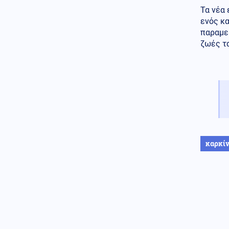
μέσα στη Ρωσία, η Μόσχα
Τα νέα 
απαντά με καταιγισμό
ενός κα
πυραύλων (βίντεο)
παραμεί
Κοινωνία
06.08.2026 - 20:01
ζωές τα
Προφυλακίστηκαν οι δύο Ινδοί
για τη δολοφονία του 58χρονου
ψυχολόγου στο Ναύπλιο
Κοινωνία
06.08.2026 - 19:59
Ναι καλά ακούσατε: Δωρεάν
αντικατάσταση των παλιών
αυτοκινήτων με ηλεκτρικά
Κόσμος
06.08.2026 - 19:57
καρκί
Μυστηριώδεις θάνατοι
ταράνδων στο αρχιπέλαγος
Σβάλμπαρντ στη Νορβηγία
Κόσμος
06.08.2026 - 19:56
Στην προφορική παρουσίαση
των μαθητικών εργασιών
στρέφεται η Δανία λόγω AI