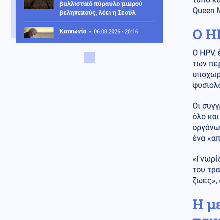
βαλλιστικό πύραυλο μικρού
Queen M
βεληνεκούς, λέει η Σεούλ
Ο H
Κοινωνία
06.08.2026 - 20:16
Βλαδίμηρος Κυριακίδης: Για
πέμπτη συνεχόμενη χρονιά στο
Ο HPV, 
ΠΑΓΝΗ, βρέθηκε κοντά στα
των πε
παιδιά και άκουσε τις ιστορίες
υποχωρ
τους
φυσιολο
Ρωσία
06.08.2026 - 20:14
Οι συγγ
Η Μόσχα καταδικάζει ως
απαράδεκτη την απόφαση της
όλο και
Γαλλίας να απελάσει Ρωσίδα
οργάνωσ
δημοσιογράφο
ένα «α
Κόσμος
06.08.2026 - 20:11
«Γνωρίζ
3 διεκδικητές της προεδρίας
του τρα
στη Γαλλία καταγγέλλουν
ζωές»,
ρωσική εκστρατεία
παραπληροφόρησης
Η μ
Κοινωνία
06.08.2026 - 20:10