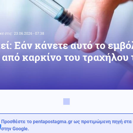
ε στις:
23.06.2026 - 07:38
ί: Εάν κάνετε αυτό το εμβό
 από καρκίνο του τραχήλου 
Προσθέστε το pentapostagma.gr ως προτιμώμενη πηγή στα
στην Google.