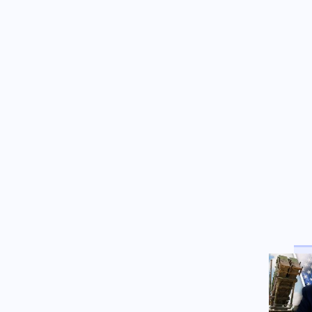
Κόσμος
06.08.2026 - 19:54
Τουλάχιστον 25 τραυματίες, οι
7 σοβαρά, από σύγκρουση δύο
τραμ στο Γκελζενκίρχεν της
Γερμανίας
Κοινωνία
06.08.2026 - 19:53
Πυρκαγιές: 325 αυτοψίες
κτιρίων στις πληγείσες
περιοχές, 118 χαρακτηρίστηκαν
κόκκινα
Εσωτερική Ασφάλεια
06.08.2026 - 19:44
Χωρίς ενεργό μέτωπο η φωτιά
στην Aγία Μαρίνα Ηλείας
Κοινωνία
06.08.2026 - 19:41
«Κρατάμε την επιστημονική
απόσταση»: Ο ερευνητής που
κατέγραφε τη συμβίωση του
λευκού κουταβιού με αγέλη
λύκων εξηγεί γιατί δεν