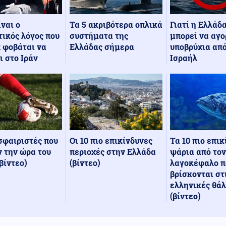
Τα 5 ακριβότερα οπλικά
Γιατί η Ελλάδ
ίναι ο
συστήματα της
μπορεί να αγο
ικός λόγος που
Ελλάδας σήμερα
υποβρύχια από
 φοβάται να
Ισραήλ
ι στο Ιράν
Οι 10 πιο επικίνδυνες
Τα 10 πιο επι
σφαιριστές που
περιοχές στην Ελλάδα
ψάρια από τον
 την ώρα του
(βίντεο)
λαγοκέφαλο π
βίντεο)
βρίσκονται στ
ελληνικές θά
(βίντεο)