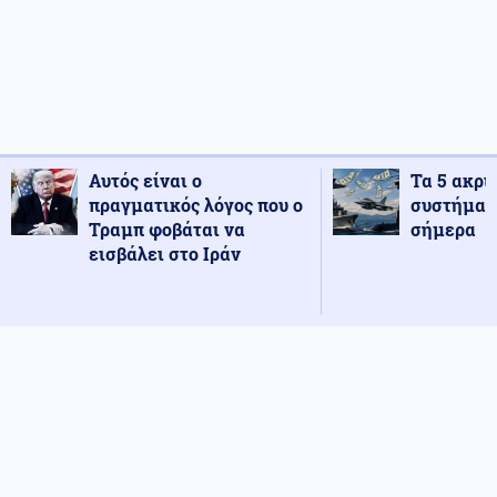
Αυτός είναι ο
Τα 5 ακρι
πραγματικός λόγος που ο
συστήματ
Τραμπ φοβάται να
σήμερα
εισβάλει στο Ιράν