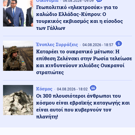
Οικονομία
06.08.2026 - 09:09
Τηλεφωνικό spam: Αποζημίωση-μαμούθ 20.000 ευρώ
Γεωπολιτικό «ηλεκτροσόκ» για το
από πάροχο ενέργειας
καλώδιο Ελλάδας-Κύπρου: Ο
τουρκικός εκβιασμός και η είσοδος
Ελληνοτουρκικά
των Γάλλων
06.08.2026 - 15:02
Τούρκος Πρέσβης: «Ο Καντάφι έσωσε την Τουρκία το
1974 από το εμπάργκο των ΗΠΑ»-Ποιος είναι ο
κίνδυνος σήμερα για την Ελλάδα
Ένοπλες Συρράξεις
5
04.08.2026 - 18:57
Καταρέει το ουκρανικό μέτωπο: Η
επίθεση Ζελένσκι στην Ρωσία τελείωσε
Κοινωνία
06.08.2026 - 14:54
και κινδυνεύουν χιλιάδες Ουκρανοί
Ηράκλειο: Θύμα επενδυτικής απάτης έχασε πάνω από
στρατιώτες
100.000 ευρώ
Κόσμος
66
04.08.2026 - 18:02
Πολιτική
06.08.2026 - 14:45
Οι 300 πλουσιότεροι άνθρωποι του
Θεοδωρικάκος: Οι 7 άξονες για την ενίσχυση της
κόσμου είναι εβραϊκής καταγωγής και
βιομηχανίας
είναι αυτοί που κυβερνούν τον
πλανήτη!
Κοινωνία
06.08.2026 - 14:38
Φωτιά στην Καλαμάτα στην περιοχή Αριοχώρι –