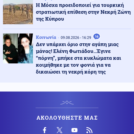
Κοινωνία
10.08.2026 - 10:12
Η Μόσχα προειδοποιεί για τουρκική
Ρόδος: Νεκρός ανασύρθηκε από τη θάλασσα 72χρονος
στρατιωτική επίθεση στην Νεκρή Ζώνη
Σουηδός τουρίστας
της Κύπρου
Ένοπλες Συρράξεις
10.08.2026 - 10:06
Κοινωνία
16
09.08.2026 - 16:29
Ρωσία: 456 ουκρανικά drones καταρρίφθηκαν κατά τη
Δεν υπάρχει όριο στην αγάπη μιας
διάρκεια της νύχτας
μάνας! Ελένη Φωτιάδου...Έγινε
“πόρνη”, μπήκε στα κυκλώματα και
κοιμήθηκε με τον φονιά για να
Κοινωνία
10.08.2026 - 09:55
δικαιώσει τη νεκρή κόρη της
Νεκρή 74χρονη γυναίκα στη Σκάλα Κατερίνης
Οικονομία
10.08.2026 - 09:50
Φωτιές στη Δυτική Αττική: Ξεκινούν σήμερα Δευτέρα
10/8 οι αιτήσεις για τις αποζημιώσεις
ΑΚΟΛΟΥΘΗΣΤΕ ΜΑΣ
Μέση Ανατολή
10.08.2026 - 09:46