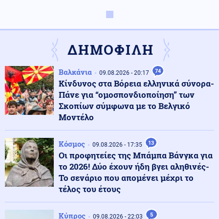
Πολιτική
10.08.2026 - 10:41
Νίκος Παππάς: Στα 52,5 δισ. ευρώ τα χρέη προς τα
Ασφαλιστικά Ταμεία
ΔΗΜΟΦΙΛΗ
Κόσμος
10.08.2026 - 10:34
Βαλκάνια
74
09.08.2026 - 20:17
Ο Παναμάς ενισχύει την ασφάλεια στα σύνορα με την
Κίνδυνος στα Βόρεια ελληνικά σύνορα-
Κολομβία μετά τις επιθέσεις
Πάνε για “ομοσπονδιοποίηση” των
Σκοπίων σύμφωνα με το Βελγικό
Μοντέλο
Κόσμος
10.08.2026 - 10:30
Η Συρία ανακοίνωσε συμφωνία με τη Μόσχα, για τις
στρατιωτικές της βάσεις
Κόσμος
13
09.08.2026 - 17:35
Οι προφητείες της Μπάμπα Βάνγκα για
το 2026! Δύο έχουν ήδη βγει αληθινές-
Αθλητισμός
10.08.2026 - 10:21
Το σενάριο που απομένει μέχρι το
Η 17χρονη Ελένη Ιακωβάκη που κατέκτησε το χάλκινο
τέλος του έτους
μετάλλιο στο παγκόσμιο πρωτάθλημα στίβου U20
Κύπρος
5
09.08.2026 - 22:03