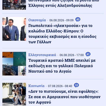
Έλληνες εντός Αλεξανδρούπολης
Κοινωνία
07.08.2026 - 19:03
Τραγωδία με μητέρα και γιο: Πραγματογνώμονας
Οικονομία
43
06.08.2026 - 09:09
επιχειρεί να ρίξει φως στα αίτια του δυστυχήματος
Γεωπολιτικό «ηλεκτροσόκ» για το
στις Σέρρες
καλώδιο Ελλάδας-Κύπρου: Ο
τουρκικός εκβιασμός και η είσοδος
Ελληνοτουρκικά
των Γάλλων
07.08.2026 - 18:56
Τουρκικά ΜΜΕ: Γιατί οι Τούρκοι «βουλιάζουν» τα
ελληνικά νησιά την περίοδο των διακοπών
Ελληνοτουρκικά
41
06.08.2026 - 17:00
Tουρκικό κρατικό ΜΜΕ απειλεί με
εκδίωξη και το γαλλικό Πολεμικό
Κοινωνία
07.08.2026 - 18:52
Ναυτικό από το Αιγαίο
Θεσσαλονίκη: Οι αλλαγές στις λεωφορειακές γραμμές
που θα ισχύσουν με τη λειτουργία της επέκτασης του
Μετρό στην Καλαμαριά
Κοινωνία
12
07.08.2026 - 08:40
«Δεν το πιστεύουμε, είναι εφιάλτης»:
Οικονομία
07.08.2026 - 18:41
Σε σοκ οι Αμερικανοί που υιοθέτησαν
Χρηματιστήριο: Άνοδος 0,25% - Στα 239,11 εκατ. ευρώ ο
τζίρος στο κλείσιμο
τον Αφγανό