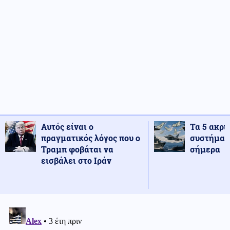
Αυτός είναι ο
Τα 5 ακρι
πραγματικός λόγος που ο
συστήματ
Τραμπ φοβάται να
σήμερα
εισβάλει στο Ιράν