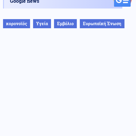
Google news
κορονοϊός
Υγεία
Εμβόλιο
Ευρωπαϊκή Ένωση