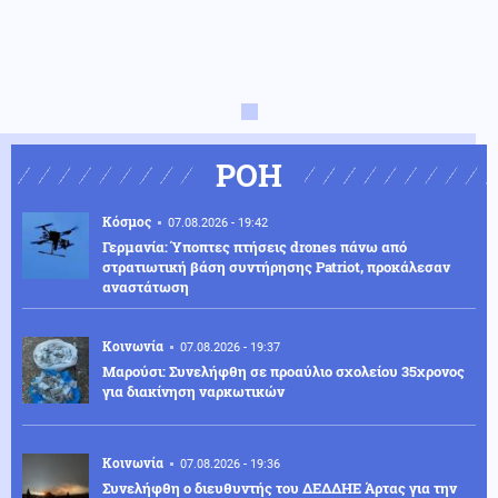
ΡΟΗ
Κόσμος
07.08.2026 - 19:42
Γερμανία: Ύποπτες πτήσεις drones πάνω από
στρατιωτική βάση συντήρησης Patriot, προκάλεσαν
αναστάτωση
Κοινωνία
07.08.2026 - 19:37
Μαρούσι: Συνελήφθη σε προαύλιο σχολείου 35χρονος
για διακίνηση ναρκωτικών
Κοινωνία
07.08.2026 - 19:36
Συνελήφθη ο διευθυντής του ΔΕΔΔΗΕ Άρτας για την