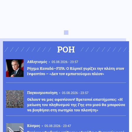
ΡΟΗ
Αθλητισμός
05.08.2026 - 23:57
Ρήγμα Καναδά–FIFA: Ο Κάρνεϊ γυρίζει την πλάτη στον
Ινφαντίνο – «Δεν τον εμπιστεύομαι πλέον»
Παγκοσμιοποίηση
05.08.2026 - 23:57
Θέλουν να μας αφανίσουν! Βρετανοί επιστήμονες: «Η
μείωση του πληθυσμού της Γης στο μισό θα μπορούσε
να βοηθήσει στη σωτηρία του πλανήτη»
Κόσμος
05.08.2026 - 23:47