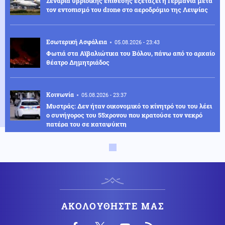
Σενάρια υβριδικής επίθεσης εξετάζει η Γερμανία μετά
τον εντοπισμό του drone στο αεροδρόμιο της Λειψίας
Εσωτερική Ασφάλεια
05.08.2026 - 23:43
Φωτιά στα Αϊβαλιώτικα του Βόλου, πάνω από το αρχαίο
θέατρο Δημητριάδος
Κοινωνία
05.08.2026 - 23:37
Μυστράς: Δεν ήταν οικονομικό το κίνητρό του του λέει
ο συνήγορος του 55χρονου που κρατούσε τον νεκρό
πατέρα του σε καταψύκτη
Οικονομία
05.08.2026 - 23:35
Wall Street: Νέο ρεκόρ για τον Dow Jones που
κατέγραψε άνοδο 0,49%, υπό πίεση ο τεχνολογικός
κλάδος
ΑΚΟΛΟΥΘΗΣΤΕ ΜΑΣ
ΗΠΑ
05.08.2026 - 23:22
Οι ΗΠΑ ανέστειλαν τις εισαγωγές αβοκάντο από το