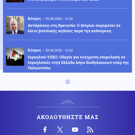
Κόσμος
09.08.2026 - 12:34
Αντιδράσεις στη Βρετανία: Ο Άντριου παραμένει σε
λίστα βασιλικής κηδείας παρά την καθαίρεση
Κόσμος
09.08.2026 - 12:24
Ισραηλινό ΥΠΕΞ: Οδηγία για αυξημένη επιφυλακή σε
Ισραηλινούς στην Ελλάδα λόγω διαδηλώσεων υπέρ της
Παλαιστίνης
Πολιτική
09.08.2026 - 12:11
Τουρνάς: 400+ πυρκαγιές σε 10 μέρες – Από αμέλεια το
90% των περιστατικών
Κοινωνία
ΑΚΟΛΟΥΘΗΣΤΕ ΜΑΣ
09.08.2026 - 11:59
Δύο θάνατοι λουομένων το Σάββατο σε Λέσβο και
Σιθωνία