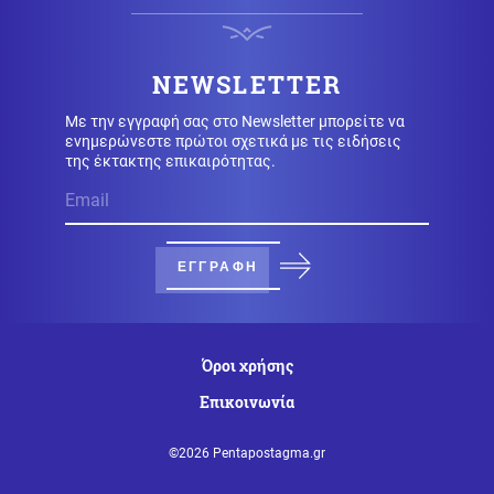
Κοινωνία
09.08.2026 - 11:52
Χαλκιδική: Οριοθετήθηκε άμεσα πυρκαγιά στα
NEWSLETTER
Πυργαδίκια
Με την εγγραφή σας στο Newsletter μπορείτε να
ενημερώνεστε πρώτοι σχετικά με τις ειδήσεις
Κοινωνία
της έκτακτης επικαιρότητας.
09.08.2026 - 11:45
Συναγερμός στην Έδεσσα για την εξαφάνιση 31χρονου
ΕΓΓΡΑΦΗ
Κόσμος
09.08.2026 - 11:38
Σαουδική Αραβία: Οι Χούθι ανέλαβαν την ευθύνη για
επίθεση σε διυλιστήριο της Aramco
Όροι χρήσης
Κοινωνία
09.08.2026 - 11:37
Επικοινωνία
Στον εισαγγελέα ο ιδιοκτήτης του beach bar για τον
θάνατο του 4χρονου στην Πάρο
©2026 Pentapostagma.gr