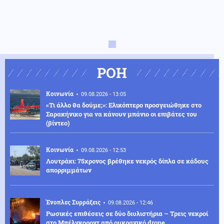
ΡΟΗ
Κοινωνία
09.08.2026 - 13:05
«Τι άλλο θα δούμε;»: Ελικόπτερο προσγειώθηκε στο
Σαρακήνικο για να κάνουν μπάνιο οι επιβάτες του
(βίντεο)
Κοινωνία
09.08.2026 - 12:53
Λουτράκι: 75χρονος βρέθηκε νεκρός δίπλα σε κάδους
απορριμμάτων
Ένοπλες Συρράξεις
09.08.2026 - 12:46
Ρωσικές επιθέσεις σε δύο διυλιστήρια – Τρεις νεκροί
στο Μπέλγκοροντ από ουκρανικό drone