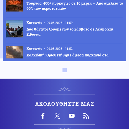
Τουρνάς: 400+ πυρκαγιές σε 10 μέρες – Από αμέλεια το
90% των περιστατικών
Κοινωνία
09.08.2026 - 11:59
Δύο θάνατοι λουομένων το Σάββατο σε Λέσβο και
Σιθωνία
Κοινωνία
09.08.2026 - 11:52
Χαλκιδική: Οριοθετήθηκε άμεσα πυρκαγιά στα
Πυργαδίκια
Κοινωνία
09.08.2026 - 11:45
Συναγερμός στην Έδεσσα για την εξαφάνιση 31χρονου
Κόσμος
09.08.2026 - 11:38
ΑΚΟΛΟΥΘΗΣΤΕ ΜΑΣ
Σαουδική Αραβία: Οι Χούθι ανέλαβαν την ευθύνη για
επίθεση σε διυλιστήριο της Aramco
Κοινωνία
09.08.2026 - 11:37