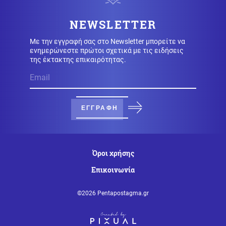
Στον εισαγγελέα ο ιδιοκτήτης του beach bar για τον
θάνατο του 4χρονου στην Πάρο
NEWSLETTER
Κόσμος
Με την εγγραφή σας στο Newsletter μπορείτε να
09.08.2026 - 11:30
ενημερώνεστε πρώτοι σχετικά με τις ειδήσεις
ΗΠΑ: «Δώρο» 1 δισ. δολάρια στη Κολομβία στην
της έκτακτης επικαιρότητας.
ορκωμοσία του νέου προέδρου
Ελληνοτουρκικά
09.08.2026 - 11:26
Ο Τούρκος ΥΠΕΞ Φιντάν καλεί την Αίγυπτο να ενταχθεί
στη "Συμφωνία της Μέκκας" - Τεράστιοι οι κίνδυνοι
ΕΓΓΡΑΦΗ
για την Ελλάδα
Κόσμος
09.08.2026 - 11:25
Ο «στόλος του Χίτλερ» αναδύεται στον Δούναβη: Η
Όροι χρήσης
ξηρασία φέρνει στο φως τα ναυάγια των Ναζί
Επικοινωνία
Κύπρος
09.08.2026 - 11:22
Φειδίας Παναγιώτου: Αντιδράσεις για την εμφάνισή
©2026 Pentapostagma.gr
του σε εκδήλωση μνήμης για Ισαάκ και Σολωμού
Κοινωνία