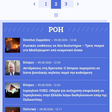
Προηγούμενη σελίδα
1
2
3
Next page
ΡΟΗ
Ένοπλες Συρράξεις
09.08.2026 - 12:46
Ρωσικές επιθέσεις σε δύο διυλιστήρια – Τρεις νεκροί
στο Μπέλγκοροντ από ουκρανικό drone
Κόσμος
09.08.2026 - 12:34
Αντιδράσεις στη Βρετανία: Ο Άντριου παραμένει σε
λίστα βασιλικής κηδείας παρά την καθαίρεση
Κόσμος
09.08.2026 - 12:24
Ισραηλινό ΥΠΕΞ: Οδηγία για αυξημένη επιφυλακή σε
Ισραηλινούς στην Ελλάδα λόγω διαδηλώσεων υπέρ της
Παλαιστίνης
Πολιτική
09.08.2026 - 12:11