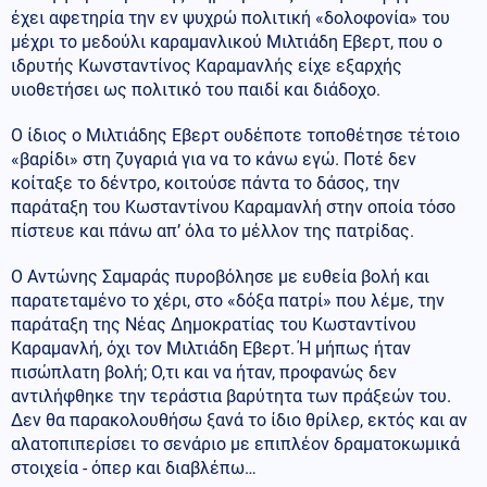
έχει αφετηρία την εν ψυχρώ πολιτική «δολοφονία» του
μέχρι το μεδούλι καραμανλικού Μιλτιάδη Εβερτ, που ο
ιδρυτής Κωνσταντίνος Καραμανλής είχε εξαρχής
υιοθετήσει ως πολιτικό του παιδί και διάδοχο.
Ο ίδιος ο Μιλτιάδης Εβερτ ουδέποτε τοποθέτησε τέτοιο
«βαρίδι» στη ζυγαριά για να το κάνω εγώ. Ποτέ δεν
κοίταξε το δέντρο, κοιτούσε πάντα το δάσος, την
παράταξη του Κωσταντίνου Καραμανλή στην οποία τόσο
πίστευε και πάνω απ’ όλα το μέλλον της πατρίδας.
Ο Αντώνης Σαμαράς πυροβόλησε με ευθεία βολή και
παρατεταμένο το χέρι, στο «δόξα πατρί» που λέμε, την
παράταξη της Νέας Δημοκρατίας του Κωσταντίνου
Καραμανλή, όχι τον Μιλτιάδη Εβερτ. Ή μήπως ήταν
πισώπλατη βολή; Ο,τι και να ήταν, προφανώς δεν
αντιλήφθηκε την τεράστια βαρύτητα των πράξεών του.
Δεν θα παρακολουθήσω ξανά το ίδιο θρίλερ, εκτός και αν
αλατοπιπερίσει το σενάριο με επιπλέον δραματοκωμικά
στοιχεία - όπερ και διαβλέπω…