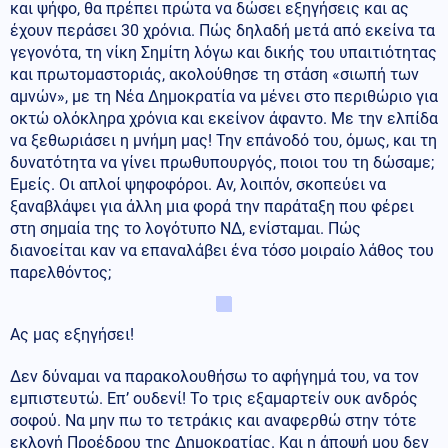
και ψήφο, θα πρέπει πρώτα να δώσει εξηγήσεις και ας
έχουν περάσει 30 χρόνια. Πώς δηλαδή μετά από εκείνα τα
γεγονότα, τη νίκη Σημίτη λόγω και δικής του υπαιτιότητας
και πρωτομαστοριάς, ακολούθησε τη στάση «σιωπή των
αμνών», με τη Νέα Δημοκρατία να μένει στο περιθώριο για
οκτώ ολόκληρα χρόνια και εκείνον άφαντο. Με την ελπίδα
να ξεθωριάσει η μνήμη μας! Την επάνοδό του, όμως, και τη
δυνατότητα να γίνει πρωθυπουργός, ποιοι του τη δώσαμε;
Εμείς. Οι απλοί ψηφοφόροι. Αν, λοιπόν, σκοπεύει να
ξαναβλάψει για άλλη μια φορά την παράταξη που φέρει
στη σημαία της το λογότυπο ΝΔ, ενίσταμαι. Πώς
διανοείται καν να επαναλάβει ένα τόσο μοιραίο λάθος του
παρελθόντος;
Ας μας εξηγήσει!
Δεν δύναμαι να παρακολουθήσω το αφήγημά του, να τον
εμπιστευτώ. Επ’ ουδενί! Το τρις εξαμαρτείν ουκ ανδρός
σοφού. Να μην πω το τετράκις και αναφερθώ στην τότε
εκλογή Προέδρου της Δημοκρατίας. Και η άποψή μου δεν