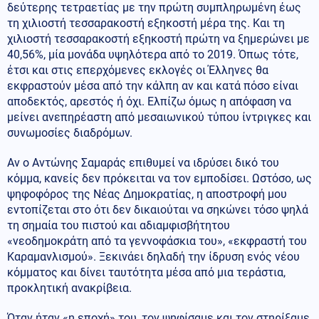
δεύτερης τετραετίας με την πρώτη συμπληρωμένη έως
τη χιλιοστή τεσσαρακοστή εξηκοστή μέρα της. Και τη
χιλιοστή τεσσαρακοστή εξηκοστή πρώτη να ξημερώνει με
40,56%, μία μονάδα υψηλότερα από το 2019. Όπως τότε,
έτσι και στις επερχόμενες εκλογές οι Έλληνες θα
εκφραστούν μέσα από την κάλπη αν και κατά πόσο είναι
αποδεκτός, αρεστός ή όχι. Ελπίζω όμως η απόφαση να
μείνει ανεπηρέαστη από μεσαιωνικού τύπου ίντριγκες και
συνωμοσίες διαδρόμων.
Αν ο Αντώνης Σαμαράς επιθυμεί να ιδρύσει δικό του
κόμμα, κανείς δεν πρόκειται να τον εμποδίσει. Ωστόσο, ως
ψηφοφόρος της Νέας Δημοκρατίας, η αποστροφή μου
εντοπίζεται στο ότι δεν δικαιούται να σηκώνει τόσο ψηλά
τη σημαία του πιστού και αδιαμφισβήτητου
«νεοδημοκράτη από τα γεννοφάσκια του», «εκφραστή του
Καραμανλισμού». Ξεκινάει δηλαδή την ίδρυση ενός νέου
κόμματος και δίνει ταυτότητα μέσα από μια τεράστια,
προκλητική ανακρίβεια.
Όταν ήταν «η εποχή» του, τον ψηφίσαμε και τον στηρίξαμε