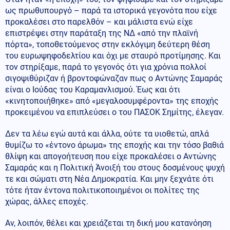
ως πρωθυπουργό – παρά τα ιστορικά γεγονότα που είχε
προκαλέσει στο παρελθόν – και μάλιστα ενώ είχε
επιστρέψει στην παράταξη της ΝΔ «από την πλαϊνή
πόρτα», τοποθετούμενος στην εκλόγιμη δεύτερη θέση
του ευρωψηφοδελτίου και όχι με σταυρό προτίμησης. Και
τον στηρίξαμε, παρά το γεγονός ότι για χρόνια πολλοί
σιγοψιθύριζαν ή βροντοφώναζαν πως ο Αντώνης Σαμαράς
είναι ο Ιούδας του Καραμανλισμού. Έως και ότι
«κινητοποιήθηκε» από «μεγαλοσυμφέροντα» της εποχής
προκειμένου να επιπλεύσει ο του ΠΑΣΟΚ Σημίτης, έλεγαν.
Δεν τα λέω εγώ αυτά και άλλα, ούτε τα υιοθετώ, απλά
θυμίζω το «έντονο άρωμα» της εποχής και την τόσο βαθιά
θλίψη και απογοήτευση που είχε προκαλέσει ο Αντώνης
Σαμαράς και η Πολιτική Άνοιξή του στους δοσμένους ψυχή
τε και σώματι στη Νέα Δημοκρατία. Και μην ξεχνάτε ότι
τότε ήταν έντονα πολιτικοποιημένοι οι πολίτες της
χώρας, άλλες εποχές.
Αν, λοιπόν, θέλει και χρειάζεται τη δική μου κατανόηση