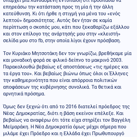
υπάρχει μια λανθασμένη εντύπωση ότι προσπαθώ να
επηρεάσω την κατάσταση προς τη μία ή την άλλη
κατεύθυνση. Κι ότι ήρθε η στιγμή για μένα του «ενός
λεπτού» δημοσιότητας. Αυτός δεν ήταν σε καμία
περίπτωση ο σκοπός μου, κάτι που ξεκαθαρίζω εξάλλου
και στον επίλογο της ανάρτησής μου στην «κλειστή»
σελίδα μου στο fb, στην οποία λίγοι έχουν πρόσβαση.
Τον Κυριάκο Μητσοτάκη δεν τον γνωρίζω, βρεθήκαμε μία
και μοναδική φορά σε φιλικό δείπνο το μακρινό 2003.
Παρακολουθώ βεβαίως εξ αποστάσεως «τις ημέρες και
τα έργα του». Και βεβαίως βιώνω όπως όλοι οι Έλληνες
την καθημερινότητα που είναι απόρροια πολιτικών
αποφάσεων της κυβέρνησης συνολικά. Τα θετικά και
αρνητικά πρόσημα.
Όμως δεν ξεχνώ ότι από το 2016 διατελεί πρόεδρος της
Νέας Δημοκρατίας, διότι η βάση εκείνον επέλεξε. Και
βεβαίως να αναφέρω ότι τότε είχα στηρίξει τον Βαγγέλη
Μεϊμαράκη. Η Νέα Δημοκρατία όμως μέχρι σήμερα που
μιλάμε έχει Πρόεδρο και η Ελλάδα έχει Πρωθυπουργό