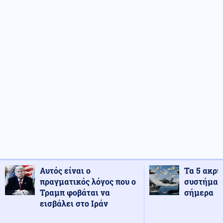
Αυτός είναι ο
Τα 5 ακρι
πραγματικός λόγος που ο
συστήματ
Τραμπ φοβάται να
σήμερα
εισβάλει στο Ιράν