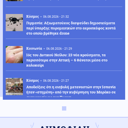
Κόσμος
06.08.2026 - 21:32
Γερμανία: Αξιωματούχος διαψεύδει δημοσιεύματα
περί ύπαρξης πυρομαχικών στο αεροσκάφος κοντά
στο οποίο βρέθηκε drone
Κοινωνία
06.08.2026 - 21:29
Ιός του Δυτικού Νείλου: 23 νέα κρούσματα, τα
περισσότερα στην Αττική – 6 θάνατοι μέσα στο
καλοκαίρι
Κόσμος
06.08.2026 - 21:27
Αποδείξεις ότι η εισβολή μεταναστών στην Ισπανία
ήταν «στημένη» από την κυβέρνηση του Μαρόκο σε
συνεργασία με τον Τραμπ
Ελληνοτουρκικά
06.08.2026 - 21:25
Αιγαίο: Εικονική αερομαχία ανάμεσα σε ελληνικά και
τουρκικά F-16 – Δεκάδες παραβιάσεις και παραβάσεις