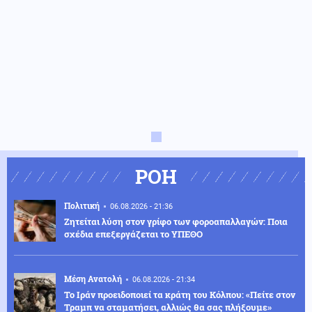
ΡΟΗ
Πολιτική
06.08.2026 - 21:36
Ζητείται λύση στον γρίφο των φοροαπαλλαγών: Ποια
σχέδια επεξεργάζεται το ΥΠΕΘΟ
Μέση Ανατολή
06.08.2026 - 21:34
Το Ιράν προειδοποιεί τα κράτη του Κόλπου: «Πείτε στον
Τραμπ να σταματήσει, αλλιώς θα σας πλήξουμε»