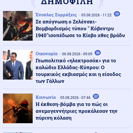
ΔΗΜΟΦΙΛΗ
Ένοπλες Συρράξεις
72
Οικονομία
05.08.2026 - 11:22
06.08.2026 - 21:21
Σε απόγνωση ο Ζελένσκι-
Χρηματιστήριο Αθηνών: Ήπια διόρθωση μετά το ράλι –
Σε υψηλά 11 μηνών η Metlen
Βομβαρδισμός τύπου " Κόβεντρυ
1940"ισοπέδωσε το Κίεβο χθες βράδυ
Κοινωνία
06.08.2026 - 21:17
Συνελήφθησαν ο διευθυντής κι ο τεχνικός ασφαλείας
Οικονομία
39
06.08.2026 - 09:09
του ΔΕΔΔΗΕ στην Άρτα με εντολή εισαγγελέα
Γεωπολιτικό «ηλεκτροσόκ» για το
καλώδιο Ελλάδας-Κύπρου: Ο
τουρκικός εκβιασμός και η είσοδος
Κοινωνία
06.08.2026 - 21:16
των Γάλλων
Χαλκιδική: Νεκρός 69χρονος λουόμενος στην παραλία
της Σίβηρης
Κοινωνία
27
05.08.2026 - 07:46
Η έκθεση-βόμβα για το πώς οι
Εσωτερική Ασφάλεια
06.08.2026 - 21:14
ανεμογεννήτριες προκάλεσαν την
Οριοθετήθηκε η φωτιά στην Κρήνη Φαρσάλων, ήχησε
πύρινη κόλαση
το 112