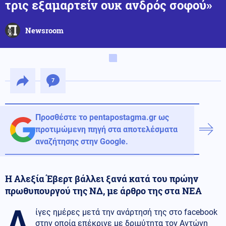
τρις εξαμαρτείν ουκ ανδρός σοφού»
Newsroom
7
Προσθέστε το pentapostagma.gr ως
προτιμώμενη πηγή στα αποτελέσματα
αναζήτησης στην Google.
Η Αλεξία Έβερτ βάλλει ξανά κατά του πρώην
πρωθυπουργού της ΝΔ, με άρθρο της στα ΝΕΑ
Λ
ίγες ημέρες μετά την ανάρτησή της στο facebook
στην οποία επέκρινε με δριμύτητα τον Αντώνη