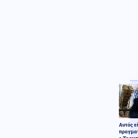
Μας τρέλαναν με τα UFO!! Το
Πεντάγωνο δημοσίευσε 41
ακόμη αρχεία για εξωγήινους -
Τι λένε Άγιοι της Ορθοδοξίας
για το θέμα αυτό
08.08.2026 - 18:00
Στα Ηνωμένα Αραβικά Εμιράτα
δύο πάνοπλα ελληνικά
ελικόπτερα Apache AH-64D
Πολιτική
08.08.2026 - 17:54
Τουρνάς: «Απέναντι σε ακραία
καιρικά φαινόμενα δεν
υπάρχουν περιθώρια
εφησυχασμού»
Κόσμος
08.08.2026 - 17:51
Δαρδανέλια: Η Τουρκία βάζει
περιορισμούς στη διέλευση
πλοίων
Αυτός ε
πραγματ
Πολιτική
08.08.2026 - 17:44