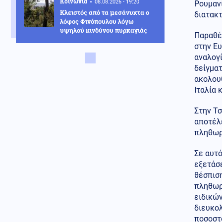
Κοινωνία
08.08.2026 - 19:20
Ρουμανί
Κλειστός από τα μεσάνυχτα ο
διατακτ
λόφος Φινόπουλου λόγω
υψηλού κινδύνου πυρκαγιάς
Παραθέτ
στην Ευ
Αθλητισμός
08.08.2026 - 19:08
αναλογί
Τζολάκης: Ντεμπούτο στη Χαλ
δείγματ
ως βασικός κόντρα στην
Άιντραχτ
ακολουθ
Ιταλία 
Κοινωνία
08.08.2026 - 19:03
Ψηφιακή Κάρτα Αγρότη: Ποιες
Στην Τσ
αλλαγές φέρνει η 28η
αποτέλ
Αυγούστου
πληθωρ
Υγεία
08.08.2026 - 18:54
Σε αυτό
Διαβήτης και παχυσαρκία: Οι
εξετάσε
κίνδυνοι των θεραπειών στις
υψηλές θερμοκρασίες
θέσπιση
πληθωρι
Κοινωνία
08.08.2026 - 18:45
ειδικών
Σε Red Code η Αττική και άλλες
διευκο
πέντε περιοχές της χώρας
ποσοστ