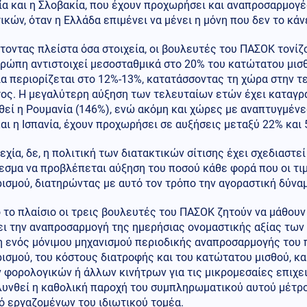
α και η Σλοβακία, που έχουν προχωρήσει και αναπροσαρμογέ
ικών, όταν η Ελλάδα επιμένει να μένει η μόνη που δεν το κάνε
οντας πλείστα όσα στοιχεία, οι βουλευτές του ΠΑΣΟΚ τονίζο
ρώπη αντιστοιχεί μεσοσταθμικά στο 20% του κατώτατου μισθ
α περιορίζεται στο 12%-13%, κατατάσσοντας τη χώρα στην τ
ος. Η μεγαλύτερη αύξηση των τελευταίων ετών έχει καταγρα
εί η Ρουμανία (146%), ενώ ακόμη και χώρες με αναπτυγμένες
και η Ισπανία, έχουν προχωρήσει σε αυξήσεις μεταξύ 22% και
εχία, δε, η πολιτική των διατακτικών σίτισης έχει σχεδιαστεί
εσμα να προβλέπεται αύξηση του ποσού κάθε φορά που οι τι
ισμού, διατηρώντας με αυτό τον τρόπο την αγοραστική δύνα
 το πλαίσιο οι τρεις βουλευτές του ΠΑΣΟΚ ζητούν να μάθουν
ι την αναπροσαρμογή της ημερήσιας ονομαστικής αξίας των 
 ενός μόνιμου μηχανισμού περιοδικής αναπροσαρμογής του π
σμού, του κόστους διατροφής και του κατώτατου μισθού, κα
 φορολογικών ή άλλων κινήτρων για τις μικρομεσαίες επιχε
λυνθεί η καθολική παροχή του συμπληρωματικού αυτού μέτρο
ό εργαζομένων του ιδιωτικού τομέα.