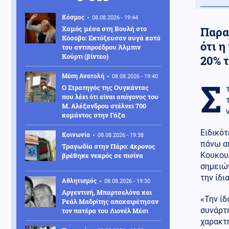
Κόσμος
08.08.2026 - 19:44
Χαμός μέσα στη Βουλή στο
Παρα
Κόσοβο: Εκτόξευσαν αυγά κατά
ότι η
του αντιπροέδρου Άλμπιν
Κούρτι (βίντεο)
20% 
Μέση Ανατολή
08.08.2026 - 19:40
Σ
Ο Στρατηγός της Ουγκάντας
που λέει ότι είναι απόγονος του
Μ. Αλέξανδρου στέλνει 700
κομάντος στην Γάζα
Ειδικότ
Κοινωνία
08.08.2026 - 19:38
πάνω α
Τραγωδία στην Πάρο: 4χρονος
Κουκου
βρέθηκε νεκρός σε πισίνα
σημειών
την ίδι
Αθλητισμός
08.08.2026 - 19:30
Αργεντινή, Μπαρτσελόνα και
«Την ίδ
Ρεάλ Μαδρίτης αποχαιρέτησαν
συνάρτη
τον πατέρα του Λιονέλ Μέσι
χαρακτη