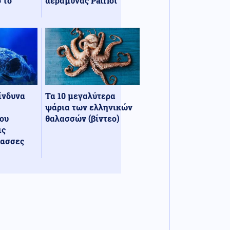
 το
αεράμυνας Patriot
κίνδυνα
Τα 10 μεγαλύτερα
ψάρια των ελληνικών
ου
θαλασσών (βίντεο)
ις
λασσες