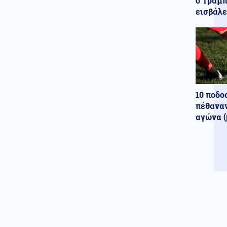
ο Τραμπ
Χαρακόπουλος: «Να αλλάξει το
εισβάλε
πλαίσιο αποζημιώσεων για τα
βιολογικά προϊόντα»
Κοινωνία
08.08.2026 - 17:38
Μετώπη: Χωρίς τις αισθήσεις
του ανασύρθηκε 43χρονος
άντρας
08.08.2026 - 17:30
10 ποδο
Γιατί ζήτησαν τα Ηνωμένα
πέθαναν
Αραβικά Εμιράτα 2 ελληνικά
αγώνα (
επιθετικά ελικόπτερα Apache
AH-64D;