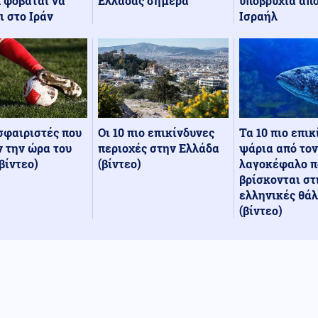
Ελλάδας σήμερα
υποβρύχια από
 φοβάται να
Ισραήλ
ι στο Ιράν
Οι 10 πιο επικίνδυνες
Τα 10 πιο επι
σφαιριστές που
περιοχές στην Ελλάδα
ψάρια από τον
 την ώρα του
(βίντεο)
λαγοκέφαλο π
βίντεο)
βρίσκονται στ
ελληνικές θά
(βίντεο)