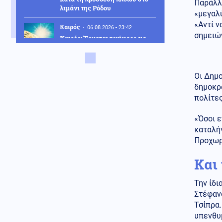
Παράλλ
λιμάνι της Ρόδου
«μεγαλ
«Αντί ν
Καιρός
06.08.2026 - 23:42
σημειών
Καιρός: Έρχεται τριήμερο με
40άρια και ισχυρά μελτέμια
Κοινωνία
06.08.2026 - 23:34
Οι Δημ
Έφτασε στην Ελλάδα η 46χρονη
δημοκρα
που κατηγορείται για
πολίτες
συμμετοχή στην τραγωδία της
Marfin – Κρατείται στη ΓΑΔΑ
«Όσοι ε
ΗΠΑ
καταλήγ
06.08.2026 - 23:26
ΗΠΑ: Στήριξη στην Ισπανία για
Προχωρ
Θέουτα και Μελίγια, επίθεση
στον Σάντσεθ για το
Και
μεταναστευτικό
Την ίδι
Μέση Ανατολή
06.08.2026 - 23:17
Στέφαν
Ισραήλ: «Φρένο» στην
Τσίπρα
αποχώρηση από νέες περιοχές
του νότιου Λιβάνου έως ότου
υπενθυμ