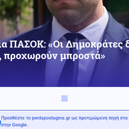
ια ΠΑΣΟΚ: «Οι Δημοκράτες 
ι, προχωρούν μπροστά»
Προσθέστε το pentapostagma.gr ως προτιμώμενη πηγή στα
στην Google.