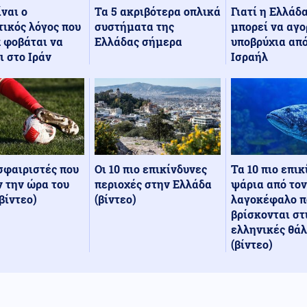
Τα 5 ακριβότερα οπλικά
Γιατί η Ελλάδ
ίναι ο
συστήματα της
μπορεί να αγο
ικός λόγος που
Ελλάδας σήμερα
υποβρύχια από
 φοβάται να
Ισραήλ
ι στο Ιράν
Οι 10 πιο επικίνδυνες
Τα 10 πιο επι
σφαιριστές που
περιοχές στην Ελλάδα
ψάρια από τον
 την ώρα του
(βίντεο)
λαγοκέφαλο π
βίντεο)
βρίσκονται στ
ελληνικές θά
(βίντεο)