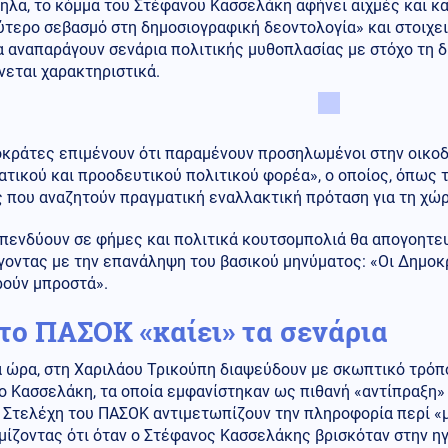
ηλα, το κόμμα του Στέφανου Κασσελάκη αφήνει αιχμές και 
ύτερο σεβασμό στη δημοσιογραφική δεοντολογία» και στοιχ
α αναπαράγουν σενάρια πολιτικής μυθοπλασίας με στόχο τη 
εται χαρακτηριστικά.
οκράτες επιμένουν ότι παραμένουν προσηλωμένοι στην οικοδ
τικού και προοδευτικού πολιτικού φορέα», ο οποίος, όπως 
 που αναζητούν πραγματική εναλλακτική πρόταση για τη χώρ
πενδύουν σε φήμες και πολιτικά κουτσομπολιά θα απογοητευ
οντας με την επανάληψη του βασικού μηνύματος: «Οι Δημοκρ
ούν μπροστά».
 το ΠΑΣΟΚ «καίει» τα σενάρια
α ώρα, στη Χαριλάου Τρικούπη διαψεύδουν με σκωπτικό τρόπ
ο Κασσελάκη, τα οποία εμφανίστηκαν ως πιθανή «αντίπραξη»
. Στελέχη του ΠΑΣΟΚ αντιμετωπίζουν την πληροφορία περί «
ίζοντας ότι όταν ο Στέφανος Κασσελάκης βρισκόταν στην ηγ