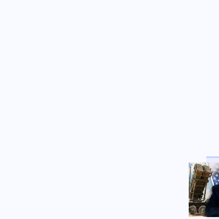
Κόσμος
06.08.2026 - 23:02
Ο Ερντογάν θα επισκεφτεί τη
Σαουδική Αραβία την
Παρασκευή
Ελληνοτουρκικά
06.08.2026 - 22:59
Ο Τούρκος "Γκρίζος Λύκος"
Μπαχτσελί "λαγός" του
Ερντογάν ζητάει την
απελευθέρωση Οτσαλάν! Πως
επηρεάζονται προς το
χειρότερο τα Ελληνοτουρκικά;
Περιβάλλον
06.08.2026 - 22:59
Το μυστήριο που απασχολεί
τους παλαιοντολόγους: Γιατί δεν
υπήρξαν ποτέ δεινόσαυροι σε
μέγεθος ποντικιού
Κόσμος
06.08.2026 - 22:58
Από τη Μύκονο στο Βατικανό: Ο
Μαθιου Μακκόναχι με τον