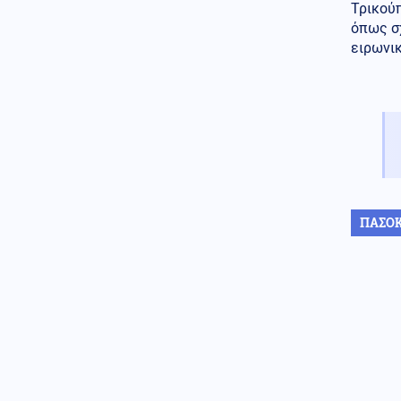
εφαρμοστεί η συμφωνία
Τρικούπ
όπως σχ
Κόσμος
06.08.2026 - 23:14
ειρωνι
Επιβεβαιώνεται η ανοδική τάση
της AfD στη Γερμανία: Στο 28%
ανέβηκε, βυθίζεται η
δημοτικότητα του Μερτς
Κόσμος
06.08.2026 - 23:07
Ξεκινά δελτίο νερού στο
Πουέρτο Ρίκο λόγω της
ξηρασίας
ΠΑΣΟ
Κοινωνία
06.08.2026 - 23:06
Διατάχθηκε ΕΔΕ για τους
αστυνομικούς που εμπλέκονται
στην υπόθεση της 75χρονης
στα Χανιά
Κόσμος
06.08.2026 - 23:04
Τουρκία: Σχέδιο διάσωσης για
δύο ιστορικά ορθόδοξα
μοναστήρια της Τραπεζούντας