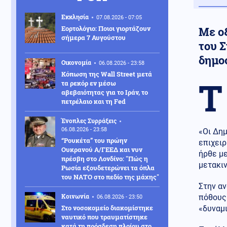
Εκκλησία
07.08.2026 - 07:05
Εορτολόγιο: Ποιοι γιορτάζουν
Με ο
σήμερα 7 Αυγούστου
του 
δημο
Οικονομία
06.08.2026 - 23:58
Κόπωση της Wall Street μετά
Τ
τα ρεκόρ εν μέσω
αβεβαιότητας για το Ιράν, το
πετρέλαιο και τη Fed
Ένοπλες Συρράξεις
06.08.2026 - 23:58
«Οι Δη
“Ρουκέτα” του πρώην
επιχειρ
Ουκρανού Α/ΓΕΕΔ και νυν
ήρθε μ
πρέσβη στο Λονδίνο: "Πώς η
μετακι
Ρωσία εξουδετερώνει τα όπλα
του ΝΑΤΟ στο πεδίο της μάχης"
Στην αν
Κοινωνία
πόθους»
06.08.2026 - 23:50
Στο νοσοκομείο διακομίστηκε
«δυναμ
ναυτικό που τραυματίστηκε
κατά τη πρόσδεση πλοίου στο