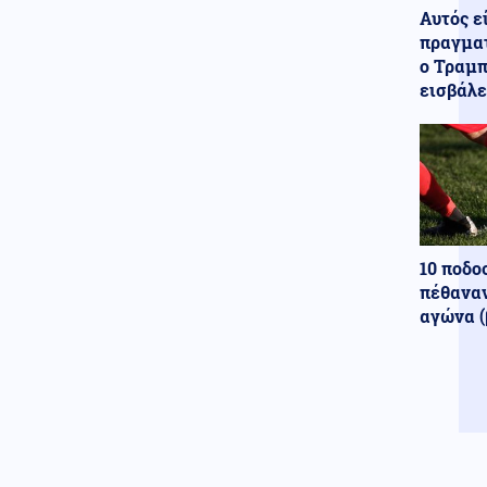
Πάπα, του χτύπησε σαν...
Αυτός ε
φιλαράκι τον ώμο, δείτε βίντεο
πραγματ
ο Τραμπ
Κόσμος
06.08.2026 - 22:56
εισβάλε
Φρίκη στη Βρετανία: Πρώην
χασάπης τεμάχισε 55χρονο
εργαζόμενό του και τον έβαλε
σε βαρέλι με τσιμέντο επειδή
νόμιζε ότι τον έκλεβε
Κόσμος
06.08.2026 - 22:55
Μετά τη Θέουτα, πολιτικοί στην
Ισπανία ζητούν να γίνει το
10 ποδο
Μουντιάλ του 2030 χωρίς το
πέθαναν
Μαρόκο
αγώνα (
Μέση Ανατολή
06.08.2026 - 22:54
Εκρήξεις στο νησί Κεσμ και
συναγερμός στον Περσικό
Κόλπο – Στο «υψηλό» ο
κίνδυνος για τα λιμάνια και τη
ναυτιλία
Κόσμος
06.08.2026 - 22:53