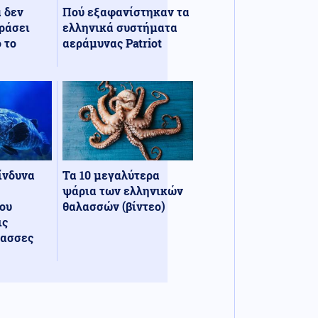
α δεν
Πού εξαφανίστηκαν τα
ράσει
ελληνικά συστήματα
 το
αεράμυνας Patriot
κίνδυνα
Τα 10 μεγαλύτερα
ψάρια των ελληνικών
ου
θαλασσών (βίντεο)
ις
λασσες