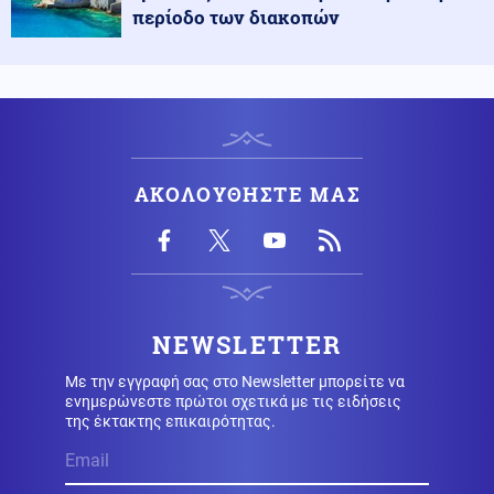
περίοδο των διακοπών
Κύπρος
09.08.2026 - 11:22
Φειδίας Παναγιώτου: Αντιδράσεις για την εμφάνισή
του σε εκδήλωση μνήμης για Ισαάκ και Σολωμού
Κοινωνία
09.08.2026 - 11:16
ΑΚΟΛΟΥΘΗΣΤΕ ΜΑΣ
Νεαρός Παλαιστίνιος κλείδωσε ανήλικη στο σπίτι του
στα Χανιά, την έσωσαν οι φωνές της
Κόσμος
09.08.2026 - 11:15
Μαζικός γάμος 1.500 ζευγαριών στη Νιγηρία
NEWSLETTER
Με την εγγραφή σας στο Newsletter μπορείτε να
ενημερώνεστε πρώτοι σχετικά με τις ειδήσεις
Πολιτική
09.08.2026 - 11:08
της έκτακτης επικαιρότητας.
Στην Κρήτη ο Μητσοτάκης, συνεχίζει τις διακοπές του
– Πού βρέθηκε το Σάββατο