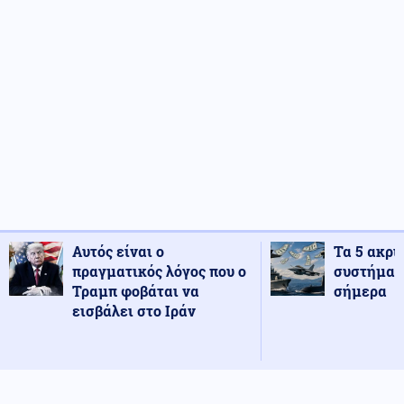
Αυτός είναι ο
Τα 5 ακρι
πραγματικός λόγος που ο
συστήματ
Τραμπ φοβάται να
σήμερα
εισβάλει στο Ιράν