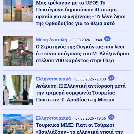
Μας τρέλαναν με τα UFO!! Το
επίθεση σε διυλιστήριο της Aramco
Πεντάγωνο δημοσίευσε 41 ακόμη
αρχεία για εξωγήινους - Τι λένε Άγιοι
της Ορθοδοξίας για το θέμα αυτό
Κοινωνία
09.08.2026 - 11:37
Στον εισαγγελέα ο ιδιοκτήτης του beach bar για τον
θάνατο του 4χρονου στην Πάρο
Μέση Ανατολή
19
08.08.2026 - 19:40
Ο Στρατηγός της Ουγκάντας που λέει
ότι είναι απόγονος του Μ. Αλέξανδρου
Κόσμος
09.08.2026 - 11:30
στέλνει 700 κομάντος στην Γάζα
ΗΠΑ: «Δώρο» 1 δισ. δολάρια στη Κολομβία στην
ορκωμοσία του νέου προέδρου
Ελληνοτουρκικά
77
08.08.2026 - 23:00
Ανάλυση: Η Ελληνική αντίδραση μετά
Ελληνοτουρκικά
09.08.2026 - 11:26
την τριμερή συμφωνία Τουρκίας-
Ο Τούρκος ΥΠΕΞ Φιντάν καλεί την Αίγυπτο να ενταχθεί
στη "Συμφωνία της Μέκκας" - Τεράστιοι οι κίνδυνοι
Πακιστάν-Σ. Αραβίας στη Μέκκα
για την Ελλάδα
Ελληνοτουρκικά
35
07.08.2026 - 18:56
Κόσμος
09.08.2026 - 11:25
Τουρκικά ΜΜΕ: Γιατί οι Τούρκοι
Ο «στόλος του Χίτλερ» αναδύεται στον Δούναβη: Η
«βουλιάζουν» τα ελληνικά νησιά την
ξηρασία φέρνει στο φως τα ναυάγια των Ναζί