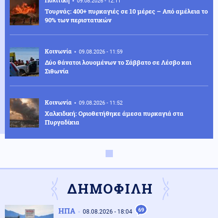
09.08.2026 - 12:11
Τουρνάς: 400+ πυρκαγιές σε 10 μέρες – Από αμέλεια το
90% των περιστατικών
Κοινωνία
09.08.2026 - 11:59
Δύο θάνατοι λουομένων το Σάββατο σε Λέσβο και
Σιθωνία
Κοινωνία
09.08.2026 - 11:52
Χαλκιδική: Οριοθετήθηκε άμεσα πυρκαγιά στα
Πυργαδίκια
Κοινωνία
09.08.2026 - 11:45
Συναγερμός στην Έδεσσα για την εξαφάνιση 31χρονου
ΔΗΜΟΦΙΛΗ
Κόσμος
09.08.2026 - 11:38
ΗΠΑ
69
08.08.2026 - 18:04
Σαουδική Αραβία: Οι Χούθι ανέλαβαν την ευθύνη για