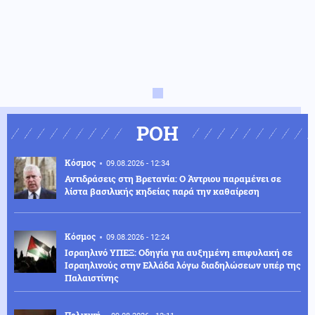
ΡΟΗ
Κόσμος
09.08.2026 - 12:34
Αντιδράσεις στη Βρετανία: Ο Άντριου παραμένει σε
λίστα βασιλικής κηδείας παρά την καθαίρεση
Κόσμος
09.08.2026 - 12:24
Ισραηλινό ΥΠΕΞ: Οδηγία για αυξημένη επιφυλακή σε
Ισραηλινούς στην Ελλάδα λόγω διαδηλώσεων υπέρ της
Παλαιστίνης
Πολιτική