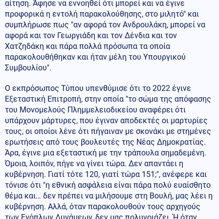
αίτηση. Άφησε να εννοηθεί ότι μπορεί και να έγινε
προφορικά η εντολή παρακολούθησης, στο μιλητό" και
συμπλήρωσε πως "αν αφορά τον Ανδρουλάκη, μπορεί να
αφορά και τον Γεωργιάδη και τον Δένδια και τον
Χατζηδάκη και πάρα πολλά πρόσωπα τα οποία
παρακολουθήθηκαν και ήταν μέλη του Υπουργικού
Συμβουλίου".
Ο εκπρόσωπος Τύπου υπενθύμισε ότι το 2022 έγινε
Εξεταστική Επιτροπή, στην οποία "το σώμα της απόφασης
του Μονομελούς Πλημμελειοδικείου αναφέρει ότι
υπάρχουν μάρτυρες, που έγιναν αποδεκτές οι μαρτυρίες
τους, οι οποίοι λένε ότι πήγαιναν με σκονάκι με στημένες
ερωτήσεις από τους βουλευτές της Νέας Δημοκρατίας.
Άρα, έγινε μια εξεταστική με την τράπουλα σημαδεμένη.
Όμοια, λοιπόν, πήγε να γίνει τώρα. Δεν απαντάει η
κυβέρνηση. Γιατί τότε 120, γιατί τώρα 151;", ανέφερε και
τόνισε ότι "η εθνική ασφάλεια είναι πάρα πολύ ευαίσθητο
θέμα και… δεν πρέπει να μιλήσουμε στη Βουλή, μας λέει η
κυβέρνηση. Αλλά, όταν παρακολουθούν τους αρχηγούς
των Ενόπλων Δυνάμεων, δεν μας πολυνοιάζει. Ή όταν