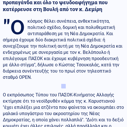
προπαγάνδα και όλο το ψευδοαφήγημα που
κατέρρευσε στη Βουλή από τον κ. Δεμίρη
"Ο
κόσμος θέλει συνέπεια, ανθεκτικότητα,
πολιτικό σχέδιο, δομική και πολυθεματική
αντιπαράθεση με τη Νέα Δημοκρατία. Και
σήμερα έχουμε δύο διακριτικά πολιτικά σχέδια: ή
συνεχίζουμε την πολιτική αυτή με τη Νέα Δημοκρατία και
ενδεχομένως με συνεργασία με τον κ. Βελόπουλο ή
επιλέγουμε ΠΑΣΟΚ και έχουμε κυβέρνηση προοδευτική
με άλλο στίγμα", δήλωσε ο Κώστας Τσουκαλάς, κατά την
διάρκεια συνέντευξής του το πρωί στον τηλεοπτικό
σταθμό ΟΡΕΝ.
Ο εκπρόσωπος Τύπου του ΠΑΣΟΚ-Κινήματος Αλλαγής
εκτίμησε ότι το νεοϊδρυθέν κόμμα της κ. Καρυστιανού
"έχει επιλέξει μια ατζέντα που φαίνεται να ακουμπάει στο
μαλακό υπογάστριο του ακροατηρίου της Νέας
Δημοκρατίας, η οποία χάνει πολλαπλά". "Διότι και το δεξιό
κομμάτι έχει άλλες επιλογές, αλλά παράλληλα και ο