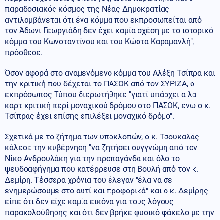
παραδοσιακός κόσμος της Νέας Δημοκρατίας
αντιλαμβάνεται ότι ένα κόμμα που εκπροσωπείται από
τον Άδωνι Γεωργιάδη δεν έχει καμία σχέση με το ιστορικό
κόμμα του Κωνσταντίνου και του Κώστα Καραμανλή",
πρόσθεσε.
Όσον αφορά στο αναμενόμενο κόμμα του Αλέξη Τσίπρα και
την κριτική που δέχεται το ΠΑΣΟΚ από τον ΣΥΡΙΖΑ, ο
εκπρόσωπος Τύπου διερωτήθηκε "γιατί υπάρχει α λα
καρτ κριτική περί μοναχικού δρόμου στο ΠΑΣΟΚ, ενώ ο κ.
Τσίπρας έχει επίσης επιλέξει μοναχικό δρόμο".
Σχετικά με το ζήτημα των υποκλοπών, ο κ. Τσουκαλάς
κάλεσε την κυβέρνηση "να ζητήσει συγγνώμη από τον
Νίκο Ανδρουλάκη για την προπαγάνδα και όλο το
ψευδοαφήγημα που κατέρρευσε στη Βουλή από τον κ.
Δεμίρη. Τέσσερα χρόνια του έλεγαν "έλα να σε
ενημερώσουμε στο αυτί και προφορικά" και ο κ. Δεμίρης
είπε ότι δεν είχε καμία εικόνα για τους λόγους
παρακολούθησης και ότι δεν βρήκε φυσικό φάκελο με την