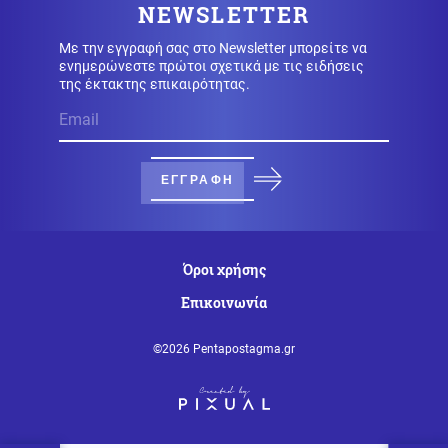
NEWSLETTER
σύντροφό του
Με την εγγραφή σας στο Newsletter μπορείτε να
ενημερώνεστε πρώτοι σχετικά με τις ειδήσεις
Κόσμος
της έκτακτης επικαιρότητας.
08.08.2026 - 16:40
Η παραλία έγινε ακριβή υπόθεση: Πόσο κοστίζει μια
μέρα δίπλα στη θάλασσα
ΕΓΓΡΑΦΗ
Κόσμος
08.08.2026 - 16:37
Ιταλία: Όλες οι πόλεις στο υψηλότερο επίπεδο
προειδοποίησης για καύσωνα
Όροι χρήσης
Κοινωνία
08.08.2026 - 16:25
Επικοινωνία
Πυρκαγιά σε χαμηλή βλάστηση στη Σίνδο
Θεσσαλονίκης
©2026 Pentapostagma.gr
Κόσμος
08.08.2026 - 16:22
ΟΗΕ: Αυξάνεται ο κίνδυνος νέας ανάφλεξης στην
Υεμένη