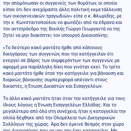
την απομόνωσαν οι συγγενείς των θυμάτων, οι οποίοι
είπαν ότι δεν ανεχόμαστε άλλη πολιτική εκμετάλλευση
των οικογενειακών τραγωδιών» είπε ο κ. Φλωρίδης, με
την κ. Κωνσταντοπούλου να φωνάζει από τα έδρανα και
τον αντιπρόεδρο της Βουλής Γιώργο Γεωργαντά να της
ζητεί να μην διακόπτει τον υπουργό Δικαιοσύνης.
«Το δεύτερο κακό μαντάτο ήρθε από κάποιους
δικηγόρους των συγγενών, που την κατήγγειλαν ότι
ενεργεί σε βάρος των συμφερόντων των συγγενών, με
αφορμή μια παράλληλη δίκη που γινόταν εκεί. Το τρίτο
κακό μαντάτο ήρθε όταν την κατήγγειλε για βάναυση και
διαρκώς βάναυσης συμπεριφορά απέναντι στους
δικαστές, η Ένωση Δικαστών και Εισαγγελέων.
Το άλλο κακό μαντάτο ήταν όταν την κατήγγειλε για τους
ίδιους λόγους η Ένωση Εισαγγελέων Ελλάδας. Και το
μεγαλύτερο από όλα στη συνέχεια, ήταν η καταγγελία την
οποία δέχθηκε από την Ολομέλεια των Δικηγορικών
Συλλόγων της χώρας. Άρα δεν έμεινε θεσμός στον χώρο
της Δικαιοσύνης που να μην την έχει καταγγείλει. Με