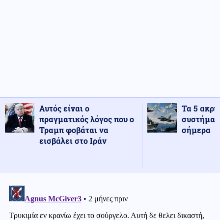
Αυτός είναι ο
Τα 5 ακρι
πραγματικός λόγος που ο
συστήματ
Τραμπ φοβάται να
σήμερα
εισβάλει στο Ιράν