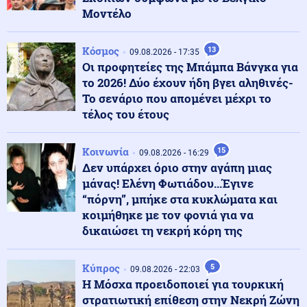
Μοντέλο
Εσωτερική Ασφάλεια
10.08.2026 - 08:24
Φωτιά τώρα στον Κουβαρά
Κόσμος
13
09.08.2026 - 17:35
Οι προφητείες της Μπάμπα Βάνγκα για
το 2026! Δύο έχουν ήδη βγει αληθινές-
Ρωσία
10.08.2026 - 08:16
Το σενάριο που απομένει μέχρι το
Ρωσία και Ουκρανία έλυσαν τα χέρια τους - Βροχή
τέλος του έτους
πυραύλων που ισοπεδώνουν τα πάντα
Κοινωνία
15
09.08.2026 - 16:29
Κοινωνία
10.08.2026 - 08:16
Δεν υπάρχει όριο στην αγάπη μιας
Άγρια καταδίωξη έξω από το ΑΧΕΠΑ στη Θεσσαλονίκη
μάνας! Ελένη Φωτιάδου...Έγινε
“πόρνη”, μπήκε στα κυκλώματα και
κοιμήθηκε με τον φονιά για να
δικαιώσει τη νεκρή κόρη της
Ένοπλες Συρράξεις
10.08.2026 - 08:04
Ουκρανία: Πέντε τραυματίες από ρωσικές
κατευθυνόμενες βόμβες στην πόλη Σούμι
Κύπρος
5
09.08.2026 - 22:03
Η Μόσχα προειδοποιεί για τουρκική
στρατιωτική επίθεση στην Νεκρή Ζώνη
Ένοπλες Συρράξεις
10.08.2026 - 08:00