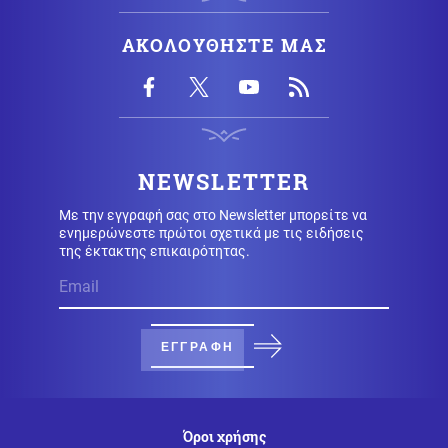
Ελληνοτουρκικά
06.08.2026 - 22:59
ΑΚΟΛΟΥΘΗΣΤΕ ΜΑΣ
Ο Τούρκος "Γκρίζος Λύκος" Μπαχτσελί "λαγός" του
Ερντογάν ζητάει την απελευθέρωση Οτσαλάν! Πως
επηρεάζονται προς το χειρότερο τα Ελληνοτουρκικά;
Περιβάλλον
06.08.2026 - 22:59
Το μυστήριο που απασχολεί τους παλαιοντολόγους:
NEWSLETTER
Γιατί δεν υπήρξαν ποτέ δεινόσαυροι σε μέγεθος
ποντικιού
Με την εγγραφή σας στο Newsletter μπορείτε να
ενημερώνεστε πρώτοι σχετικά με τις ειδήσεις
της έκτακτης επικαιρότητας.
Κόσμος
06.08.2026 - 22:58
Από τη Μύκονο στο Βατικανό: Ο Μαθιου Μακκόναχι με
τον Πάπα, του χτύπησε σαν... φιλαράκι τον ώμο, δείτε
βίντεο
ΕΓΓΡΑΦΗ
Κόσμος
06.08.2026 - 22:56
Φρίκη στη Βρετανία: Πρώην χασάπης τεμάχισε
55χρονο εργαζόμενό του και τον έβαλε σε βαρέλι με
τσιμέντο επειδή νόμιζε ότι τον έκλεβε
Όροι χρήσης