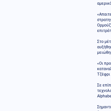
Τουλάχιστον 3 νεκροί και
αμερικά
πολλοί τραυματίες από ρωσικά
πλήγματα στην Ουκρανία
«Απαιτε
Κόσμος
στρατηγ
09.08.2026 - 08:31
Δυστύχημα στο Περού: 13
Ορμούζ 
νεκροί και 4 τραυματίες σε
επιτρέπ
σύγκρουση βαν και νταλίκας
Στο μέτ
Κόσμος
09.08.2026 - 08:30
αυξήθηκ
Φωτιά σε εγκαταστάσεις της
μειώθηκ
Aramco στην Τζιζάν της
Σαουδικής Αραβίας
«Οι πρ
Ελληνοτουρκικά
καταναλ
09.08.2026 - 08:20
Τζέφρι 
Νέα πρόκληση Φιντάν για
Κύπρο: «Δεν σας
Σε επί
αναγνωρίζουμε ως κράτος»
τεχνολο
Εσωτερική Ασφάλεια
Alphabe
09.08.2026 - 08:17
Φωτιές: «Κόκκινος»
Σημαντ
συναγερμός σήμερα σε Αττική