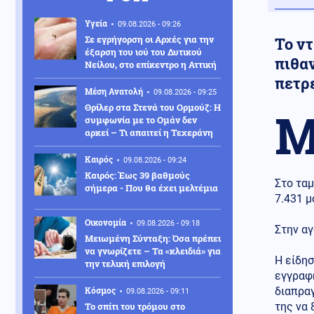
Υγεία
09.08.2026 - 09:26
Σε εγρήγορση οι Αρχές για την
Το ν
έξαρση του ιού του Δυτικού
πιθα
Νείλου, στο επίκεντρο η Αττική
πετρ
Μέση Ανατολή
09.08.2026 - 09:25
Θρίλερ στα Στενά του Ορμούζ: Η
συμφωνία με το Ομάν δεν
αρκεί – Τι απαιτεί η Τεχεράνη
Καιρός
09.08.2026 - 09:24
Καιρός: Έως 39 βαθμούς
Στο ταμ
σήμερα - Που θα έχει μελτέμια
7.431 μ
Οικονομία
09.08.2026 - 09:18
Στην αγ
Μειωμένη Σύνταξη: Όσα πρέπει
να γνωρίζετε – Τα «κλειδιά» για
Η είδησ
την τελική επιλογή
εγγραφή
Κόσμος
διαπραγ
09.08.2026 - 09:11
Το σπίτι του τρόμου στο
της να