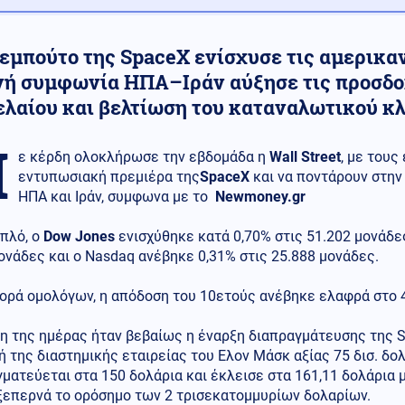
τεμπούτο της SpaceX ενίσχυσε τις αμερικα
νή συμφωνία ΗΠΑ–Ιράν αύξησε τις προσδο
ελαίου και βελτίωση του καταναλωτικού κ
Μ
ε κέρδη ολοκλήρωσε την εβδομάδα η
Wall Street
, με τους
εντυπωσιακή πρεμιέρα της
SpaceX
και να ποντάρουν στην
ΗΠΑ και Ιράν, συμφωνα με το
Newmoney.gr
πλό, ο
Dow Jones
ενισχύθηκε κατά 0,70% στις 51.202 μονάδε
ονάδες και ο Nasdaq ανέβηκε 0,31% στις 25.888 μονάδες.
ορά ομολόγων, η απόδοση του 10ετούς ανέβηκε ελαφρά στο 4
η της ημέρας ήταν βεβαίως η έναρξη διαπραγμάτευσης της S
 της διαστημικής εταιρείας του Ελον Μάσκ αξίας 75 δισ. δο
ματεύεται στα 150 δολάρια και έκλεισε στα 161,11 δολάρια 
 ξεπερνά το ορόσημο των 2 τρισεκατομμυρίων δολαρίων.