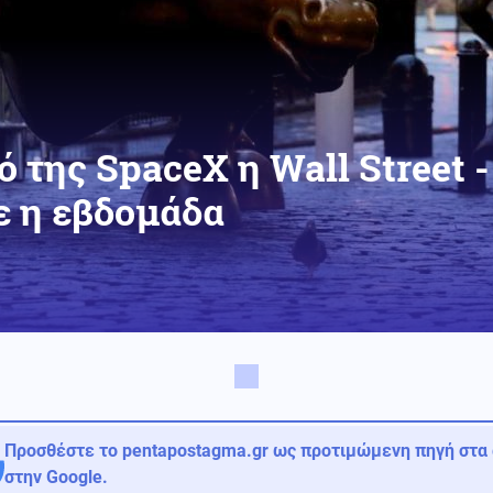
ό της SpaceX η Wall Street 
 η εβδομάδα
Προσθέστε το pentapostagma.gr ως προτιμώμενη πηγή στα
στην Google.