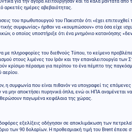
ντικά για την αγορά λειτούργησαν και τα καλά μαντάτα από
πό αρκετές ημέρες αβεβαιότητας.
σεις του πρωθυπουργού του Πακιστάν ότι «έχει επιτευχθεί 
τικής συμφωνίας» ήρθαν να «κουμπώσουν» στα όσα είχε ισχυ
κών, ο οποίος υποστήριξε ότι ένα μνημόνιο κατανόησης «δεν
α με πληροφορίες του διεθνούς Τύπου, το κείμενο προβλέπε
σμού στους λιμένες του Ιράν και την επαναλειτουργία των Σ
ούν κρίσιμο πέρασμα για περίπου το ένα πέμπτο της παγκόσ
 αερίου.
ν, η συμφωνία που είναι πιθανόν να υπογραφεί τις επόμενε
ν να μην αποκτήσει πυρηνικά όπλα, ενώ οι ΗΠΑ αναμένεται ν
θερώσουν παγωμένα κεφάλαια της χώρας.
ιδοφόρες εξελίξεις οδήγησαν σε αποκλιμάκωση των πετρελα
όριο των 90 δολαρίων. Η προθεσμιακή τιμή του Brent έπεσε σ