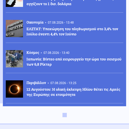
αγγίζουν το 1 δισ. δολάρια
Οικονομία
07.08.2026 - 13:48
ΕΛΣΤΑΤ: Υποχώρηση του πληθωρισμού στο 3,4% τον
Ιούλιο έναντι 4,4% τον Ιούνιο
Κόσμος
07.08.2026 - 13:40
Ιαπωνία: Βίντεο από χειρουργείο την ώρα του σεισμού
των 6,8 Ρίχτερ
Περιβάλλον
07.08.2026 - 13:25
12 Αυγούστου: Η ολική έκλειψη Ηλίου θέτει τις Αρχές
της Ευρώπης σε ετοιμότητα
Κοινωνία
07.08.2026 - 13:15
Λάρισα: Μοτοσικλέτα προσέκρουσε σε σταθμευμένο
ΙΧ – Ο αναβάτης εγκατέλειψε το σημείο (βίντεο)