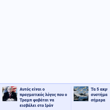
Αυτός είναι ο
Τα 5 ακρι
πραγματικός λόγος που ο
συστήματ
Τραμπ φοβάται να
σήμερα
εισβάλει στο Ιράν