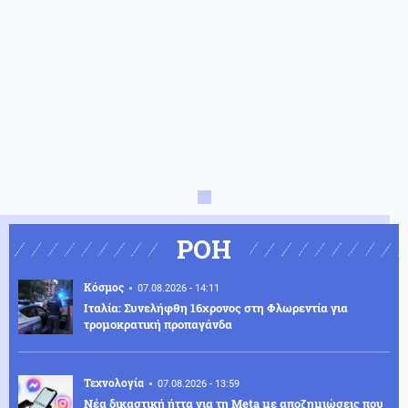
ΡΟΗ
Κόσμος
07.08.2026 - 14:11
Ιταλία: Συνελήφθη 16χρονος στη Φλωρεντία για
τρομοκρατική προπαγάνδα
Τεχνολογία
07.08.2026 - 13:59
Νέα δικαστική ήττα για τη Meta με αποζημιώσεις που