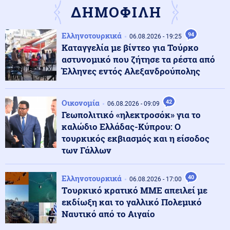
ΔΗΜΟΦΙΛΗ
Κοινωνία
07.08.2026 - 13:07
Ελληνοτουρκικά
94
Θήβα: Άνδρας εμβόλιζε επανειλημμένα παρκαρισμένο
06.08.2026 - 19:25
αυτοκίνητο μετά από καβγά (βίντεο)
Καταγγελία με βίντεο για Τούρκο
αστυνομικό που ζήτησε τα ρέστα από
Έλληνες εντός Αλεξανδρούπολης
Ρωσία
07.08.2026 - 13:05
Ρώσοι χάκερ βρήκαν απόρρητα έγγραφα – Το ΝΑΤΟ
χτυπάει απευθείας ρωσικό έδαφος
Οικονομία
42
06.08.2026 - 09:09
Γεωπολιτικό «ηλεκτροσόκ» για το
καλώδιο Ελλάδας-Κύπρου: Ο
Οικονομία
07.08.2026 - 12:53
τουρκικός εκβιασμός και η είσοδος
Διόρθωση στο Χρηματιστήριο Αθηνών μετά το υψηλό
των Γάλλων
σερί
Ελληνοτουρκικά
40
06.08.2026 - 17:00
Κοινωνία
07.08.2026 - 12:50
Tουρκικό κρατικό ΜΜΕ απειλεί με
Το επίμονο βλέμμα του σκύλου σας: Τι προσπαθεί να
εκδίωξη και το γαλλικό Πολεμικό
σας πει
Ναυτικό από το Αιγαίο