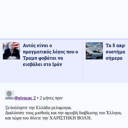
Αυτός είναι ο
Τα 5 ακρι
πραγματικός λόγος που ο
συστήματ
Τραμπ φοβάται να
σήμερα
εισβάλει στο Ιράν