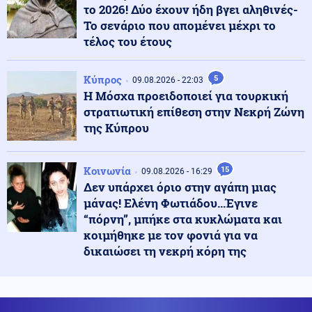
το 2026! Δύο έχουν ήδη βγει αληθινές-
Πολιτική
10.08.2026 - 08:55
Το σενάριο που απομένει μέχρι το
Καρυστιανού για μαζικές αποχωρήσεις: Δέχθηκα
τέλος του έτους
πιέσεις από το σύστημα - Ο Θανάσης Αυγερινός μας
προσέγγισε
Κύπρος
5
09.08.2026 - 22:03
Η Μόσχα προειδοποιεί για τουρκική
Κοινωνία
10.08.2026 - 08:47
στρατιωτική επίθεση στην Νεκρή Ζώνη
Τραγωδία με 4χρονο στην Πάρο: «Φωνάζαμε,
κλαίγαμε, ουρλιάζαμε» - Όσα αναφέρει ο πατέρας του
της Κύπρου
παιδιού
Κοινωνία
15
09.08.2026 - 16:29
Κόσμος
10.08.2026 - 08:40
Δεν υπάρχει όριο στην αγάπη μιας
Γερμανία: Νέο περιστατικό εντοπισμού drones πάνω
από στρατιωτική βάση προκαλεί ανησυχίες
μάνας! Ελένη Φωτιάδου...Έγινε
“πόρνη”, μπήκε στα κυκλώματα και
κοιμήθηκε με τον φονιά για να
Περιβάλλον
10.08.2026 - 08:36
δικαιώσει τη νεκρή κόρη της
Η Δυτική Ευρώπη έζησε το θερμότερο ξεκίνημα
καλοκαιριού όλων των εποχών