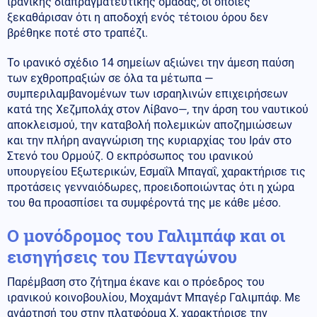
ιρανικής διαπραγματευτικής ομάδας, οι οποίες
ξεκαθάρισαν ότι η αποδοχή ενός τέτοιου όρου δεν
βρέθηκε ποτέ στο τραπέζι.
Το ιρανικό σχέδιο 14 σημείων αξιώνει την άμεση παύση
των εχθροπραξιών σε όλα τα μέτωπα —
συμπεριλαμβανομένων των ισραηλινών επιχειρήσεων
κατά της Χεζμπολάχ στον Λίβανο—, την άρση του ναυτικού
αποκλεισμού, την καταβολή πολεμικών αποζημιώσεων
και την πλήρη αναγνώριση της κυριαρχίας του Ιράν στο
Στενό του Ορμούζ. Ο εκπρόσωπος του ιρανικού
υπουργείου Εξωτερικών, Εσμαΐλ Μπαγαΐ, χαρακτήρισε τις
προτάσεις γενναιόδωρες, προειδοποιώντας ότι η χώρα
του θα προασπίσει τα συμφέροντά της με κάθε μέσο.
Ο μονόδρομος του Γαλιμπάφ και οι
εισηγήσεις του Πενταγώνου
Παρέμβαση στο ζήτημα έκανε και ο πρόεδρος του
ιρανικού κοινοβουλίου, Μοχαμάντ Μπαγέρ Γαλιμπάφ. Με
ανάρτησή του στην πλατφόρμα X, χαρακτήρισε την