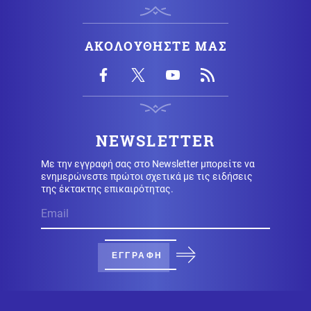
Οικονομία
10.08.2026 - 08:31
Ένοπλες δυνάμεις: Επίδομα διοίκησης από 100 έως 500
ευρώ - Ποιοι είναι οι δικαιούχοι
ΑΚΟΛΟΥΘΗΣΤΕ ΜΑΣ
Κοινωνία
10.08.2026 - 08:27
Ανασφάλιστα οχήματα: Έρχεται ΑΙ για τους ελέγχους -
Εξονυχιστικός έλεγχος για τις ενστάσεις
NEWSLETTER
Κυβέρνηση
10.08.2026 - 08:24
Με την εγγραφή σας στο Newsletter μπορείτε να
Το «χαρτί» Μητσοτάκη για τη ΔΕΘ: «Πρεσάρισμα» στο
ενημερώνεστε πρώτοι σχετικά με τις ειδήσεις
δημογραφικό και φοροελαφρύνσεις
της έκτακτης επικαιρότητας.
Εσωτερική Ασφάλεια
10.08.2026 - 08:24
Φωτιά τώρα στον Κουβαρά
ΕΓΓΡΑΦΗ
Ρωσία
10.08.2026 - 08:16