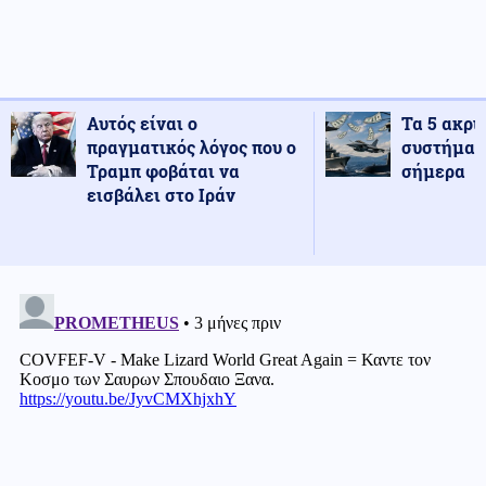
Αυτός είναι ο
Τα 5 ακρι
πραγματικός λόγος που ο
συστήματ
Τραμπ φοβάται να
σήμερα
εισβάλει στο Ιράν