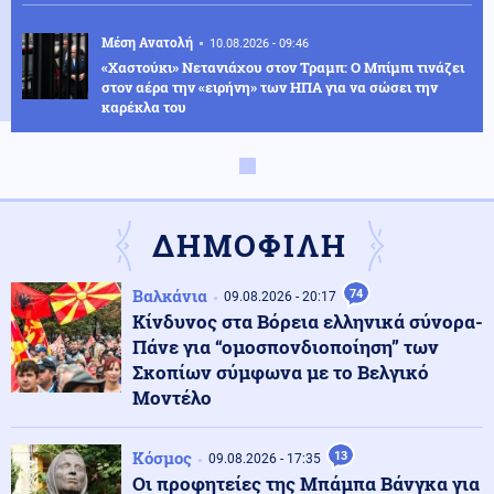
Μέση Ανατολή
10.08.2026 - 09:46
«Χαστούκι» Νετανιάχου στον Τραμπ: Ο Μπίμπι τινάζει
στον αέρα την «ειρήνη» των ΗΠΑ για να σώσει την
καρέκλα του
Κόσμος
10.08.2026 - 09:34
Politico: Γιατί η Μελόνι ανεβάζει τους τόνους στο
Μεταναστευτικό και συγκρούεται με τη Μαδρίτη;
ΔΗΜΟΦΙΛΗ
Αθλητισμός
10.08.2026 - 09:19
Βαλκάνια
74
09.08.2026 - 20:17
Ευρωπαϊκό Πρωτάθλημα Στίβου: Πρεμιέρα σήμερα στο
Κίνδυνος στα Βόρεια ελληνικά σύνορα-
Μπέρμιγχαμ - Ξεχωρίζει η συμμετοχή Τεντόγλου
Πάνε για “ομοσπονδιοποίηση” των
Σκοπίων σύμφωνα με το Βελγικό
Μοντέλο
Οικονομία
10.08.2026 - 09:14
Παρατείνεται έως τις 30 Νοεμβρίου το πρόγραμμα
«Εξοικονομώ - Επιχειρώ» για πάνω από 400
Κόσμος
13
09.08.2026 - 17:35
επιχειρήσεις
Οι προφητείες της Μπάμπα Βάνγκα για