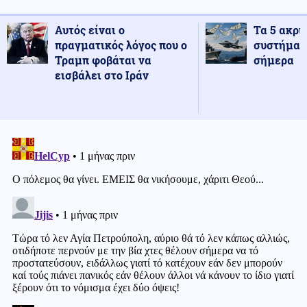
Αυτός είναι ο
Τα 5 ακρι
πραγματικός λόγος που ο
συστήματ
Τραμπ φοβάται να
σήμερα
εισβάλει στο Ιράν