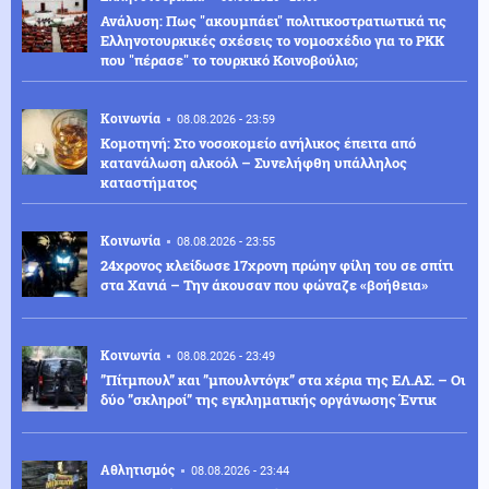
Ανάλυση: Πως "ακουμπάει" πολιτικοστρατιωτικά τις
Ελληνοτουρκικές σχέσεις το νομοσχέδιο για το PKK
που "πέρασε" το τουρκικό Κοινοβούλιο;
Κοινωνία
08.08.2026 - 23:59
Κομοτηνή: Στο νοσοκομείο ανήλικος έπειτα από
κατανάλωση αλκοόλ – Συνελήφθη υπάλληλος
καταστήματος
Κοινωνία
08.08.2026 - 23:55
24χρονος κλείδωσε 17χρονη πρώην φίλη του σε σπίτι
στα Χανιά – Την άκουσαν που φώναζε «βοήθεια»
Κοινωνία
08.08.2026 - 23:49
”Πίτμπουλ” και ”μπουλντόγκ” στα χέρια της ΕΛ.ΑΣ. – Οι
δύο ”σκληροί” της εγκληματικής οργάνωσης Έντικ
Αθλητισμός
08.08.2026 - 23:44