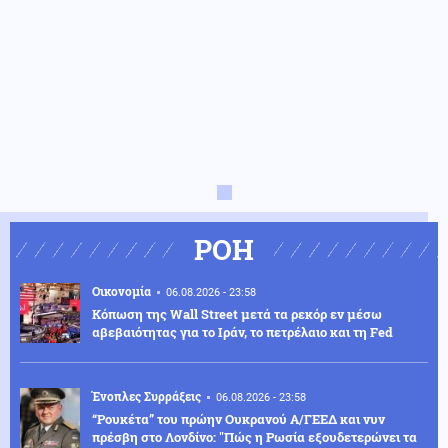
ΡΟΗ
Οικονομία
06.08.2026 - 23:58
Κόπωση της Wall Street μετά τα ρεκόρ εν μέσω
αβεβαιότητας για το Ιράν, το πετρέλαιο και τη Fed
Ένοπλες Συρράξεις
06.08.2026 - 23:58
“Ρουκέτα” του πρώην Ουκρανού Α/ΓΕΕΔ και νυν
πρέσβη στο Λονδίνο: "Πώς η Ρωσία εξουδετερώνει τα