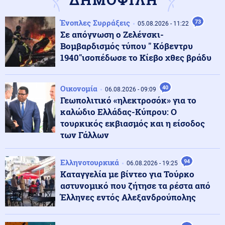
Ένοπλες Συρράξεις
73
Μέση Ανατολή
05.08.2026 - 11:22
06.08.2026 - 23:17
Σε απόγνωση ο Ζελένσκι-
Ισραήλ: «Φρένο» στην αποχώρηση από νέες περιοχές
του νότιου Λιβάνου έως ότου εφαρμοστεί η συμφωνία
Βομβαρδισμός τύπου " Κόβεντρυ
1940"ισοπέδωσε το Κίεβο χθες βράδυ
Κόσμος
06.08.2026 - 23:14
Επιβεβαιώνεται η ανοδική τάση της AfD στη Γερμανία:
Οικονομία
40
06.08.2026 - 09:09
Στο 28% ανέβηκε, βυθίζεται η δημοτικότητα του Μερτς
Γεωπολιτικό «ηλεκτροσόκ» για το
καλώδιο Ελλάδας-Κύπρου: Ο
τουρκικός εκβιασμός και η είσοδος
Κόσμος
06.08.2026 - 23:07
των Γάλλων
Ξεκινά δελτίο νερού στο Πουέρτο Ρίκο λόγω της
ξηρασίας
Ελληνοτουρκικά
94
06.08.2026 - 19:25
Καταγγελία με βίντεο για Τούρκο
Κοινωνία
06.08.2026 - 23:06
αστυνομικό που ζήτησε τα ρέστα από
Διατάχθηκε ΕΔΕ για τους αστυνομικούς που
Έλληνες εντός Αλεξανδρούπολης
εμπλέκονται στην υπόθεση της 75χρονης στα Χανιά