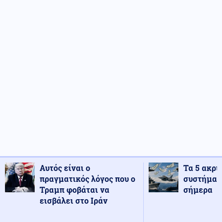
Αυτός είναι ο
Τα 5 ακρι
πραγματικός λόγος που ο
συστήματ
Τραμπ φοβάται να
σήμερα
εισβάλει στο Ιράν