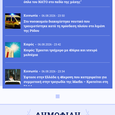
όπλα του ΝΑΤΟ στο πεδίο της μάχης"
Κοινωνία
06.08.2026 - 23:50
Στο νοσοκομείο διακομίστηκε ναυτικό που
τραυματίστηκε κατά τη πρόσδεση πλοίου στο λιμάνι
της Ρόδου
Καιρός
06.08.2026 - 23:42
Καιρός: Έρχεται τριήμερο με 40άρια και ισχυρά
μελτέμια
Κοινωνία
06.08.2026 - 23:34
Έφτασε στην Ελλάδα η 46χρονη που κατηγορείται για
συμμετοχή στην τραγωδία της Marfin – Κρατείται στη
ΓΑΔΑ
ΗΠΑ
06.08.2026 - 23:26
ΗΠΑ: Στήριξη στην Ισπανία για Θέουτα και Μελίγια,
επίθεση στον Σάντσεθ για το μεταναστευτικό
ΔΗΜΟΦΙΛΗ