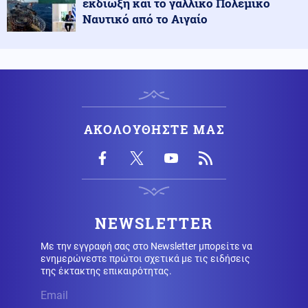
εκδίωξη και το γαλλικό Πολεμικό
αιτήσεις
Ναυτικό από το Αιγαίο
Κοινωνία
07.08.2026 - 07:23
Πόρτο Γερμενό: Πάνω από 100 σπίτια με
ολοκληρωτικές ζημιές
Κοινωνία
07.08.2026 - 07:17
ΑΚΟΛΟΥΘΗΣΤΕ ΜΑΣ
Marfin: Πώς η τεχνητή νοημοσύνη οδήγησε στη
σύλληψη της 46χρονης
Καιρός
07.08.2026 - 07:16
Καιρός: Ξεκινά τριήμερο κύμα ζέστης – Έως τους 40°C
η θερμοκρασία
NEWSLETTER
Με την εγγραφή σας στο Newsletter μπορείτε να
ενημερώνεστε πρώτοι σχετικά με τις ειδήσεις
Εκκλησία
07.08.2026 - 07:05
της έκτακτης επικαιρότητας.
Εορτολόγιο: Ποιοι γιορτάζουν σήμερα 7 Αυγούστου