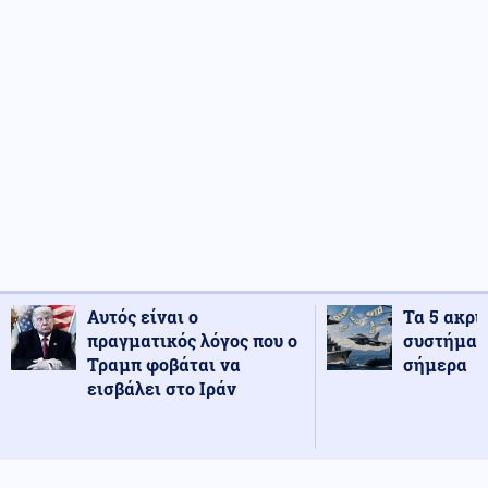
Αυτός είναι ο
Τα 5 ακρι
πραγματικός λόγος που ο
συστήματ
Τραμπ φοβάται να
σήμερα
εισβάλει στο Ιράν