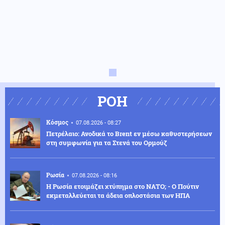
ΡΟΗ
Κόσμος
07.08.2026 - 08:27
Πετρέλαιο: Ανοδικά το Brent εν μέσω καθυστερήσεων
στη συμφωνία για τα Στενά του Ορμούζ
Ρωσία
07.08.2026 - 08:16
Η Ρωσία ετοιμάζει χτύπημα στο ΝΑΤΟ; - Ο Πούτιν
εκμεταλλεύεται τα άδεια οπλοστάσια των ΗΠΑ