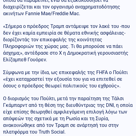
οποία θα παραμείνει, ενώ θα εξακολουθήσει να
διαχειρίζεται και τον οργανισμό αναχρηματοδότησης
ακινήτων Fannie Mae/Freddie Mac.
«Σήμερα ο πρόεδρος Τραμπ αντάμειψε τον λακέ του -που
δεν έχει καμία εμπειρία σε θέματα εθνικής ασφάλειας-
διορίζοντάς τον επικεφαλής της κοινότητας
Πληροφοριών της χώρας μας. Τι θα μπορούσε να πάει
άσχημα;», αντέδρασε στο Χ η Δημοκρατική γερουσιαστής
Ελίζαμπεθ Γουόρεν.
Σύμφωνα με την ίδια, ως επικεφαλής της FHFA ο Πούλτι
«έχει καταχραστεί την εξουσία του για να επιτεθεί σε
όσους ο πρόεδρος θεωρεί πολιτικούς του εχθρούς».
Ο διορισμός του Πούλτι, μετά την παραίτηση της Τάλσι
Γκάμπαρντ από τη θέση της διευθύντριας της DNI, η οποία
είχε επίσης θεωρηθεί αμφιλεγόμενη επιλογή λόγω των
απόψεών της σχετικά με τη Ρωσία και τη Συρία,
ανακοινώθηκε από τον Τραμπ σε ανάρτησή του στην
πλατφόρμα του Truth Social.