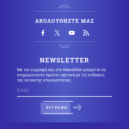
Πολιτική
06.08.2026 - 12:14
Μητσοτάκης: «Η απόφασή μας να υπαχθεί ο ΟΠΕΚΕΠΕ
στην ΑΑΔΕ δικαιώθηκε»
ΑΚΟΛΟΥΘΗΣΤΕ ΜΑΣ
Επιστήμη
06.08.2026 - 12:05
Αμφιλεγόμενη μελέτη Ουκρανών: Η Σελήνη λειτουργεί
ως μυστική βάση UFO;
NEWSLETTER
Πολιτική
06.08.2026 - 11:53
Με την εγγραφή σας στο Newsletter μπορείτε να
ΕΛΑΣ κατά Γεωργιάδη για την κατάρρευση οροφής στο
ενημερώνεστε πρώτοι σχετικά με τις ειδήσεις
Νοσοκομείο Κορίνθου
της έκτακτης επικαιρότητας.
Κοινωνία
06.08.2026 - 11:47
Αγροτικές ενισχύσεις: Σε λειτουργία η νέα πλατφόρμα
myAGRO της ΑΑΔΕ
ΕΓΓΡΑΦΗ
Κόσμος
06.08.2026 - 11:36