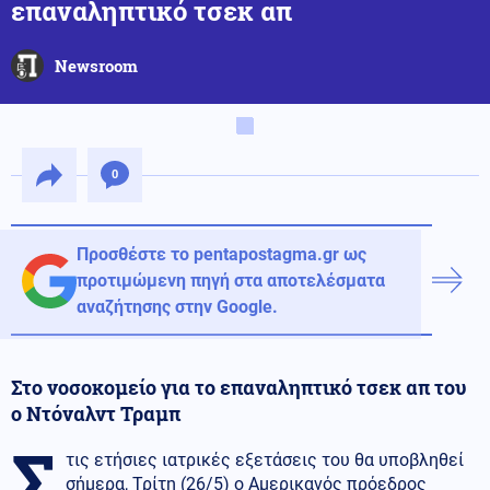
επαναληπτικό τσεκ απ
Newsroom
0
Προσθέστε το pentapostagma.gr ως
προτιμώμενη πηγή στα αποτελέσματα
αναζήτησης στην Google.
Στο νοσοκομείο για το επαναληπτικό τσεκ απ του
ο Ντόναλντ Τραμπ
Σ
τις ετήσιες ιατρικές εξετάσεις του θα υποβληθεί
σήμερα, Τρίτη (26/5) ο Αμερικανός πρόεδρος