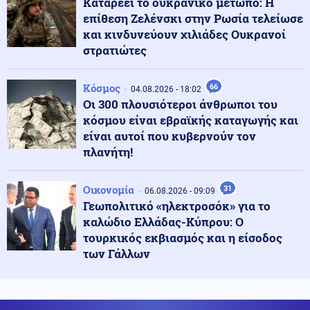
Καταρέει το ουκρανικό μέτωπο: Η
επίθεση Ζελένσκι στην Ρωσία τελείωσε
Κόσμος
06.08.2026 - 12:46
και κινδυνεύουν χιλιάδες Ουκρανοί
Βόρεια Κορέα: Eξαπέλυσε βλήμα προς τη θάλασσα της
στρατιώτες
Ιαπωνίας
Κόσμος
66
04.08.2026 - 18:02
Κοινωνία
06.08.2026 - 12:43
Οι 300 πλουσιότεροι άνθρωποι του
Τροχαίο δυστύχημα με θύμα 42χρονο μοτοσικλετιστή
κόσμου είναι εβραϊκής καταγωγής και
στη Μύκονο
είναι αυτοί που κυβερνούν τον
πλανήτη!
Κυπριακό
06.08.2026 - 12:27
Η ηρωική μάχη του 256 Τάγματος Πεζικού στη Λάπηθο
Οικονομία
31
06.08.2026 - 09:09
και τον Καραβά
Γεωπολιτικό «ηλεκτροσόκ» για το
καλώδιο Ελλάδας-Κύπρου: Ο
τουρκικός εκβιασμός και η είσοδος
Οικονομία
06.08.2026 - 12:17
των Γάλλων
Ακρίβεια στην Ευρώπη: Από το ελαιόλαδο μέχρι τα
λαχανικά εκτοξεύονται οι τιμές