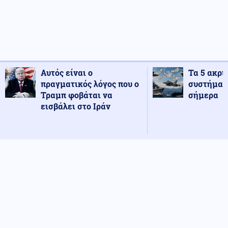
Αυτός είναι ο
Τα 5 ακρι
πραγματικός λόγος που ο
συστήματ
Τραμπ φοβάται να
σήμερα
εισβάλει στο Ιράν