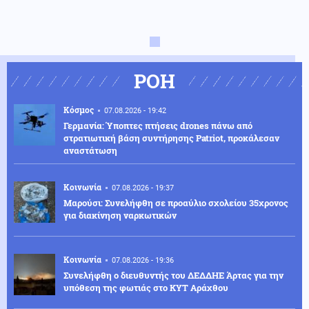
ΡΟΗ
Κόσμος
07.08.2026 - 19:42
Γερμανία: Ύποπτες πτήσεις drones πάνω από
στρατιωτική βάση συντήρησης Patriot, προκάλεσαν
αναστάτωση
Κοινωνία
07.08.2026 - 19:37
Μαρούσι: Συνελήφθη σε προαύλιο σχολείου 35χρονος
για διακίνηση ναρκωτικών
Κοινωνία
07.08.2026 - 19:36
Συνελήφθη ο διευθυντής του ΔΕΔΔΗΕ Άρτας για την
υπόθεση της φωτιάς στο ΚΥΤ Αράχθου