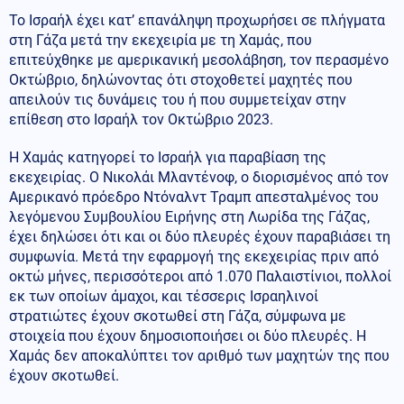
Το Ισραήλ έχει κατ’ επανάληψη προχωρήσει σε πλήγματα
στη Γάζα μετά την εκεχειρία με τη Χαμάς, που
επιτεύχθηκε με αμερικανική μεσολάβηση, τον περασμένο
Οκτώβριο, δηλώνοντας ότι στοχοθετεί μαχητές που
απειλούν τις δυνάμεις του ή που συμμετείχαν στην
επίθεση στο Ισραήλ τον Οκτώβριο 2023.
Η Χαμάς κατηγορεί το Ισραήλ για παραβίαση της
εκεχειρίας. Ο Νικολάι Μλαντένοφ, ο διορισμένος από τον
Αμερικανό πρόεδρο Ντόναλντ Τραμπ απεσταλμένος του
λεγόμενου Συμβουλίου Ειρήνης στη Λωρίδα της Γάζας,
έχει δηλώσει ότι και οι δύο πλευρές έχουν παραβιάσει τη
συμφωνία. Μετά την εφαρμογή της εκεχειρίας πριν από
οκτώ μήνες, περισσότεροι από 1.070 Παλαιστίνιοι, πολλοί
εκ των οποίων άμαχοι, και τέσσερις Ισραηλινοί
στρατιώτες έχουν σκοτωθεί στη Γάζα, σύμφωνα με
στοιχεία που έχουν δημοσιοποιήσει οι δύο πλευρές. Η
Χαμάς δεν αποκαλύπτει τον αριθμό των μαχητών της που
έχουν σκοτωθεί.