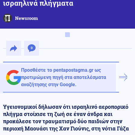
ισραηλινά πλήγματα
Newsroom
0
Προσθέστε το pentapostagma.gr ως
προτιμώμενη πηγή στα αποτελέσματα
αναζήτησης στην Google.
Υγειονομικοί δήλωσαν ότι ισραηλινό αεροπορικό
πλήγμα στοίχισε τη ζωή σε έναν άνδρα και
προκάλεσε τον τραυματισμό δύο παιδιών στην
περιοχή Μαουάσι της Χαν Γιούνις, στη νότια Γάζα