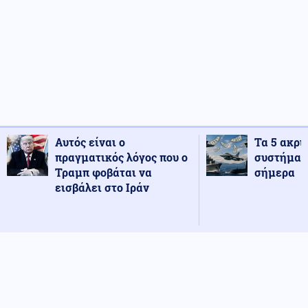
Αυτός είναι ο
Τα 5 ακρι
πραγματικός λόγος που ο
συστήματ
Τραμπ φοβάται να
σήμερα
εισβάλει στο Ιράν