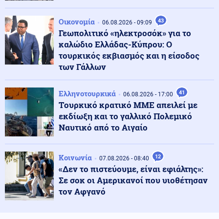
Κοινωνία
07.08.2026 - 19:03
Τραγωδία με μητέρα και γιο: Πραγματογνώμονας
Οικονομία
43
06.08.2026 - 09:09
επιχειρεί να ρίξει φως στα αίτια του δυστυχήματος
Γεωπολιτικό «ηλεκτροσόκ» για το
στις Σέρρες
καλώδιο Ελλάδας-Κύπρου: Ο
τουρκικός εκβιασμός και η είσοδος
Ελληνοτουρκικά
των Γάλλων
07.08.2026 - 18:56
Τουρκικά ΜΜΕ: Γιατί οι Τούρκοι «βουλιάζουν» τα
ελληνικά νησιά την περίοδο των διακοπών
Ελληνοτουρκικά
41
06.08.2026 - 17:00
Tουρκικό κρατικό ΜΜΕ απειλεί με
εκδίωξη και το γαλλικό Πολεμικό
Κοινωνία
07.08.2026 - 18:52
Ναυτικό από το Αιγαίο
Θεσσαλονίκη: Οι αλλαγές στις λεωφορειακές γραμμές
που θα ισχύσουν με τη λειτουργία της επέκτασης του
Μετρό στην Καλαμαριά
Κοινωνία
12
07.08.2026 - 08:40
«Δεν το πιστεύουμε, είναι εφιάλτης»:
Οικονομία
07.08.2026 - 18:41
Σε σοκ οι Αμερικανοί που υιοθέτησαν
Χρηματιστήριο: Άνοδος 0,25% - Στα 239,11 εκατ. ευρώ ο
τζίρος στο κλείσιμο
τον Αφγανό