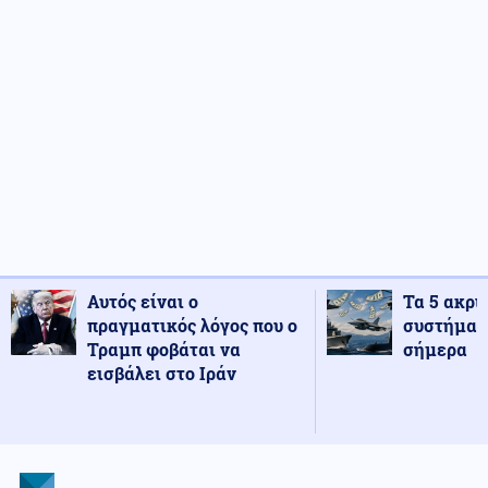
Αυτός είναι ο
Τα 5 ακρι
πραγματικός λόγος που ο
συστήματ
Τραμπ φοβάται να
σήμερα
εισβάλει στο Ιράν