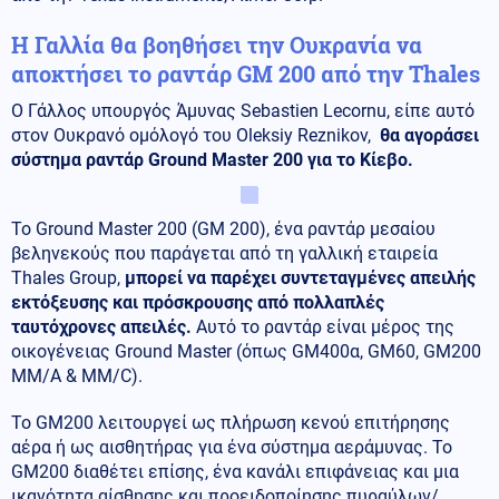
Η Γαλλία θα βοηθήσει την Ουκρανία να
αποκτήσει το ραντάρ GM 200 από την Thales
Ο Γάλλος υπουργός Άμυνας Sebastien Lecornu, είπε αυτό
στον Ουκρανό ομόλογό του Oleksiy Reznikov,
θα αγοράσει
σύστημα ραντάρ Ground Master 200 για το Κίεβο.
Το Ground Master 200 (GM 200), ένα ραντάρ μεσαίου
βεληνεκούς που παράγεται από τη γαλλική εταιρεία
Thales Group,
μπορεί να παρέχει συντεταγμένες απειλής
εκτόξευσης και πρόσκρουσης από πολλαπλές
ταυτόχρονες απειλές.
Αυτό το ραντάρ είναι μέρος της
οικογένειας Ground Master (όπως GM400α, GM60, GM200
MM/A & MM/C).
Το GM200 λειτουργεί ως πλήρωση κενού επιτήρησης
αέρα ή ως αισθητήρας για ένα σύστημα αεράμυνας. Το
GM200 διαθέτει επίσης, ένα κανάλι επιφάνειας και μια
ικανότητα αίσθησης και προειδοποίησης πυραύλων/