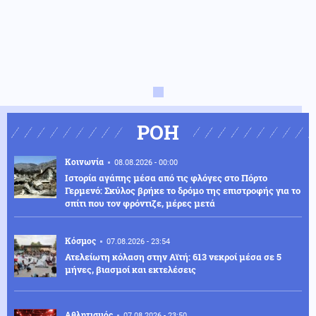
ΡΟΗ
Κοινωνία
08.08.2026 - 00:00
Ιστορία αγάπης μέσα από τις φλόγες στο Πόρτο
Γερμενό: Σκύλος βρήκε το δρόμο της επιστροφής για το
σπίτι που τον φρόντιζε, μέρες μετά
Κόσμος
07.08.2026 - 23:54
Ατελείωτη κόλαση στην Αϊτή: 613 νεκροί μέσα σε 5
μήνες, βιασμοί και εκτελέσεις
Αθλητισμός
07.08.2026 - 23:50