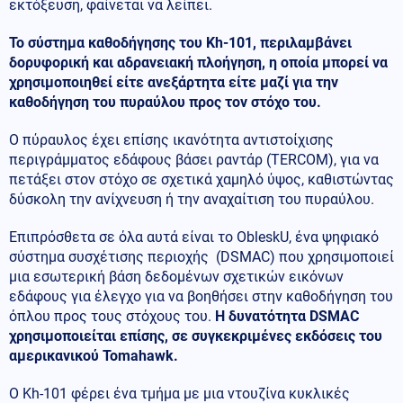
εκτόξευση, φαίνεται να λείπει.
Το σύστημα καθοδήγησης του Kh-101, περιλαμβάνει
δορυφορική και αδρανειακή πλοήγηση, η οποία μπορεί να
χρησιμοποιηθεί είτε ανεξάρτητα είτε μαζί για την
καθοδήγηση του πυραύλου προς τον στόχο του.
Ο πύραυλος έχει επίσης ικανότητα αντιστοίχισης
περιγράμματος εδάφους βάσει ραντάρ (TERCOM), για να
πετάξει στον στόχο σε σχετικά χαμηλό ύψος, καθιστώντας
δύσκολη την ανίχνευση ή την αναχαίτιση του πυραύλου.
Επιπρόσθετα σε όλα αυτά είναι το ObleskU, ένα ψηφιακό
σύστημα συσχέτισης περιοχής (DSMAC) που χρησιμοποιεί
μια εσωτερική βάση δεδομένων σχετικών εικόνων
εδάφους για έλεγχο για να βοηθήσει στην καθοδήγηση του
όπλου προς τους στόχους του.
Η δυνατότητα
DSMAC
χρησιμοποιείται επίσης, σε συγκεκριμένες εκδόσεις του
αμερικανικού
Tomahawk
.
Ο Kh-101 φέρει ένα τμήμα με μια ντουζίνα κυκλικές