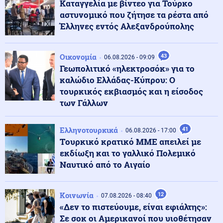
Καταγγελία με βίντεο για Τούρκο
σούπα με κρέας σκύλου, ως διέξοδο στον καύσωνα
αστυνομικό που ζήτησε τα ρέστα από
Έλληνες εντός Αλεξανδρούπολης
Κοινωνία
07.08.2026 - 23:18
Νέα Αγχίαλος: 66χρονος αυνανιζόταν
Οικονομία
43
παρακολουθώντας την 13χρονη γειτόνισσα του - Η
06.08.2026 - 09:09
ποινή που του επιβλήθηκε
Γεωπολιτικό «ηλεκτροσόκ» για το
καλώδιο Ελλάδας-Κύπρου: Ο
τουρκικός εκβιασμός και η είσοδος
Κόσμος
07.08.2026 - 23:12
των Γάλλων
Η Ισπανία ξεκινά ελέγχους σε ταξιδιώτες από την
Ιταλία - Από τα μεσάνυχτα του Σαββάτου έως τις 7
Σεπτεμβρίου
Ελληνοτουρκικά
41
06.08.2026 - 17:00
Tουρκικό κρατικό ΜΜΕ απειλεί με
Κόσμος
07.08.2026 - 23:08
εκδίωξη και το γαλλικό Πολεμικό
Μόλις ανακοινωθεί συμφωνία για το Ορμούζ, θα
Ναυτικό από το Αιγαίο
τερματιστεί ο ναυτικός αποκλεισμός στο Ιράν,
αναφέρει αξιωματούχος των ΗΠΑ
Κοινωνία
12
07.08.2026 - 08:40
Παγκοσμιοποίηση
«Δεν το πιστεύουμε, είναι εφιάλτης»:
07.08.2026 - 23:00
Βρετανο-Γαλλική κυριαρχία των υπηρεσιών
Σε σοκ οι Αμερικανοί που υιοθέτησαν