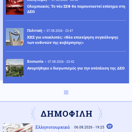
Ολυμπιακός: Το νέο ΣΕΦ θα παρουσιαστεί επίσημα στη
ΔΕΘ
Πολιτική
07.08.2026 - 23:47
ΚΚΕ για υποκλοπές: «Νέα επιχείρηση συγκάλυψης
των ευθυνών της κυβέρνησης»
Κοινωνία
07.08.2026 - 23:42
Αναρτήθηκε ο διαγωνισμός για την ανάπλαση της ΔΕΘ
Ελληνοτουρκικά
07.08.2026 - 23:33
Νέο «γκριζάρισμα» στο Αιγαίο από την Τουρκία, με
αφορμή το Χωροταξικό του Τουρισμού
ΔΗΜΟΦΙΛΗ
Κόσμος
07.08.2026 - 23:29
Ελληνοτουρκικά
97
06.08.2026 - 19:25
Κι όμως... Τα ΜΜΕ της Βόρειας Κορέας προτείνουν