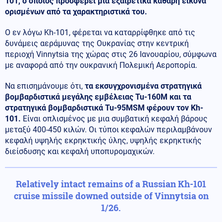
101, ο οποίος προσφέρει μια εξαιρετικά καθαρή εικόνα
ορισμένων από τα χαρακτηριστικά του.
Ο εν λόγω Kh-101, φέρεται να καταρρίφθηκε από τις
δυνάμεις αεράμυνας της Ουκρανίας στην κεντρική
περιοχή Vinnytsia της χώρας στις 26 Ιανουαρίου, σύμφωνα
με αναφορά από την ουκρανική Πολεμική Αεροπορία.
Να επισημάνουμε ότι,
τα εκσυγχρονισμένα στρατηγικά
βομβαρδιστικά μεγάλης εμβέλειας
Tu
-160
M
​​και τα
στρατηγικά βομβαρδιστικά
Tu
-95
MSM
φέρουν τον
Kh
-
101.
Είναι οπλισμένος με μια συμβατική κεφαλή βάρους
μεταξύ 400-450 κιλών. Οι τύποι κεφαλών περιλαμβάνουν
κεφαλή υψηλής εκρηκτικής ύλης, υψηλής εκρηκτικής
διείσδυσης και κεφαλή υποπυρομαχικών.
Relatively intact remains of a Russian Kh-101
cruise missile downed outside of Vinnytsia on
1/26.