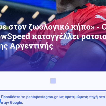
ε στον ζωολογικό κήπο» - 
wSpeed καταγγέλλει ρατσισ
ης Αργεντινής
Προσθέστε το pentapostagma.gr ως προτιμώμενη πηγή στα
στην Google.