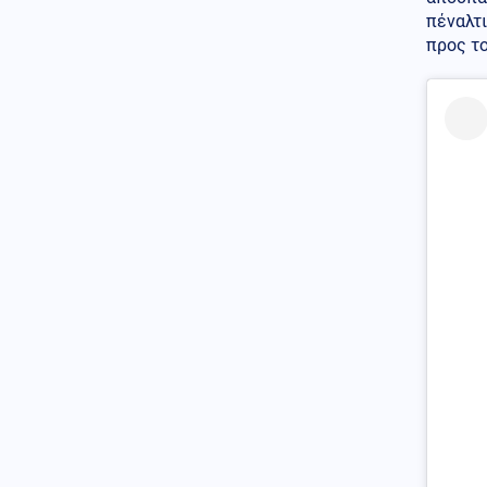
σε ενότητα τις μουσουλμανικές
πέναλτι
χώρες
προς το
Κόσμος
07.08.2026 - 22:46
Ακτιβίστριες ζητούν την
ακύρωση των συναυλιών του
Τζάρεντ Λέτο στο Ηνωμένο
Βασίλειο, μετά τις κατηγορίες
για σεξουαλική κακοποίηση
Ένοπλες Συρράξεις
07.08.2026 - 22:37
Δύο νεκροί και έξι τραυματίες
από ρωσικές επιθέσεις σε
πέντε περιοχές της Ουκρανίας
Κοινωνία
07.08.2026 - 22:23
Πυρκαγιά σε ισόγειο
κατάστημα στο Παλαιό Φάληρο
Κοινωνία
07.08.2026 - 22:12
Φίδι έκανε την εμφάνισή του
σε Νοσοκομείο του Πύργου