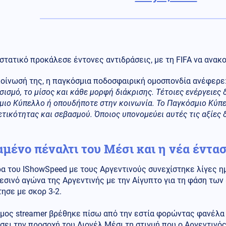
στατικό προκάλεσε έντονες αντιδράσεις, με τη FIFA να ανακο
κοίνωσή της, η παγκόσμια ποδοσφαιρική ομοσπονδία ανέφερε
σισμό, το μίσος και κάθε μορφή διάκρισης. Τέτοιες ενέργειες
ιο Κύπελλο ή οπουδήποτε στην κοινωνία. Το Παγκόσμιο Κύπε
τικότητας και σεβασμού. Όποιος υπονομεύει αυτές τις αξίες δ
αμένο πέναλτι του Μέσι και η νέα έντα
α του IShowSpeed με τους Αργεντινούς συνεχίστηκε λίγες η
εσινό αγώνα της Αργεντινής με την Αίγυπτο για τη φάση των
ησε με σκορ 3-2.
ημος streamer βρέθηκε πίσω από την εστία φορώντας φανέλα
ει την προσοχή του Λιονέλ Μέσι τη στιγμή που ο Αργεντινό