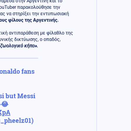
νάμεσα στην Αργεντινή και το
YouTuber παρακολούθησε την
ας να στηρίξει την εντυπωσιακή
τους φίλους της Αργεντινής.
κτική αντιπαράθεση με φίλαθλο της
νικής δικτύωσης, ο οπαδός,
 ζωολογικό κήπο».
onaldo fans
si but Messi
😂
KpA
g_pheelz01)