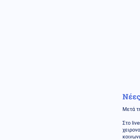
έκθεση: Μεγάλο Ιρανικό
μουσείο με καταρριφθέντα
MQ-9 Drones και Hermes 900
για να πικάρουν τον Τραμπ!
Νέες
Μετά τη
Στο liv
χειρον
κοινωνι