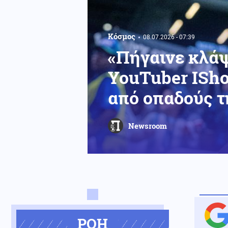
Κόσμος
08.07.2026 - 07:39
«Πήγαινε κλάψ
YouTuber ISho
από οπαδούς τ
Newsroom
ΡΟΗ