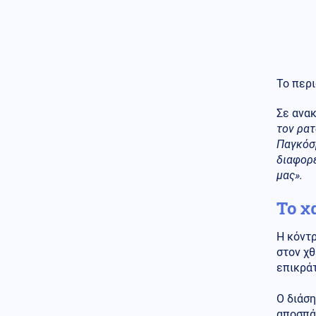
Κόσμος
07.08.2026 - 23:12
Η Ισπανία ξεκινά ελέγχους σε
ταξιδιώτες από την Ιταλία - Από
τα μεσάνυχτα του Σαββάτου
έως τις 7 Σεπτεμβρίου
Το περι
Κόσμος
07.08.2026 - 23:08
Μόλις ανακοινωθεί συμφωνία
Σε ανα
για το Ορμούζ, θα τερματιστεί ο
ναυτικός αποκλεισμός στο Ιράν,
τον ρατ
αναφέρει αξιωματούχος των
Παγκόσμ
ΗΠΑ
διαφορε
μας».
Παγκοσμιοποίηση
07.08.2026 - 23:00
Το χ
Βρετανο-Γαλλική κυριαρχία
των υπηρεσιών πληροφοριών
MI6 - DGSE στην Ευρώπη - Οι
Η κόντρ
μυστικές επιχειρήσεις και τα
στον χθ
αποτελέσματά τους
επικράτ
Κόσμος
07.08.2026 - 22:52
Ο διάσ
Αραγτσί: Εξήρε τις ιρανικές
ένοπλες δυνάμεις και κάλεσε
αποσπάσ