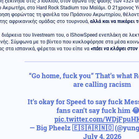
η ξεκίνησε στις 3 Ιουλίου, στον αγώνα της φάσης των «32» α
 Ακρωτήρι, στο Hard Rock Stadium του Μαϊάμι. Ο 21χρονος 
ρηση φορώντας τη φανέλα του Πράσινου Ακρωτηρίου, θέλοντ
 της αφρικανικής ομάδας στο τουρνουά,
αλλά και να πικάρει 
 διάρκεια του livestream του, ο IShowSpeed ενεπλάκη σε λε
νής. Σύμφωνα με το βίντεο που κυκλοφόρησε στα μέσα κοινω
ς στα ισπανικά, φέρεται να του είπε να
«πάει να κλάψει στον
“Go home, fuck you” That’s what R
are calling racism
It’s okay for Speed to say fuck Mes
fans can’t say fuck him 
pic.twitter.com/WDjFpuH
— Big Pheelz 🇪🇸🇦🇷🇳🇴 (@yun
July 4, 2026