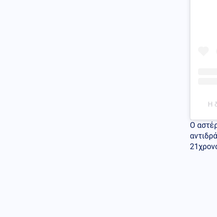
σκορπίζοντας τον πανικό
(Εικόνες)
Κόσμος
07.08.2026 - 22:05
Ούρσουλα Φον ντερ Λάιεν:
«Χαιρετίζω το νέο πακέτο
κυρώσεων κατά της Ρωσίας
από τη Γερουσία των ΗΠΑ»
ΗΠΑ
07.08.2026 - 22:02
Ταινία τρόμου στον Ιλινόις των
Η 
ΗΠΑ: 15χρονος ντυμένος
κλόουν κατηγορείται για
Ο αστέ
δολοφονία 78χρονου (Βίντεο)
αντιδρά
21χρονο
07.08.2026 - 22:00
ΟΥΚΡΑΝΟΙ ΕΠΙΣΤΗΜΟΝΕΣ
«ανακάλυψαν» βάσεις
εκτόξευσης UFO στο φεγγάρι
Ένοπλες Συρράξεις
07.08.2026 - 22:00
Οι Ιρανοί φρουροί άνοιξαν