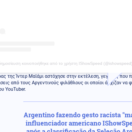
δημοσίευση κοινοποιήθηκε από το χρήστη IShowSpeed (@ishowspeed
ρας της Ίντερ Μαϊάμι αστόχησε στην εκτέλεση, γεγονός που
σεις από τους Αργεντινούς φιλάθλους οι οποίοι άρχιζαν να 
υ YouTuber.
Argentino fazendo gesto racista "m
influenciador americano IShowSpe
após a classificação da Seleção Ar