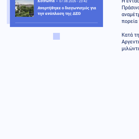
Η έντασ
Κοινωνία
07.08.2026 - 23:42
Πράσινο
Αναρτήθηκε ο διαγωνισμός για
την ανάπλαση της ΔΕΘ
αναμέτ
πορεία
Ελληνοτουρκικά
07.08.2026 - 23:33
Κατά τη
Νέο «γκριζάρισμα» στο Αιγαίο
Αργεντι
από την Τουρκία, με αφορμή το
μιλώντα
Χωροταξικό του Τουρισμού
Κόσμος
07.08.2026 - 23:29
Κι όμως... Τα ΜΜΕ της Βόρειας
Κορέας προτείνουν σούπα με
κρέας σκύλου, ως διέξοδο στον
καύσωνα
Κοινωνία
07.08.2026 - 23:18
Νέα Αγχίαλος: 66χρονος
αυνανιζόταν
παρακολουθώντας την 13χρονη
γειτόνισσα του - Η ποινή που
του επιβλήθηκε