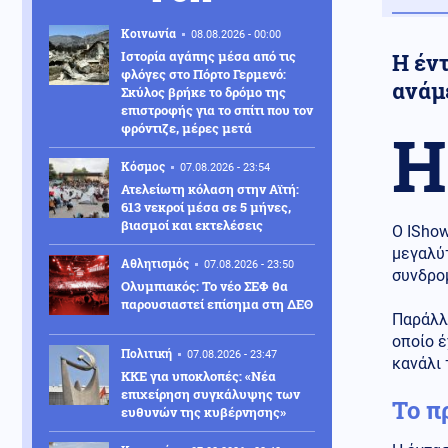
Κοινωνία
08.08.2026 - 00:00
Ιστορία αγάπης μέσα από τις
Η έντ
φλόγες στο Πόρτο Γερμενό:
ανάμ
Σκύλος βρήκε το δρόμο της
επιστροφής για το σπίτι που τον
φρόντιζε, μέρες μετά
Η
Κόσμος
07.08.2026 - 23:54
Ατελείωτη κόλαση στην Αϊτή:
613 νεκροί μέσα σε 5 μήνες,
βιασμοί και εκτελέσεις
Ο ISho
μεγαλύ
Αθλητισμός
07.08.2026 - 23:50
συνδρομ
Ολυμπιακός: Το νέο ΣΕΦ θα
παρουσιαστεί επίσημα στη ΔΕΘ
Παράλλη
οποίο έ
Πολιτική
07.08.2026 - 23:47
κανάλι 
ΚΚΕ για υποκλοπές: «Νέα
επιχείρηση συγκάλυψης των
Το π
ευθυνών της κυβέρνησης»