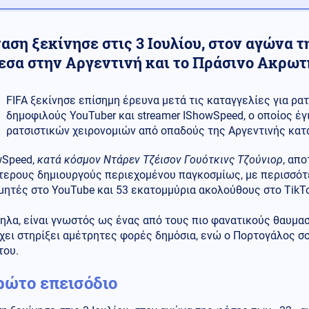
αση ξεκίνησε στις 3 Ιουλίου, στον αγώνα 
εσα στην Αργεντινή και το Πράσινο Ακρωτ
FIFA ξεκίνησε επίσημη έρευνα μετά τις καταγγελίες για ρα
δημοφιλούς YouTuber και streamer IShowSpeed, ο οποίος έ
ρατσιστικών χειρονομιών από οπαδούς της Αργεντινής κατά
wSpeed,
κατά κόσμον Ντάρεν Τζέισον Γουότκινς Τζούνιορ
, απ
τερους δημιουργούς περιεχομένου παγκοσμίως, με περισσότ
ητές στο YouTube και 53 εκατομμύρια ακολούθους στο TikTo
λα, είναι γνωστός ως ένας από τους πιο φανατικούς θαυμασ
χει στηρίξει αμέτρητες φορές δημόσια, ενώ ο Πορτογάλος σο
του.
ρώτο επεισόδιο