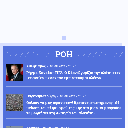
ΡΟΗ
Αθλητισμός
05.08.2026 - 23:57
Ρήγμα Καναδά–FIFA: Ο Κάρνεϊ γυρίζει την πλάτη στον
Ινφαντίνο – «Δεν τον εμπιστεύομαι πλέον»
Παγκοσμιοποίηση
05.08.2026 - 23:57
Θέλουν να μας αφανίσουν! Βρετανοί επιστήμονες: «Η
μείωση του πληθυσμού της Γης στο μισό θα μπορούσε
να βοηθήσει στη σωτηρία του πλανήτη»
Κόσμος