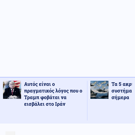
Αυτός είναι ο
Τα 5 ακρι
πραγματικός λόγος που ο
συστήματ
Τραμπ φοβάται να
σήμερα
εισβάλει στο Ιράν