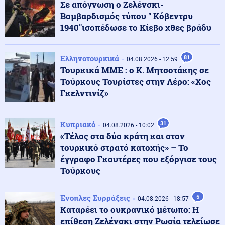
Σε απόγνωση ο Ζελένσκι-
Οι ΗΠΑ ανέστειλαν τις εισαγωγές αβοκάντο από το
Μεξικό για λόγους ασφαλείας
Βομβαρδισμός τύπου " Κόβεντρυ
1940"ισοπέδωσε το Κίεβο χθες βράδυ
Κόσμος
05.08.2026 - 23:04
Ο Πεζεσκιάν παραδέχεται ότι η επικοινωνία με τον
Ελληνοτουρκικά
81
04.08.2026 - 12:59
Μοτζτάμπα Χαμενεΐ είναι «τώρα πολύ δύσκολη»
Τουρκικά ΜΜΕ : ο Κ. Μητσοτάκης σε
Τούρκους Τουρίστες στην Λέρο: «Χος
Γκελντινίζ»
Ένοπλες Συρράξεις
05.08.2026 - 23:02
Ετοιμάζονται για κρίση με την Τουρκία: Το Ισραήλ
παρέλαβε υποβρύχιο κλάσης Dolphin INS Drakon με
Κυπριακό
31
04.08.2026 - 10:02
σωλήνες κάθετης εκτόξευσης πυραύλων Κρουζ
«Τέλος στα δύο κράτη και στον
τουρκικό στρατό κατοχής» – Το
05.08.2026 - 23:00
έγγραφο Γκουτέρες που εξόργισε τους
ΘΕΛΟΥΝ ΝΑ ΒΓΑΛΟΥΝ ΕΚΤΟΣ ΤΟ AfD! 1.000 Γερμανοί
Τούρκους
νομικοί υπέγραψαν την απαγόρευση του κόμματος
Ένοπλες Συρράξεις
5
04.08.2026 - 18:57
Κόσμος
Καταρέει το ουκρανικό μέτωπο: Η
05.08.2026 - 22:58
Υποψήφιος Δημοκρατικός σε παραλία της Χαβάης
επίθεση Ζελένσκι στην Ρωσία τελείωσε